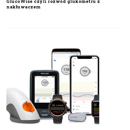
GlucoWise czyli rozwód glukometru z
nakłuwaczem