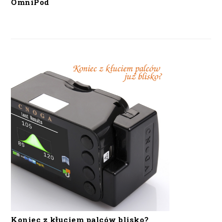
OmniPod
Koniec z kłuciem palców blisko?