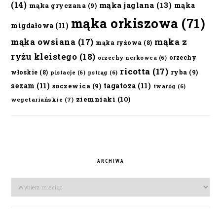
(14)
mąka jaglana
(13)
mąka
mąka gryczana
(9)
mąka orkiszowa
(71)
migdałowa
(11)
mąka owsiana
(17)
mąka z
mąka ryżowa
(8)
ryżu kleistego
(18)
orzechy
orzechy nerkowca
(6)
ricotta
(17)
ryba
(9)
włoskie
(8)
pistacje
(6)
pstrąg
(6)
sezam
(11)
tagatoza
(11)
soczewica
(9)
twaróg
(6)
ziemniaki
(10)
wegetariańskie
(7)
ARCHIWA
Archiwa