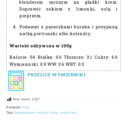
blenderem ręcznym na gładki krem.
Doprawić sokiem z limonki, solą i
pieprzem.
Podawać z paseczkami buraka i posypaną
natką pietruszki albo kolendry.
Wartość odżywcza w 100g
Kalorie:
54
Białka:
0.6
Tłuszcze:
3.1
Cukry:
6.0
Wymienniki:
0.9
WW:
0.6
WBT:
0.3
PRZELICZ WYMIENNIKI
Post Views:
5 237
Kategorie:
zupy
Tagi:
bezglutenowe
,
buraki
,
imbir
,
wegańskie