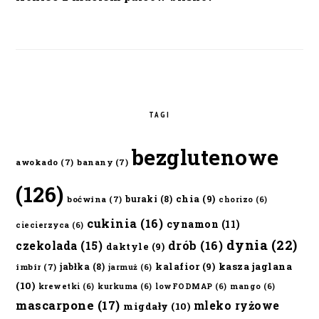
TAGI
bezglutenowe
awokado
(7)
banany
(7)
(126)
chia
(9)
buraki
(8)
boćwina
(7)
chorizo
(6)
cukinia
(16)
cynamon
(11)
ciecierzyca
(6)
dynia
(22)
czekolada
(15)
drób
(16)
daktyle
(9)
kalafior
(9)
kasza jaglana
jabłka
(8)
imbir
(7)
jarmuż
(6)
(10)
krewetki
(6)
kurkuma
(6)
lowFODMAP
(6)
mango
(6)
mascarpone
(17)
mleko ryżowe
migdały
(10)