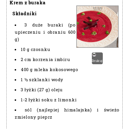
Krem z buraka
Składniki
3 duże buraki (po
upieczeniu i obraniu 600
g)
10 g czosnku
2 cm korzenia imbiru
Drukuj
400 g mleka kokosowego
1 ½ szklanki wody
3 łyżki (27 g) oleju
1-2 łyżki soku z limonki
sól (najlepiej himalajska) i świeżo
zmielony pieprz