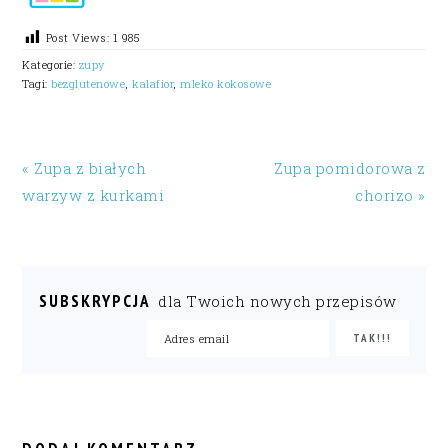
Post Views:
1 985
Kategorie:
zupy
Tagi:
bezglutenowe
,
kalafior
,
mleko kokosowe
« Zupa z białych
Zupa pomidorowa z
warzyw z kurkami
chorizo »
SUBSKRYPCJA
dla Twoich nowych przepisów
READER
INTERACTIONS