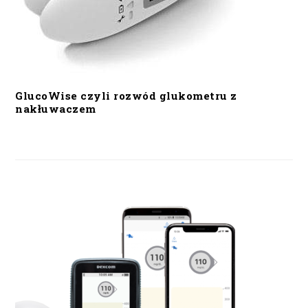
GlucoWise czyli rozwód glukometru z
nakłuwaczem