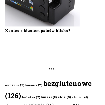
Koniec z kłuciem palców blisko?
TAGI
bezglutenowe
awokado
(7)
banany
(7)
(126)
chia
(9)
buraki
(8)
boćwina
(7)
chorizo
(6)