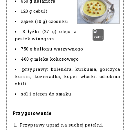
650 g kalafiora
120 g cebuli
ząbek (10 g) czosnku
3 łyżki (27 g) oleju z
Drukuj
pestek winogron
750 g bulionu warzywnego
400 g mleka kokosowego
przyprawy: kolendra, kurkuma, gorczyca
kumin, kozieradka, koper włoski, odrobina
chili
sól i pieprz do smaku
Przygotowanie
Przyprawy upraż na suchej patelni.