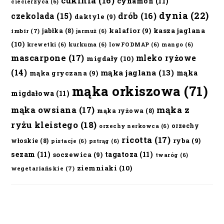
cukinia
(16)
cynamon
(11)
ciecierzyca
(6)
dynia
(22)
czekolada
(15)
drób
(16)
daktyle
(9)
kalafior
(9)
kasza jaglana
jabłka
(8)
imbir
(7)
jarmuż
(6)
(10)
krewetki
(6)
kurkuma
(6)
lowFODMAP
(6)
mango
(6)
mascarpone
(17)
mleko ryżowe
migdały
(10)
(14)
mąka jaglana
(13)
mąka
mąka gryczana
(9)
mąka orkiszowa
(71)
migdałowa
(11)
mąka owsiana
(17)
mąka z
mąka ryżowa
(8)
ryżu kleistego
(18)
orzechy
orzechy nerkowca
(6)
ricotta
(17)
ryba
(9)
włoskie
(8)
pistacje
(6)
pstrąg
(6)
sezam
(11)
tagatoza
(11)
soczewica
(9)
twaróg
(6)
ziemniaki
(10)
wegetariańskie
(7)