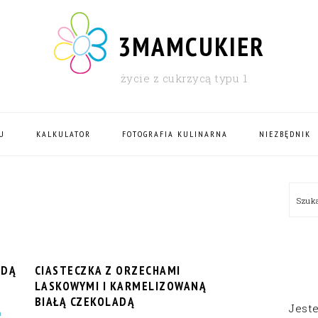
3MAMCUKIER
życie z cukrzycą typu 1
U
KALKULATOR
FOTOGRAFIA KULINARNA
NIEZBĘDNIK
PRI
Szu
SID
ADĄ
CIASTECZKA Z ORZECHAMI
LASKOWYMI I KARMELIZOWANĄ
BIAŁĄ CZEKOLADĄ
Jest
a