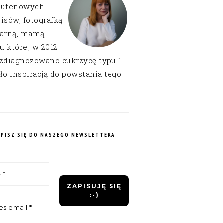
lutenowych
isów, fotografką
narną, mamą
 u której w 2012
 zdiagnozowano cukrzycę typu 1
ło inspiracją do powstania tego
.
APISZ SIĘ DO NASZEGO NEWSLETTERA