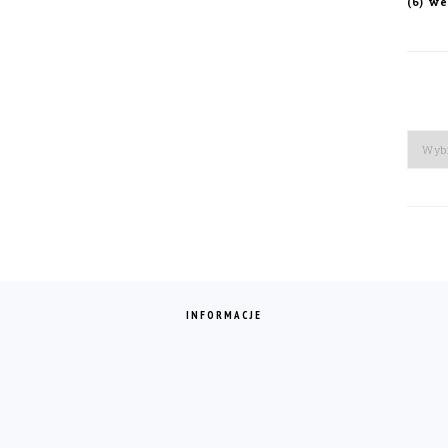
we
(6)
Arch
INFORMACJE