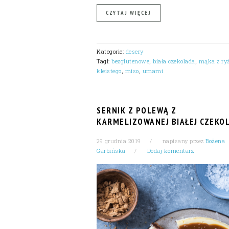
CZYTAJ WIĘCEJ
Kategorie:
desery
Tagi:
bezglutenowe
,
biała czekolada
,
mąka z ry
kleistego
,
miso
,
umami
SERNIK Z POLEWĄ Z
KARMELIZOWANEJ BIAŁEJ CZEKO
29 grudnia 2019
napisany przez
Bożena
Garbińska
Dodaj komentarz