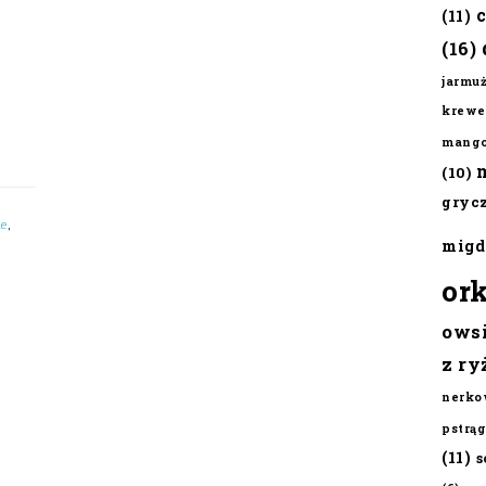
(11)
(16)
jarmu
krewe
mang
(10)
gryc
e
,
migd
or
ows
z ry
nerko
pstrąg
(11)
s