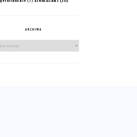
ziemniaki
(10)
getariańskie
(7)
ARCHIWA
iwa