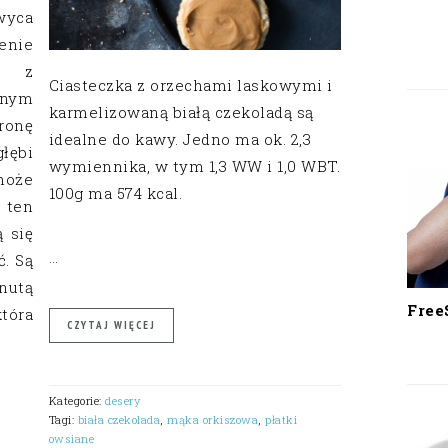
wyca
enie
dy z
Ciasteczka z orzechami laskowymi i
nym
karmelizowaną białą czekoladą są
ronę
idealne do kawy. Jedno ma ok. 2,3
łębi
wymiennika, w tym 1,3 WW i 1,0 WBT.
może
100g ma 574 kcal.
 ten
ą się
…
ć. Są
nutą
Free
tóra
CZYTAJ WIĘCEJ
Kategorie:
desery
Tagi:
biała czekolada
,
mąka orkiszowa
,
płatki
owsiane