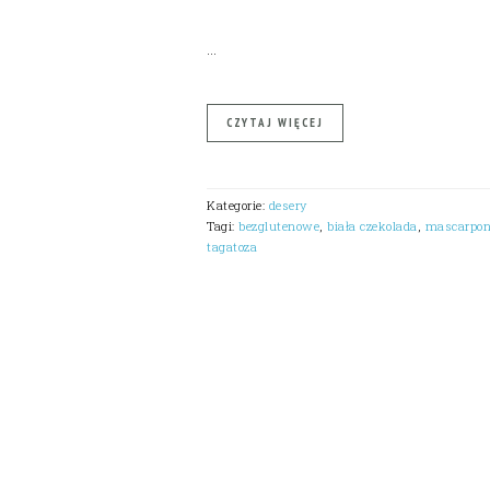
…
CZYTAJ WIĘCEJ
Kategorie:
desery
Tagi:
bezglutenowe
,
biała czekolada
,
mascarpon
tagatoza