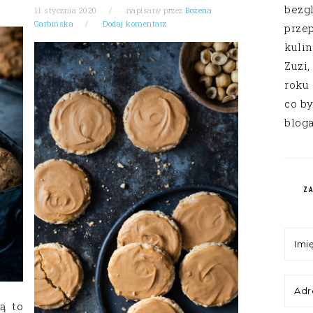
bezg
11 stycznia 2020
napisany przez
Bożena
Garbińska
Dodaj komentarz
przep
kuli
Zuzi,
roku
co by
bloga
Z
ą to