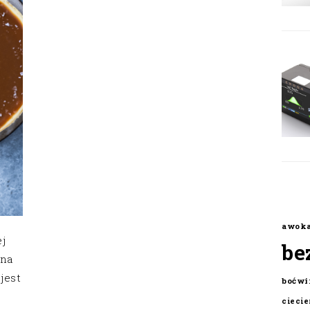
awok
j
be
żna
jest
boćwi
cieci