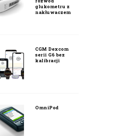
rozwód
glukometru z
nakłuwaczem
CGM Dexcom
serii G6 bez
kalibracji
OmniPod