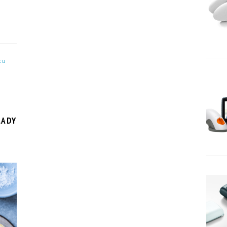
żu
LADY