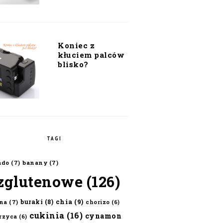
Koniec z
kłuciem palców
blisko?
TAGI
ado
(7)
banany
(7)
zglutenowe
(126)
chia
(9)
buraki
(8)
na
(7)
chorizo
(6)
cukinia
(16)
cynamon
erzyca
(6)