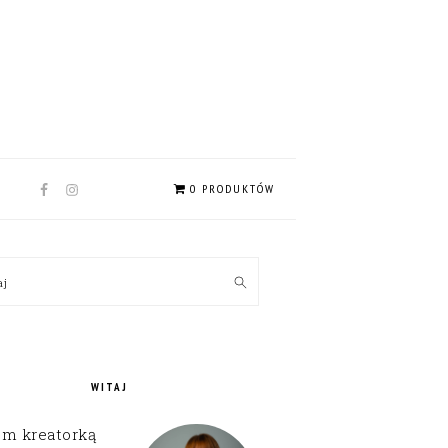
NAV
0 PRODUKTÓW
SOCIAL
MENU
MARY
kaj
EBAR
WITAJ
em kreatorką