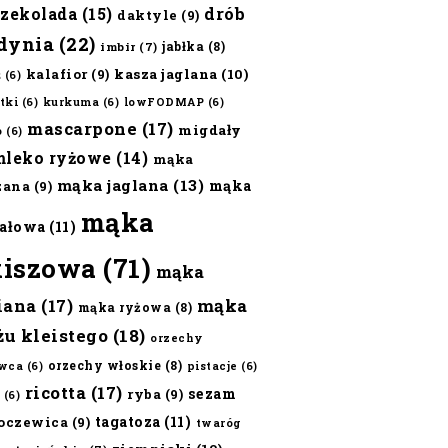
czekolada
(15)
drób
daktyle
(9)
dynia
(22)
jabłka
(8)
imbir
(7)
kalafior
(9)
kasza jaglana
(10)
ż
(6)
tki
(6)
kurkuma
(6)
lowFODMAP
(6)
mascarpone
(17)
migdały
o
(6)
mleko ryżowe
(14)
mąka
mąka jaglana
(13)
mąka
zana
(9)
mąka
ałowa
(11)
kiszowa
(71)
mąka
iana
(17)
mąka
mąka ryżowa
(8)
żu kleistego
(18)
orzechy
orzechy włoskie
(8)
wca
(6)
pistacje
(6)
ricotta
(17)
sezam
ryba
(9)
(6)
tagatoza
(11)
oczewica
(9)
twaróg