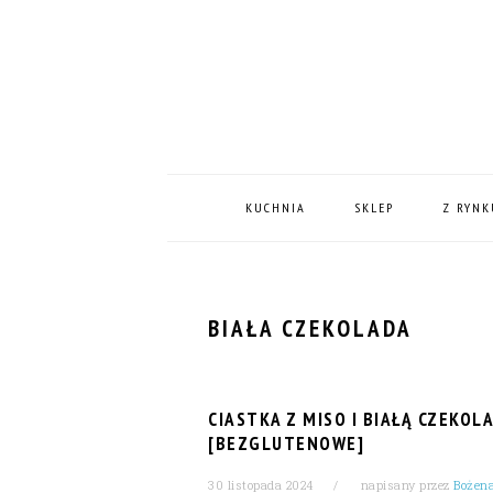
Skip
Skip
Skip
Skip
to
to
to
to
primary
content
primary
footer
navigation
sidebar
MAIN
NAVIGATION
KUCHNIA
SKLEP
Z RYNK
BIAŁA CZEKOLADA
CIASTKA Z MISO I BIAŁĄ CZEKOL
[BEZGLUTENOWE]
30 listopada 2024
napisany przez
Bożen