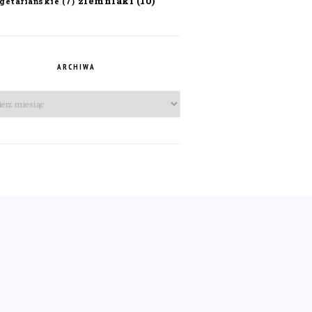
ziemniaki
(10)
getariańskie
(7)
ARCHIWA
iwa