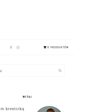
NAV
0 PRODUKTÓW
SOCIAL
MENU
MARY
kaj
EBAR
WITAJ
em kreatorką