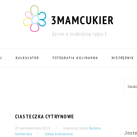
3MAMCUKIER
życie z cukrzycą typu 1
U
KALKULATOR
FOTOGRAFIA KULINARNA
NIEZBĘDNIK
PRI
Szu
SID
CIASTECZKA CYTRYNOWE
20 października 2014
napisany przez
Bożena
Jest
Garbińska
Dodaj komentarz