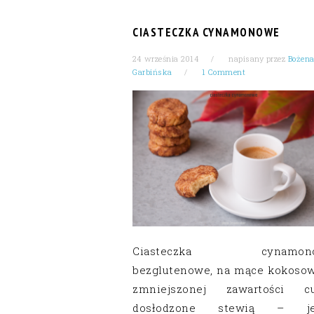
CIASTECZKA CYNAMONOWE
24 września 2014
napisany przez
Bożen
Garbińska
1 Comment
Ciasteczka cynamono
bezglutenowe, na mące kokosow
zmniejszonej zawartości cu
dosłodzone stewią – je