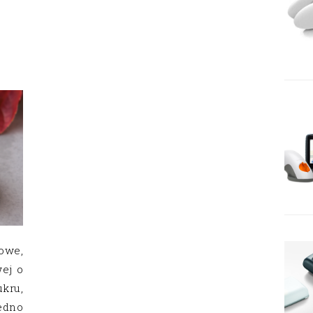
a
we,
ej o
kru,
dno