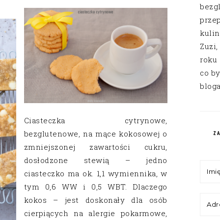
bezg
przep
kuli
Zuzi,
roku
co by
bloga
Ciasteczka cytrynowe,
bezglutenowe, na mące kokosowej o
Z
zmniejszonej zawartości cukru,
dosłodzone stewią – jedno
ciasteczko ma ok. 1,1 wymiennika, w
tym 0,6 WW i 0,5 WBT. Dlaczego
kokos – jest doskonały dla osób
cierpiących na alergie pokarmowe,