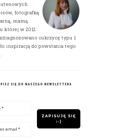
lutenowych
isów, fotografką
narną, mamą
 u której w 2012
 zdiagnozowano cukrzycę typu 1
ło inspiracją do powstania tego
.
APISZ SIĘ DO NASZEGO NEWSLETTERA