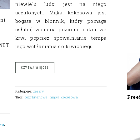
niewielu ludzi jest na niego
uczulonych. Mąka kokosowa jest
mi
bogata w błonnik, który pomaga
osłabić wahania poziomu cukru we
krwi poprzez spowalnianie tempa
WBT.
jego wchłaniania do krwiobiegu….
CZYTAJ WIĘCEJ
Kategorie:
desery
Free
Tagi:
bezglutenowe
,
mąka kokosowa
wa
,