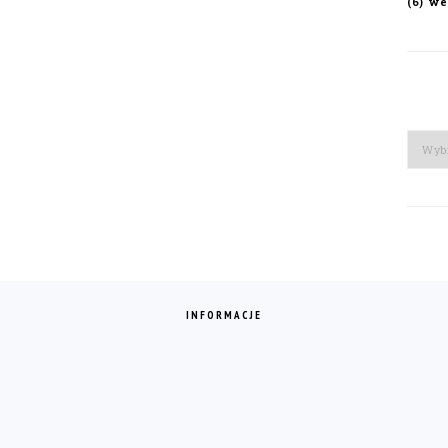
we
(6)
Arch
INFORMACJE