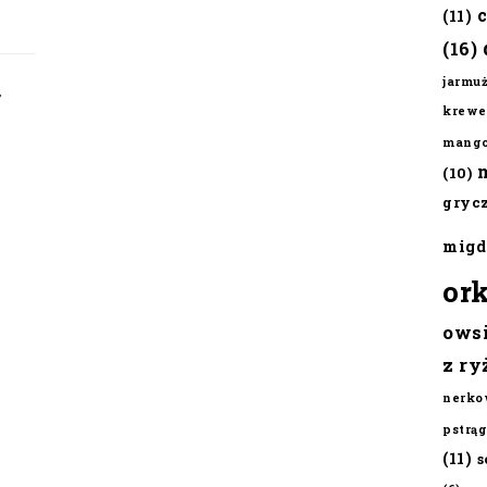
(11)
(16)
jarmu
,
krewe
mang
(10)
gryc
migd
or
ows
z ry
nerko
pstrąg
(11)
s