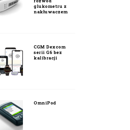
rozwód
glukometru z
nakłuwaczem
CGM Dexcom
serii G6 bez
kalibracji
OmniPod