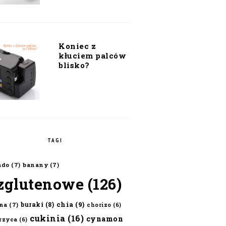
Koniec z
kłuciem palców
blisko?
TAGI
ado
(7)
banany
(7)
zglutenowe
(126)
chia
(9)
buraki
(8)
na
(7)
chorizo
(6)
cukinia
(16)
cynamon
erzyca
(6)