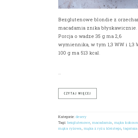
Bezglutenowe blondie z orzecha
macadamia znika błyskawicznie.
Porcja o wadze 35 g ma 2,6
wymiennika, w tym 1,3 WW i 1,3 
100 g ma 513 kcal.
…
CZYTAJ WIĘCEJ
Kategorie:
desery
Tagi:
bezglutenowe
,
macadamia
,
mąka kokoso
mąka ryżowa
,
mąka z ryżu kleistego
,
tagatoza