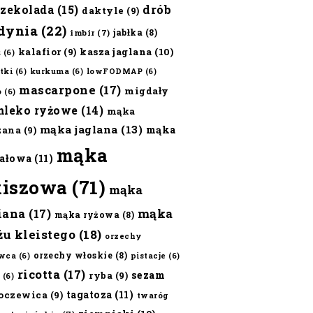
czekolada
(15)
drób
daktyle
(9)
dynia
(22)
jabłka
(8)
imbir
(7)
kalafior
(9)
kasza jaglana
(10)
ż
(6)
tki
(6)
kurkuma
(6)
lowFODMAP
(6)
mascarpone
(17)
migdały
o
(6)
mleko ryżowe
(14)
mąka
mąka jaglana
(13)
mąka
zana
(9)
mąka
ałowa
(11)
kiszowa
(71)
mąka
iana
(17)
mąka
mąka ryżowa
(8)
żu kleistego
(18)
orzechy
orzechy włoskie
(8)
wca
(6)
pistacje
(6)
ricotta
(17)
sezam
ryba
(9)
(6)
tagatoza
(11)
oczewica
(9)
twaróg