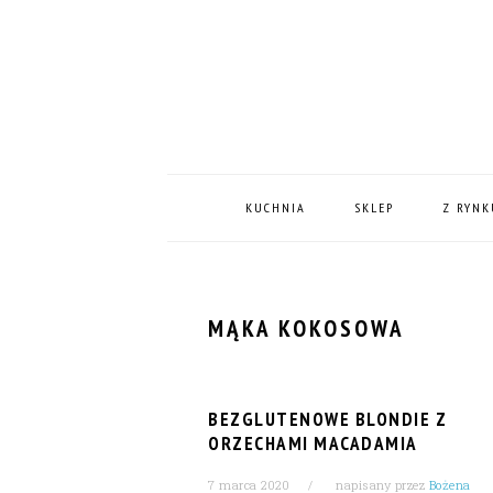
Skip
Skip
Skip
Skip
to
to
to
to
primary
content
primary
footer
navigation
sidebar
MAIN
NAVIGATION
KUCHNIA
SKLEP
Z RYNK
MĄKA KOKOSOWA
BEZGLUTENOWE BLONDIE Z
ORZECHAMI MACADAMIA
7 marca 2020
napisany przez
Bożena