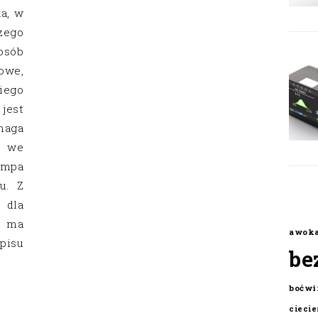
a, w
zego
osób
owe,
iego
jest
maga
u we
empa
u. Z
 dla
e ma
awok
pisu
be
boćwi
cieci