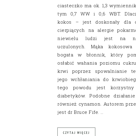
ciasteczko ma ok. 1,3 wymiennik
tym 0,7 WW i 0,6 WBT. Dlac
kokos – jest doskonały dla 
cierpiących na alergie pokarm
niewielu ludzi jest na n
uczulonych. Mąka kokosowa 
bogata w błonnik, który po
osłabić wahania poziomu cukr
krwi poprzez spowalnianie t
jego wchłaniania do krwiobieg
tego powodu jest korzystny
diabetyków. Podobne działani
również cynamon. Autorem prze
jest dr Bruce Fife. …
CZYTAJ WIĘCEJ