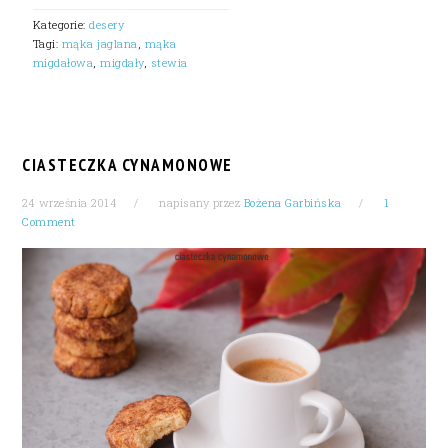
Kategorie:
desery
Tagi:
mąka jaglana
,
mąka
migdałowa
,
migdały
,
stewia
CIASTECZKA CYNAMONOWE
24 września 2014
napisany przez
Bożena Garbińska
1
Comment