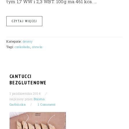
tym 1,7 WW i 2,3 WBT. 100g ma 461 kca. …
CZYTAJ WIĘCEJ
Kategorie:
desery
Tagi:
czekolada
,
stewia
CANTUCCI
BEZGLUTENOWE
1 października 2014
napisany przez
Bożena
Garbińska
1 Comment