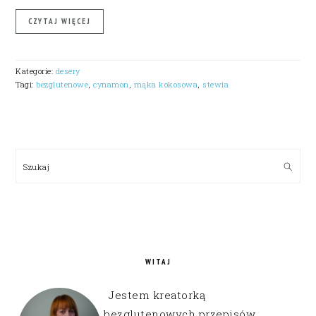
CZYTAJ WIĘCEJ
Kategorie:
desery
Tagi:
bezglutenowe
,
cynamon
,
mąka kokosowa
,
stewia
PRIMARY
SIDEBAR
Szukaj
WITAJ
Jestem kreatorką
bezglutenowych przepisów,