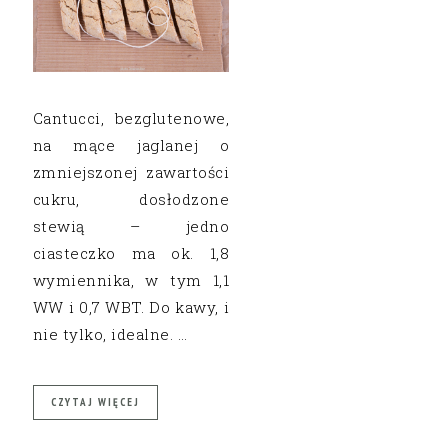
Cantucci, bezglutenowe,
na mące jaglanej o
zmniejszonej zawartości
cukru, dosłodzone
stewią – jedno
ciasteczko ma ok. 1,8
wymiennika, w tym 1,1
WW i 0,7 WBT. Do kawy, i
nie tylko, idealne. …
CZYTAJ WIĘCEJ