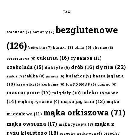
TAGI
bezglutenowe
awokado
(7)
banany
(7)
(126)
chia
(9)
buraki
(8)
boćwina
(7)
chorizo
(6)
cukinia
(16)
cynamon
(11)
ciecierzyca
(6)
dynia
(22)
czekolada
(15)
drób
(16)
daktyle
(9)
kalafior
(9)
kasza jaglana
jabłka
(8)
imbir
(7)
jarmuż
(6)
(10)
krewetki
(6)
kurkuma
(6)
lowFODMAP
(6)
mango
(6)
mascarpone
(17)
mleko ryżowe
migdały
(10)
(14)
mąka jaglana
(13)
mąka
mąka gryczana
(9)
mąka orkiszowa
(71)
migdałowa
(11)
mąka owsiana
(17)
mąka z
mąka ryżowa
(8)
ryżu kleistego
(18)
orzechy
orzechy nerkowca
(6)