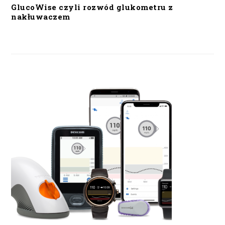
GlucoWise czyli rozwód glukometru z
nakłuwaczem