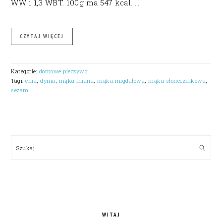
WW i 1,3 WBT. 100g ma 547 kcal. …
CZYTAJ WIĘCEJ
Kategorie:
domowe pieczywo
Tagi:
chia
,
dynia
,
mąka lniana
,
mąka migdałowa
,
mąka słonecznikowa
,
sezam
PRIMARY
SIDEBAR
Szukaj
WITAJ