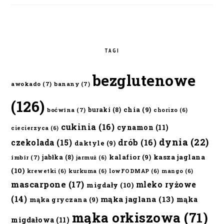
TAGI
bezglutenowe
awokado
(7)
banany
(7)
(126)
chia
(9)
buraki
(8)
boćwina
(7)
chorizo
(6)
cukinia
(16)
cynamon
(11)
ciecierzyca
(6)
dynia
(22)
czekolada
(15)
drób
(16)
daktyle
(9)
kalafior
(9)
kasza jaglana
jabłka
(8)
imbir
(7)
jarmuż
(6)
(10)
krewetki
(6)
kurkuma
(6)
lowFODMAP
(6)
mango
(6)
mascarpone
(17)
mleko ryżowe
migdały
(10)
(14)
mąka jaglana
(13)
mąka
mąka gryczana
(9)
mąka orkiszowa
(71)
migdałowa
(11)