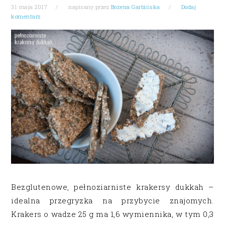
31 maja 2017
napisany przez
Bożena Garbińska
Dodaj
komentarz
Bezglutenowe, pełnoziarniste krakersy dukkah –
idealna przegryzka na przybycie znajomych.
Krakers o wadze 25 g ma 1,6 wymiennika, w tym 0,3