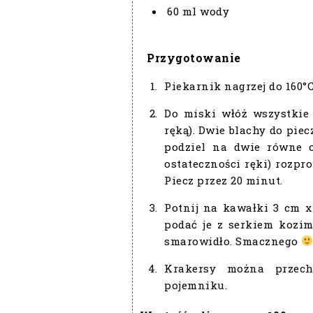
60 ml wody
Przygotowanie
Piekarnik nagrzej do 160°C
Do miski włóż wszystkie 
ręką). Dwie blachy do pie
podziel na dwie równe c
ostateczności ręki) rozpr
Piecz przez 20 minut.
Potnij na kawałki 3 cm x
podać je z serkiem kozi
smarowidło. Smacznego
Krakersy można przec
pojemniku.