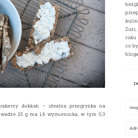
bezg
przep
kuli
Zuzi,
roku
co by
bloga
Z
krakersy dukkah – idealna przegryzka na
 wadze 25 g ma 1,6 wymiennika, w tym 0,3