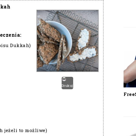
kkah
eczenia:
episu Dukkah)
Drukuj
Free
h jeżeli to możliwe)