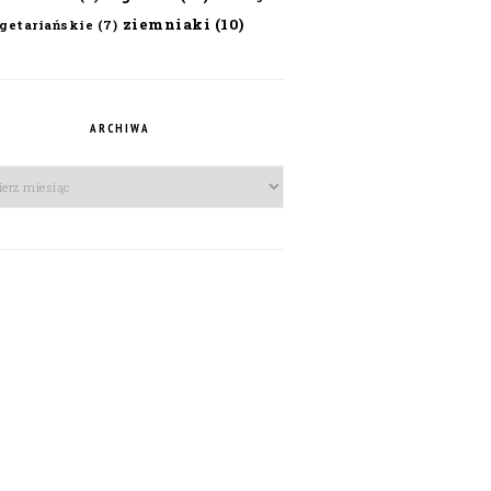
ziemniaki
(10)
getariańskie
(7)
ARCHIWA
iwa