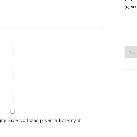
we
(6)
Arch
glądarce podczas pisania kolejnych