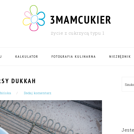
3MAMCUKIER
życie z cukrzycą typu 1
U
KALKULATOR
FOTOGRAFIA KULINARNA
NIEZBĘDNIK
PRI
RSY DUKKAH
Szu
SID
rbińska
Dodaj komentarz
Jest