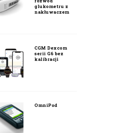
rozwód
glukometru z
nakłuwaczem
CGM Dexcom
serii G6 bez
kalibracji
OmniPod