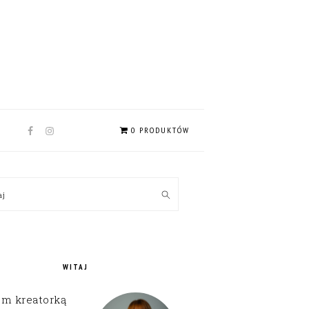
NAV
0 PRODUKTÓW
SOCIAL
MENU
MARY
kaj
EBAR
WITAJ
em kreatorką