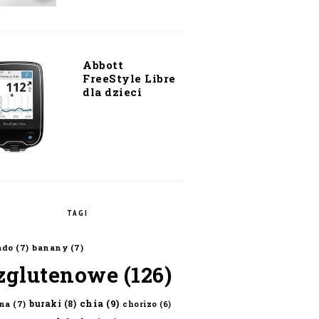
Abbott
FreeStyle Libre
dla dzieci
TAGI
ado
(7)
banany
(7)
zglutenowe
(126)
chia
(9)
buraki
(8)
na
(7)
chorizo
(6)