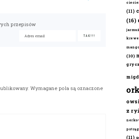
cieci
(11)
(16)
wych przepisów
jarmu
krewe
mang
(10)
gryc
migd
or
publikowany.
Wymagane pola są oznaczone
ows
z ry
nerko
pstrąg
(11)
s