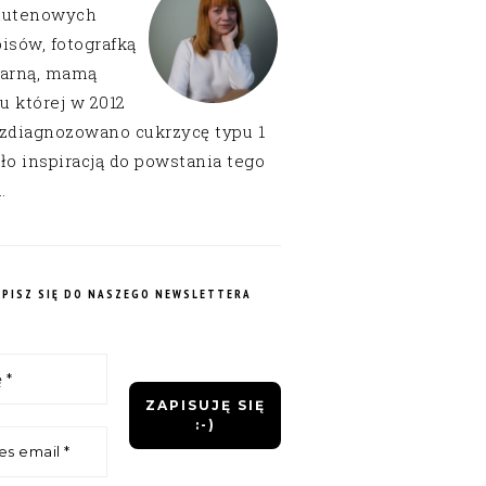
lutenowych
isów, fotografką
narną, mamą
 u której w 2012
 zdiagnozowano cukrzycę typu 1
ło inspiracją do powstania tego
.
APISZ SIĘ DO NASZEGO NEWSLETTERA