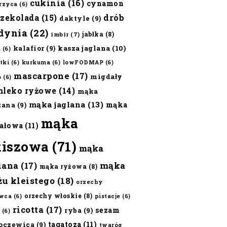
cukinia
(16)
cynamon
erzyca
(6)
czekolada
(15)
drób
daktyle
(9)
dynia
(22)
jabłka
(8)
imbir
(7)
kalafior
(9)
kasza jaglana
(10)
ż
(6)
tki
(6)
kurkuma
(6)
lowFODMAP
(6)
mascarpone
(17)
migdały
o
(6)
mleko ryżowe
(14)
mąka
mąka jaglana
(13)
mąka
zana
(9)
mąka
ałowa
(11)
kiszowa
(71)
mąka
iana
(17)
mąka
mąka ryżowa
(8)
żu kleistego
(18)
orzechy
orzechy włoskie
(8)
wca
(6)
pistacje
(6)
ricotta
(17)
sezam
ryba
(9)
(6)
tagatoza
(11)
oczewica
(9)
twaróg