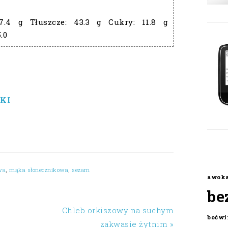
7.4 g
Tłuszcze:
43.3 g
Cukry:
11.8 g
5.0
KI
wa
,
mąka słonecznikowa
,
sezam
awok
be
Chleb orkiszowy na suchym
boćwi
zakwasie żytnim »