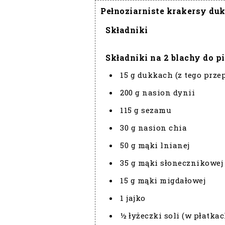
Pełnoziarniste krakersy du
Składniki
Składniki na 2 blachy do pi
15 g dukkach (z tego prz
200 g nasion dynii
115 g sezamu
30 g nasion chia
50 g mąki lnianej
35 g mąki słonecznikowej
15 g mąki migdałowej
1 jajko
½ łyżeczki soli (w płatkac