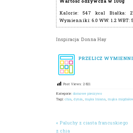
Wartość odżywcza w 100g
Kalorie:
547 kcal
Białka:
2
Wymienniki:
6.0
WW:
1.2
WBT:
Inspiracja: Donna Hay
PRZELICZ WYMIENNI
Post Views:
2 821
Kategorie:
domowe pieczywo
Tagi:
chia
,
dynia
,
mąka lniana
,
mąka migdało
« Paluchy z ciasta francuskiego
z chia