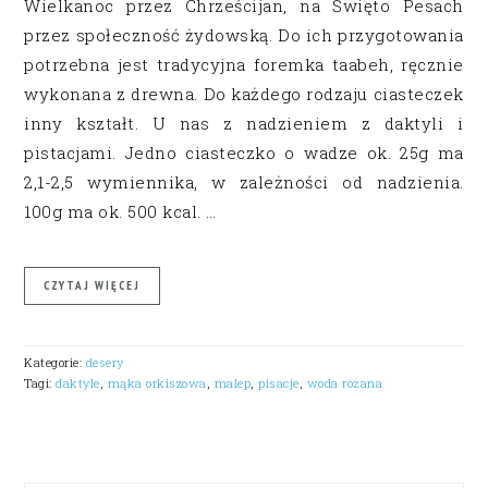
Wielkanoc przez Chrześcijan, na Święto Pesach
przez społeczność żydowską. Do ich przygotowania
potrzebna jest tradycyjna foremka taabeh, ręcznie
wykonana z drewna. Do każdego rodzaju ciasteczek
inny kształt. U nas z nadzieniem z daktyli i
pistacjami. Jedno ciasteczko o wadze ok. 25g ma
2,1-2,5 wymiennika, w zależności od nadzienia.
100g ma ok. 500 kcal. …
CZYTAJ WIĘCEJ
Kategorie:
desery
Tagi:
daktyle
,
mąka orkiszowa
,
malep
,
pisacje
,
woda różana
PRIMARY