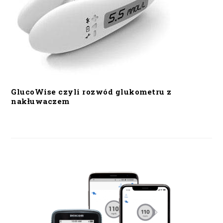
GlucoWise czyli rozwód glukometru z
nakłuwaczem