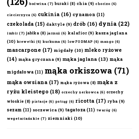
(126)
chia
(9)
buraki
(8)
boćwina
(7)
chorizo
(6)
cukinia
(16)
cynamon
(11)
ciecierzyca
(6)
dynia
(22)
czekolada
(15)
drób
(16)
daktyle
(9)
kalafior
(9)
kasza jaglana
jabłka
(8)
imbir
(7)
jarmuż
(6)
(10)
krewetki
(6)
kurkuma
(6)
lowFODMAP
(6)
mango
(6)
mascarpone
(17)
mleko ryżowe
migdały
(10)
(14)
mąka jaglana
(13)
mąka
mąka gryczana
(9)
mąka orkiszowa
(71)
migdałowa
(11)
mąka owsiana
(17)
mąka z
mąka ryżowa
(8)
ryżu kleistego
(18)
orzechy
orzechy nerkowca
(6)
ricotta
(17)
ryba
(9)
włoskie
(8)
pistacje
(6)
pstrąg
(6)
sezam
(11)
tagatoza
(11)
soczewica
(9)
twaróg
(6)
ziemniaki
(10)
wegetariańskie
(7)