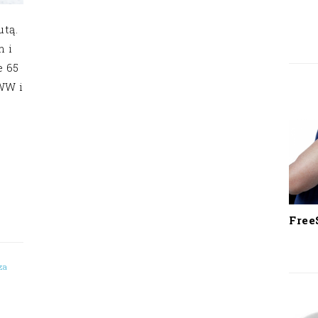
utą.
m i
e 65
WW i
Free
za