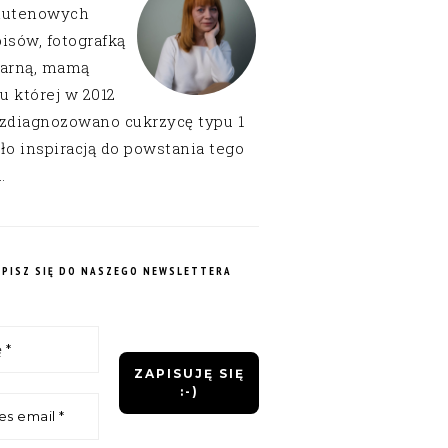
lutenowych
isów, fotografką
narną, mamą
 u której w 2012
 zdiagnozowano cukrzycę typu 1
ło inspiracją do powstania tego
.
APISZ SIĘ DO NASZEGO NEWSLETTERA