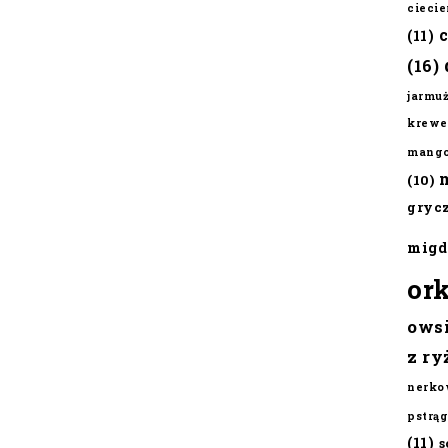
cieci
(11)
(16)
jarmu
krewe
mang
(10)
gryc
migd
or
ows
z ry
nerko
pstrąg
(11)
s