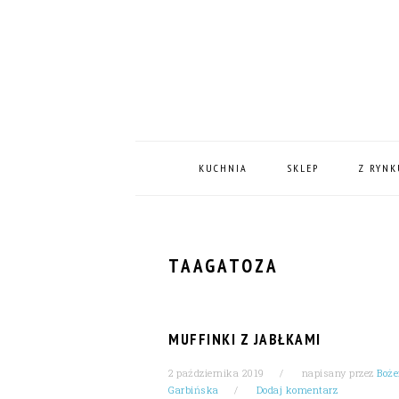
Skip
Skip
Skip
Skip
to
to
to
to
primary
content
primary
footer
navigation
sidebar
MAIN
NAVIGATION
KUCHNIA
SKLEP
Z RYNK
TAAGATOZA
MUFFINKI Z JABŁKAMI
2 października 2019
napisany przez
Boż
Garbińska
Dodaj komentarz