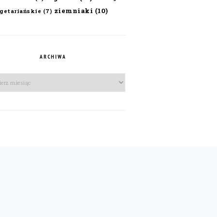
ziemniaki
(10)
getariańskie
(7)
ARCHIWA
iwa