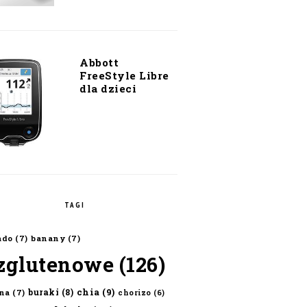
Abbott
FreeStyle Libre
dla dzieci
TAGI
ado
(7)
banany
(7)
zglutenowe
(126)
chia
(9)
buraki
(8)
na
(7)
chorizo
(6)