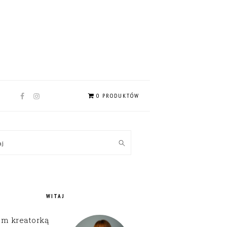
NAV
0 PRODUKTÓW
SOCIAL
MENU
MARY
kaj
EBAR
WITAJ
em kreatorką