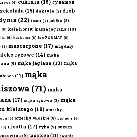
cukinia
(16)
cynamon
erzyca
(6)
czekolada
(15)
drób
daktyle
(9)
dynia
(22)
jabłka
(8)
imbir
(7)
kalafior
(9)
kasza jaglana
(10)
ż
(6)
tki
(6)
kurkuma
(6)
lowFODMAP
(6)
mascarpone
(17)
migdały
o
(6)
mleko ryżowe
(14)
mąka
mąka jaglana
(13)
mąka
zana
(9)
mąka
ałowa
(11)
kiszowa
(71)
mąka
iana
(17)
mąka
mąka ryżowa
(8)
żu kleistego
(18)
orzechy
orzechy włoskie
(8)
wca
(6)
pistacje
(6)
ricotta
(17)
sezam
ryba
(9)
(6)
tagatoza
(11)
oczewica
(9)
twaróg