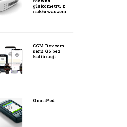
rozwód
glukometru z
nakłuwaczem
CGM Dexcom
serii G6 bez
kalibracji
OmniPod