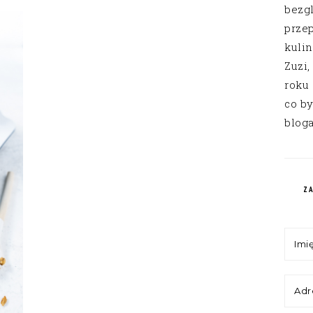
bezg
przep
kuli
Zuzi,
roku
co by
bloga
Z