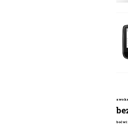
awok
be
boćwi