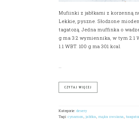
Mufiinki z jabłkami z korzenną n
Lekkie, pyszne. Słodzone miode
tagatozą. Jedna muffinka o wadz
g ma 3.2 wymiennika, w tym 2.1 
1.1 WBT. 100 g ma 301 kcal.
…
CZYTAJ WIĘCEJ
Kategorie:
desery
Tagi:
cynamon
,
jabłka
,
mąka owsiana
,
taagato