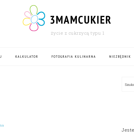
3MAMCUKIER
życie z cukrzycą typu 1
U
KALKULATOR
FOTOGRAFIA KULINARNA
NIEZBĘDNIK
PRI
Szu
SID
ena
Jest