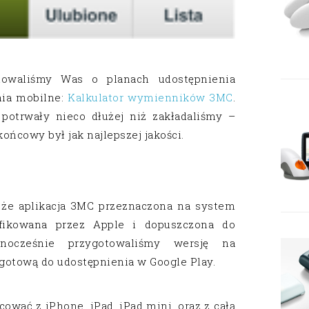
owaliśmy Was o planach udostępnienia
nia mobilne
:
Kalkulator wymienników 3MC
.
potrwały nieco dłużej niż zakładaliśmy –
ńcowy był jak najlepszej jakości.
że aplikacja 3MC przeznaczona na system
fikowana przez Apple i dopuszczona do
nocześnie przygotowaliśmy wersję na
gotową do udostępnienia w Google Play.
ować z iPhone, iPad, iPad mini, oraz z całą