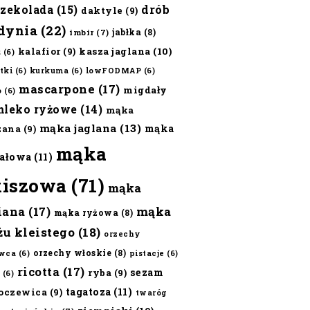
czekolada
(15)
drób
daktyle
(9)
dynia
(22)
jabłka
(8)
imbir
(7)
kalafior
(9)
kasza jaglana
(10)
ż
(6)
tki
(6)
kurkuma
(6)
lowFODMAP
(6)
mascarpone
(17)
migdały
o
(6)
mleko ryżowe
(14)
mąka
mąka jaglana
(13)
mąka
zana
(9)
mąka
ałowa
(11)
kiszowa
(71)
mąka
iana
(17)
mąka
mąka ryżowa
(8)
żu kleistego
(18)
orzechy
orzechy włoskie
(8)
wca
(6)
pistacje
(6)
ricotta
(17)
sezam
ryba
(9)
(6)
tagatoza
(11)
oczewica
(9)
twaróg