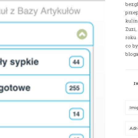
bezg
przep
kuli
Zuzi,
roku
co by
bloga
Z