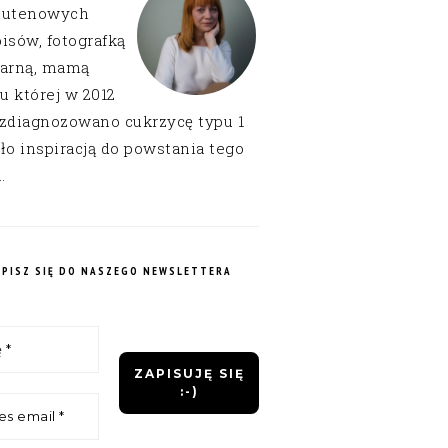
lutenowych
isów, fotografką
narną, mamą
 u której w 2012
 zdiagnozowano cukrzycę typu 1
ło inspiracją do powstania tego
.
APISZ SIĘ DO NASZEGO NEWSLETTERA