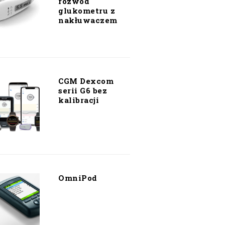
rozwód
glukometru z
nakłuwaczem
CGM Dexcom
serii G6 bez
kalibracji
OmniPod