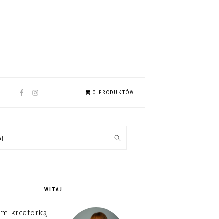
NAV
0 PRODUKTÓW
SOCIAL
MENU
MARY
kaj
EBAR
WITAJ
em kreatorką