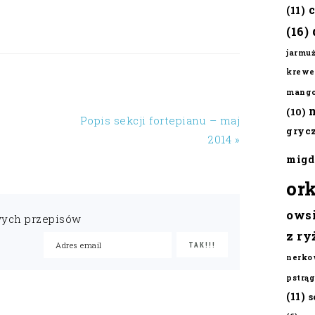
(11)
(16)
jarmu
krewe
mang
(10)
Popis sekcji fortepianu – maj
gryc
2014 »
migd
or
ows
wych przepisów
z ry
nerko
pstrąg
(11)
s