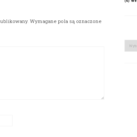
we
(6)
publikowany.
Wymagane pola są oznaczone
Arch