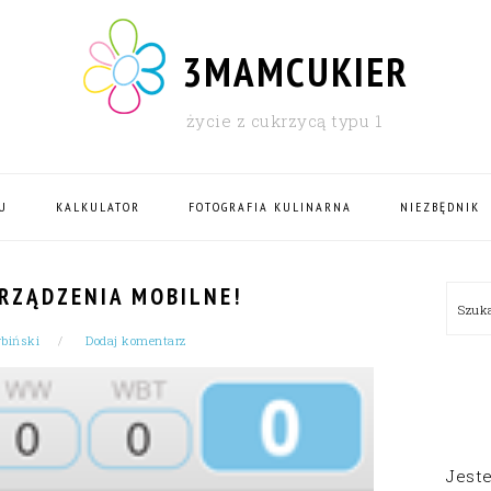
3MAMCUKIER
życie z cukrzycą typu 1
U
KALKULATOR
FOTOGRAFIA KULINARNA
NIEZBĘDNIK
PRI
RZĄDZENIA MOBILNE!
Szu
SID
biński
Dodaj komentarz
Jest