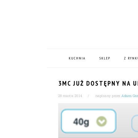
Skip
Skip
Skip
Skip
to
to
to
to
primary
content
primary
footer
navigation
sidebar
MAIN
NAVIGATION
KUCHNIA
SKLEP
Z RYNK
3MC JUŻ DOSTĘPNY NA U
28 marca 2014
napisany przez
Adam Gar