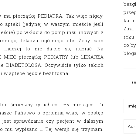
bezg
przep
ry ma pieczątkę PEDIATRA. Tak więc nigdy,
kuli
do apteki (jedynej w waszym mieście jeśli
Zuzi,
eście) po wkłucia do pomp insulinowych z
roku
dzinnego, lekarza ogólnego etc. Żeby sam
co by
inaczej to nie dajcie się nabrać. Na
bloga
IE MIEĆ pieczątkę PEDIATRY lub LEKARZA
 DIABETOLOGA. Oczywiście tylko takich
 w aptece będzie bezlitosna.
Z
ten śmieszny rytuał co trzy miesiące. Tu
 nasze Państwo o ogromną wiarę w postęp
 jest sprawdzanie czy pacjent w dalszym
 co mu wypisano … Tej wersji się trzymam.