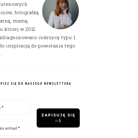
lutenowych
isów, fotografką
narną, mamą
 u której w 2012
 zdiagnozowano cukrzycę typu 1
ło inspiracją do powstania tego
.
APISZ SIĘ DO NASZEGO NEWSLETTERA