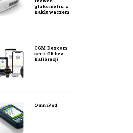
rozwód
glukometru z
nakłuwaczem
CGM Dexcom
serii G6 bez
kalibracji
OmniPod