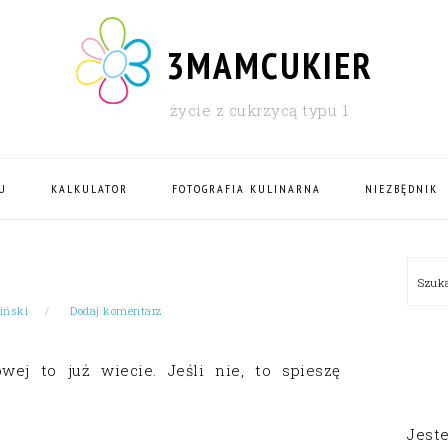
3MAMCUKIER
życie z cukrzycą typu 1
U
KALKULATOR
FOTOGRAFIA KULINARNA
NIEZBĘDNIK
PRI
Szu
SID
iński
Dodaj komentarz
wej to już wiecie. Jeśli nie, to spieszę
Jest