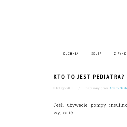
Skip
Skip
Skip
Skip
to
to
to
to
primary
content
primary
footer
navigation
sidebar
MAIN
NAVIGATION
KUCHNIA
SKLEP
Z RYNK
KTO TO JEST PEDIATRA?
8 lutego 2013
napisany przez
Adam Garb
Jeśli używacie pompy insulino
wyjaśnić…