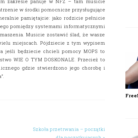
m zakresie panuje w NFZ – tam musicie
patrzenie w środki pomocnicze przysługujące
eralnie pamiętajcie: jako rodzicie pełnicie
owego pomiędzy systemami informatycznymi
maszenia. Musicie zostawić ślad, że wasze
ielu miejscach. Pójdziecie z tym wypisem
a jeśli będziecie chcieli pomocy MOPS to
aństwo WIE O TYM DOSKONALE. Przecież to
licznego gdzie stwierdzono jego chorobę i
”.
Free
Szkoła przetrwania – początki
dla początkujących »