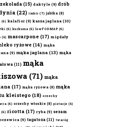
czekolada
(15)
drób
daktyle
(9)
dynia
(22)
jabłka
(8)
imbir
(7)
kalafior
(9)
kasza jaglana
(10)
ż
(6)
tki
(6)
kurkuma
(6)
lowFODMAP
(6)
mascarpone
(17)
migdały
o
(6)
mleko ryżowe
(14)
mąka
mąka jaglana
(13)
mąka
zana
(9)
mąka
ałowa
(11)
kiszowa
(71)
mąka
iana
(17)
mąka
mąka ryżowa
(8)
żu kleistego
(18)
orzechy
orzechy włoskie
(8)
wca
(6)
pistacje
(6)
ricotta
(17)
sezam
ryba
(9)
(6)
tagatoza
(11)
oczewica
(9)
twaróg