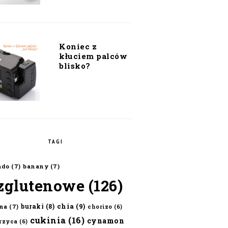
Koniec z
kłuciem palców
blisko?
TAGI
ado
(7)
banany
(7)
zglutenowe
(126)
chia
(9)
buraki
(8)
na
(7)
chorizo
(6)
cukinia
(16)
cynamon
erzyca
(6)