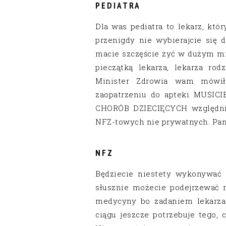
PEDIATRA
Dla was pediatra to lekarz, któ
przenigdy nie wybierajcie się 
macie szczęście żyć w dużym mi
pieczątką lekarza, lekarza ro
Minister Zdrowia wam mówił 
zaopatrzeniu do apteki MUSIC
CHORÓB DZIECIĘCYCH względnie
NFZ-towych nie prywatnych. Pani
NFZ
Będziecie niestety wykonywać 
słusznie możecie podejrzewać
medycyny bo zadaniem lekarza
ciągu jeszcze potrzebuje tego,