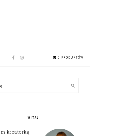
NAV
0 PRODUKTÓW
SOCIAL
MENU
MARY
kaj
EBAR
WITAJ
em kreatorką