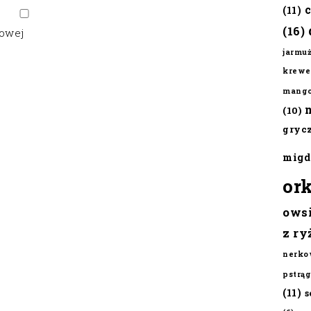
(11)
(16)
gowej
jarmu
krewe
mang
(10)
gryc
migd
or
ows
z ry
nerko
pstrąg
(11)
s