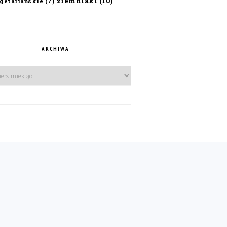
ziemniaki
(10)
getariańskie
(7)
ARCHIWA
iwa