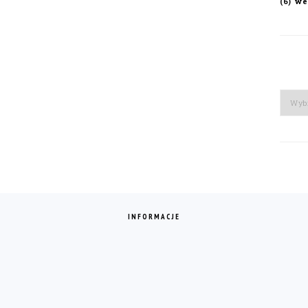
we
(6)
Arch
INFORMACJE