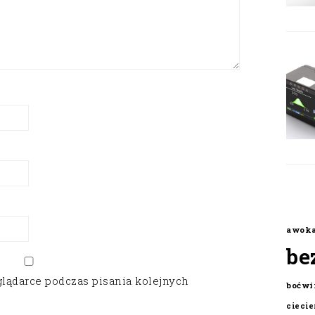
awok
be
glądarce podczas pisania kolejnych
boćwi
cieci