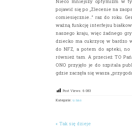
Nieco mniejszy optymizm w ty
pojawić się po „Zlecenie na zao
comiesięcznie…” raz do roku. Gen
ważną funkcję interfejsu białk
naszego kraju, więc żadnego gry
dziecko ma cukrzycę w bardzo w
do NFZ, a potem do apteki, no 
również tam. A przecież TO P
ONO przyjęło je do szpitala pub
gdzie zaczęła się wasza „przygoda
Post Views:
6 083
Kategorie:
u nas
« Tak się dzieje