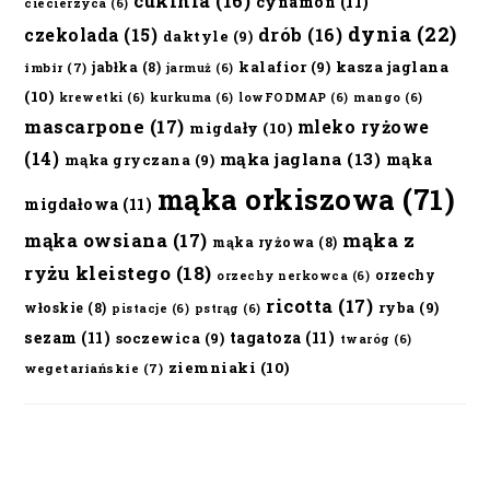
cukinia
(16)
cynamon
(11)
ciecierzyca
(6)
dynia
(22)
czekolada
(15)
drób
(16)
daktyle
(9)
kalafior
(9)
kasza jaglana
jabłka
(8)
imbir
(7)
jarmuż
(6)
(10)
krewetki
(6)
kurkuma
(6)
lowFODMAP
(6)
mango
(6)
mascarpone
(17)
mleko ryżowe
migdały
(10)
(14)
mąka jaglana
(13)
mąka
mąka gryczana
(9)
mąka orkiszowa
(71)
migdałowa
(11)
mąka owsiana
(17)
mąka z
mąka ryżowa
(8)
ryżu kleistego
(18)
orzechy
orzechy nerkowca
(6)
ricotta
(17)
ryba
(9)
włoskie
(8)
pistacje
(6)
pstrąg
(6)
sezam
(11)
tagatoza
(11)
soczewica
(9)
twaróg
(6)
ziemniaki
(10)
wegetariańskie
(7)