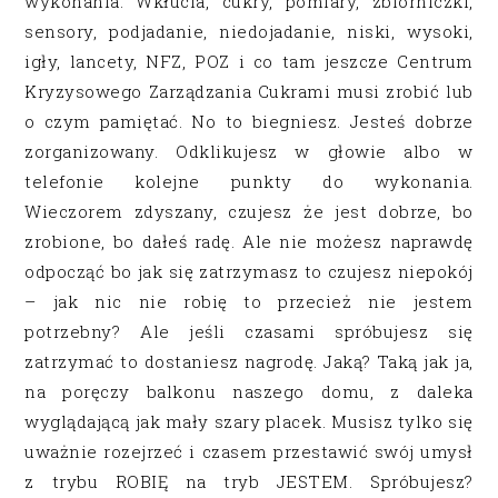
wykonania. Wkłucia, cukry, pomiary, zbiorniczki,
sensory, podjadanie, niedojadanie, niski, wysoki,
igły, lancety, NFZ, POZ i co tam jeszcze Centrum
Kryzysowego Zarządzania Cukrami musi zrobić lub
o czym pamiętać. No to biegniesz. Jesteś dobrze
zorganizowany. Odklikujesz w głowie albo w
telefonie kolejne punkty do wykonania.
Wieczorem zdyszany, czujesz że jest dobrze, bo
zrobione, bo dałeś radę. Ale nie możesz naprawdę
odpocząć bo jak się zatrzymasz to czujesz niepokój
– jak nic nie robię to przecież nie jestem
potrzebny? Ale jeśli czasami spróbujesz się
zatrzymać to dostaniesz nagrodę. Jaką? Taką jak ja,
na poręczy balkonu naszego domu, z daleka
wyglądającą jak mały szary placek. Musisz tylko się
uważnie rozejrzeć i czasem przestawić swój umysł
z trybu ROBIĘ na tryb JESTEM. Spróbujesz?