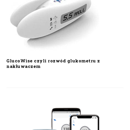
GlucoWise czyli rozwód glukometru z
nakłuwaczem