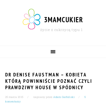
Skip
Skip
Skip
Skip
to
to
to
to
primary
content
primary
footer
3MAMCUKIER
navigation
sidebar
życie z cukrzycą typu 1
MAIN
NAVIGATION
DR DENISE FAUSTMAN – KOBIETA
KTÓRĄ POWINNIŚCIE POZNAĆ CZYLI
PRAWDZIWY HOUSE W SPÓDNICY
25 marca 2015
napisany przez
Adam Garbiński
5
komentarzy