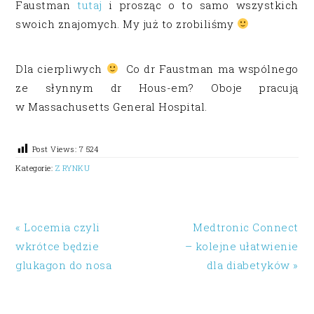
Faustman
tutaj
i prosząc o to samo wszystkich
swoich znajomych. My już to zrobiliśmy
Dla cierpliwych
Co dr Faustman ma wspólnego
ze słynnym dr Hous-em? Oboje pracują
w Massachusetts General Hospital.
Post Views:
7 524
Kategorie:
Z RYNKU
« Locemia czyli
Medtronic Connect
wkrótce będzie
– kolejne ułatwienie
glukagon do nosa
dla diabetyków »