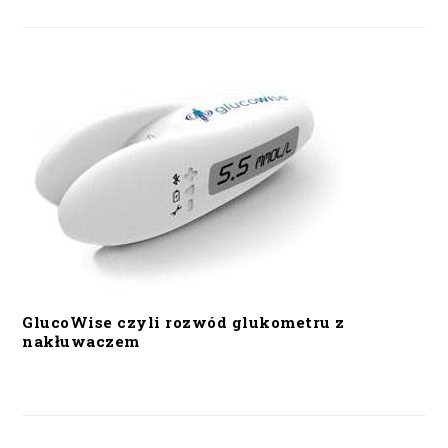
GlucoWise czyli rozwód glukometru z
nakłuwaczem