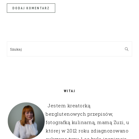
PRIMARY
SIDEBAR
Szukaj
WITAJ
Jestem kreatorką
bezglutenowych przepisów,
fotografką kulinarną, mamą Zuzi, u
której w 2012 roku zdiagnozowano
cukrzycę typu 1 co było inspiracją