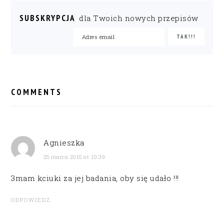
SUBSKRYPCJA
dla Twoich nowych przepisów
READER
INTERACTIONS
COMMENTS
Agnieszka
25 marca 2015 at 10:39
3mam kciuki za jej badania, oby się udało !!!
ODPOWIEDZ