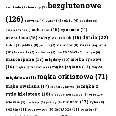
bezglutenowe
awokado
(7)
banany
(7)
(126)
chia
(9)
buraki
(8)
boćwina
(7)
chorizo
(6)
cukinia
(16)
cynamon
(11)
ciecierzyca
(6)
dynia
(22)
czekolada
(15)
drób
(16)
daktyle
(9)
kalafior
(9)
kasza jaglana
jabłka
(8)
imbir
(7)
jarmuż
(6)
(10)
krewetki
(6)
kurkuma
(6)
lowFODMAP
(6)
mango
(6)
mascarpone
(17)
mleko ryżowe
migdały
(10)
(14)
mąka jaglana
(13)
mąka
mąka gryczana
(9)
mąka orkiszowa
(71)
migdałowa
(11)
mąka owsiana
(17)
mąka z
mąka ryżowa
(8)
ryżu kleistego
(18)
orzechy
orzechy nerkowca
(6)
ricotta
(17)
ryba
(9)
włoskie
(8)
pistacje
(6)
pstrąg
(6)
sezam
(11)
tagatoza
(11)
soczewica
(9)
twaróg
(6)