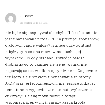
Łukasz
25 marca 2015 at 12:27
nie będe się rospisywał ale chyba II faza badań nie
jest finansowana przez JRDF a przez jej sponsorów,
o których ciągle walczy? Istnieje duży kontrast
między tym co ona mówi w mediach a jej
wynikami. Bo gdy przeanalizować je bardzo
drobiazgowo to okazuje się, że jej wyniki nie
napawają aż tak wielkim optymizmem. Co pewnie
też łączy się z brakiem finansowania ze strony
JRDF oraz jej łagodniejszym, niż jeszcze kilka lat
temu tonem wypowiedzi na temat „wyleczenia
cukrzycy”. Dzisiaj mówi raczej o terapii
wspomagającej, w myśl zasady każda kropla