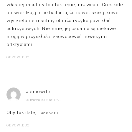
własnej insuliny to i tak lepiej niż wcale. Co z kolei
potwierdzają inne badania, że nawet szczątkowe
wydzielanie insuliny obniża ryzyko powikłań
cukrzycowych. Niemniej jej badania są ciekawe i
mogą w przyszłości zaowocować nowszymi
odkryciami.
ODPOWIEDZ
ziemowitc
25 marca 2015 at 17:20
Oby tak dalej… czekam
ODPOWIEDZ