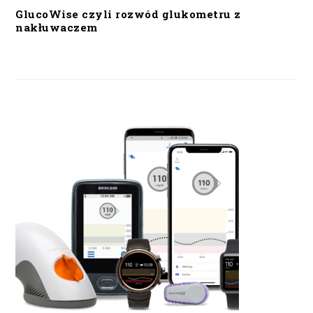
GlucoWise czyli rozwód glukometru z
nakłuwaczem