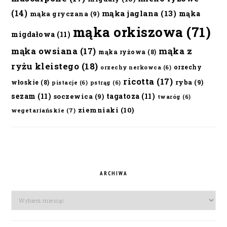
(14)
mąka jaglana
(13)
mąka
mąka gryczana
(9)
mąka orkiszowa
(71)
migdałowa
(11)
mąka owsiana
(17)
mąka z
mąka ryżowa
(8)
ryżu kleistego
(18)
orzechy
orzechy nerkowca
(6)
ricotta
(17)
ryba
(9)
włoskie
(8)
pistacje
(6)
pstrąg
(6)
sezam
(11)
tagatoza
(11)
soczewica
(9)
twaróg
(6)
ziemniaki
(10)
wegetariańskie
(7)
ARCHIWA
Archiwa