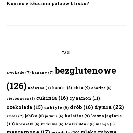
Koniec z kłuciem palców blisko?
TAGI
bezglutenowe
awokado
(7)
banany
(7)
(126)
chia
(9)
buraki
(8)
boćwina
(7)
chorizo
(6)
cukinia
(16)
cynamon
(11)
ciecierzyca
(6)
dynia
(22)
czekolada
(15)
drób
(16)
daktyle
(9)
kalafior
(9)
kasza jaglana
jabłka
(8)
imbir
(7)
jarmuż
(6)
(10)
krewetki
(6)
kurkuma
(6)
lowFODMAP
(6)
mango
(6)
mascarpone
(17)
mleko ryżowe
migdały
(10)