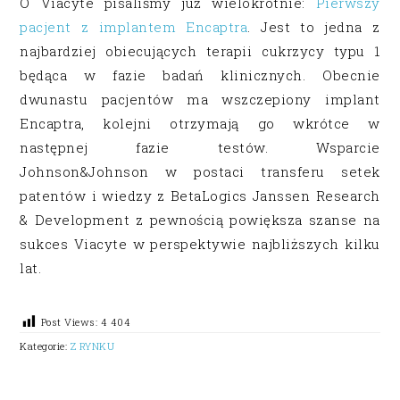
O Viacyte pisaliśmy już wielokrotnie:
Pierwszy
pacjent z implantem Encaptra
. Jest to jedna z
najbardziej obiecujących terapii cukrzycy typu 1
będąca w fazie badań klinicznych. Obecnie
dwunastu pacjentów ma wszczepiony implant
Encaptra, kolejni otrzymają go wkrótce w
następnej fazie testów. Wsparcie
Johnson&Johnson w postaci transferu setek
patentów i wiedzy z BetaLogics Janssen Research
& Development z pewnością powiększa szanse na
sukces Viacyte w perspektywie najbliższych kilku
lat.
Post Views:
4 404
Kategorie:
Z RYNKU