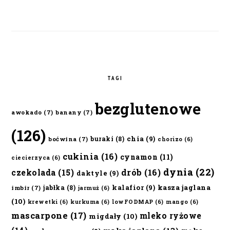
TAGI
bezglutenowe
awokado
(7)
banany
(7)
(126)
chia
(9)
buraki
(8)
boćwina
(7)
chorizo
(6)
cukinia
(16)
cynamon
(11)
ciecierzyca
(6)
dynia
(22)
czekolada
(15)
drób
(16)
daktyle
(9)
kalafior
(9)
kasza jaglana
jabłka
(8)
imbir
(7)
jarmuż
(6)
(10)
krewetki
(6)
kurkuma
(6)
lowFODMAP
(6)
mango
(6)
mascarpone
(17)
mleko ryżowe
migdały
(10)