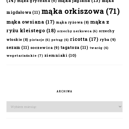
(14)
mąka jaglana
(13)
mąka
mąka gryczana
(9)
mąka orkiszowa
(71)
migdałowa
(11)
mąka owsiana
(17)
mąka z
mąka ryżowa
(8)
ryżu kleistego
(18)
orzechy
orzechy nerkowca
(6)
ricotta
(17)
ryba
(9)
włoskie
(8)
pistacje
(6)
pstrąg
(6)
sezam
(11)
tagatoza
(11)
soczewica
(9)
twaróg
(6)
ziemniaki
(10)
wegetariańskie
(7)
ARCHIWA
Archiwa