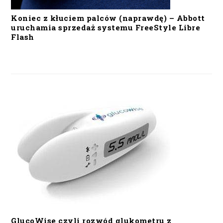
Koniec z kłuciem palców (naprawdę) – Abbott
uruchamia sprzedaż systemu FreeStyle Libre
Flash
GlucoWise czyli rozwód glukometru z