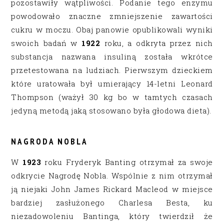
pozostawiły wątpliwości. Podanie tego enzymu
powodowało znaczne zmniejszenie zawartości
cukru w moczu. Obaj panowie opublikowali wyniki
swoich badań w
1922
roku, a odkryta przez nich
substancja nazwana insuliną została wkrótce
przetestowana na ludziach. Pierwszym dzieckiem
które uratowała był umierający 14-letni Leonard
Thompson (ważył 30 kg bo w tamtych czasach
jedyną metodą jaką stosowano była głodowa dieta).
NAGRODA NOBLA
W
1923
roku Fryderyk Banting otrzymał za swoje
odkrycie Nagrodę Nobla. Wspólnie z nim otrzymał
ją niejaki John James Rickard Macleod w miejsce
bardziej zasłużonego Charlesa Besta, ku
niezadowoleniu Bantinga, który twierdził że