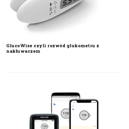
GlucoWise czyli rozwód glukometru z
nakłuwaczem