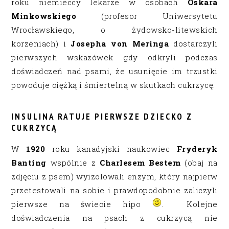
roku niemieccy lekarze w osobach
Oskara
Minkowskiego
(profesor Uniwersytetu
Wrocławskiego, o żydowsko-litewskich
korzeniach) i
Josepha von Meringa
dostarczyli
pierwszych wskazówek gdy odkryli podczas
doświadczeń nad psami, że usunięcie im trzustki
powoduje ciężką i śmiertelną w skutkach cukrzycę.
INSULINA RATUJE PIERWSZE DZIECKO Z
CUKRZYCĄ
W
1920
roku kanadyjski naukowiec
Fryderyk
Banting
wspólnie z
Charlesem Bestem
(obaj na
zdjęciu z psem) wyizolowali enzym, który najpierw
przetestowali na sobie i prawdopodobnie zaliczyli
pierwsze na świecie hipo
. Kolejne
doświadczenia na psach z cukrzycą nie