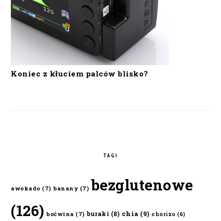
Koniec z kłuciem palców blisko?
TAGI
bezglutenowe
awokado
(7)
banany
(7)
(126)
chia
(9)
buraki
(8)
boćwina
(7)
chorizo
(6)