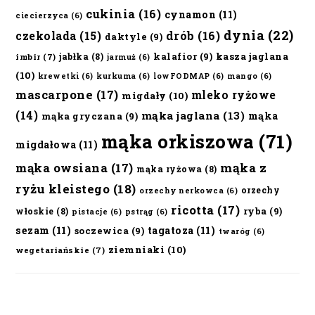
cukinia
(16)
cynamon
(11)
ciecierzyca
(6)
dynia
(22)
czekolada
(15)
drób
(16)
daktyle
(9)
kalafior
(9)
kasza jaglana
jabłka
(8)
imbir
(7)
jarmuż
(6)
(10)
krewetki
(6)
kurkuma
(6)
lowFODMAP
(6)
mango
(6)
mascarpone
(17)
mleko ryżowe
migdały
(10)
(14)
mąka jaglana
(13)
mąka
mąka gryczana
(9)
mąka orkiszowa
(71)
migdałowa
(11)
mąka owsiana
(17)
mąka z
mąka ryżowa
(8)
ryżu kleistego
(18)
orzechy
orzechy nerkowca
(6)
ricotta
(17)
ryba
(9)
włoskie
(8)
pistacje
(6)
pstrąg
(6)
sezam
(11)
tagatoza
(11)
soczewica
(9)
twaróg
(6)
ziemniaki
(10)
wegetariańskie
(7)