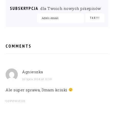
SUBSKRYPCJA
dla Twoich nowych przepisów
READER
INTERACTIONS
COMMENTS
Agnieszka
20 lipca 2014 at 11:10
Ale super sprawa, 3mam kciuki
ODPOWIEDZ