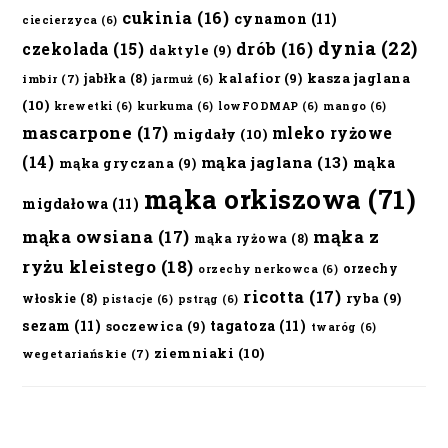
cukinia
(16)
cynamon
(11)
ciecierzyca
(6)
dynia
(22)
czekolada
(15)
drób
(16)
daktyle
(9)
kalafior
(9)
kasza jaglana
jabłka
(8)
imbir
(7)
jarmuż
(6)
(10)
krewetki
(6)
kurkuma
(6)
lowFODMAP
(6)
mango
(6)
mascarpone
(17)
mleko ryżowe
migdały
(10)
(14)
mąka jaglana
(13)
mąka
mąka gryczana
(9)
mąka orkiszowa
(71)
migdałowa
(11)
mąka owsiana
(17)
mąka z
mąka ryżowa
(8)
ryżu kleistego
(18)
orzechy
orzechy nerkowca
(6)
ricotta
(17)
ryba
(9)
włoskie
(8)
pistacje
(6)
pstrąg
(6)
sezam
(11)
tagatoza
(11)
soczewica
(9)
twaróg
(6)
ziemniaki
(10)
wegetariańskie
(7)