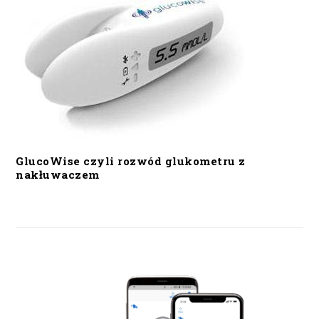
GlucoWise czyli rozwód glukometru z
nakłuwaczem