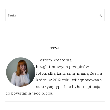
PRIMARY
SIDEBAR
Szukaj
WITAJ
Jestem kreatorką
bezglutenowych przepisów,
fotografką kulinarną, mamą Zuzi, u
której w 2012 roku zdiagnozowano
cukrzycę typu 1 co było inspiracją
do powstania tego bloga.