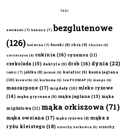
TAGI
bezglutenowe
awokado
(7)
banany
(7)
(126)
chia
(9)
buraki
(8)
boćwina
(7)
chorizo
(6)
cukinia
(16)
cynamon
(11)
ciecierzyca
(6)
dynia
(22)
czekolada
(15)
drób
(16)
daktyle
(9)
kalafior
(9)
kasza jaglana
jabłka
(8)
imbir
(7)
jarmuż
(6)
(10)
krewetki
(6)
kurkuma
(6)
lowFODMAP
(6)
mango
(6)
mascarpone
(17)
mleko ryżowe
migdały
(10)
(14)
mąka jaglana
(13)
mąka
mąka gryczana
(9)
mąka orkiszowa
(71)
migdałowa
(11)
mąka owsiana
(17)
mąka z
mąka ryżowa
(8)
ryżu kleistego
(18)
orzechy
orzechy nerkowca
(6)