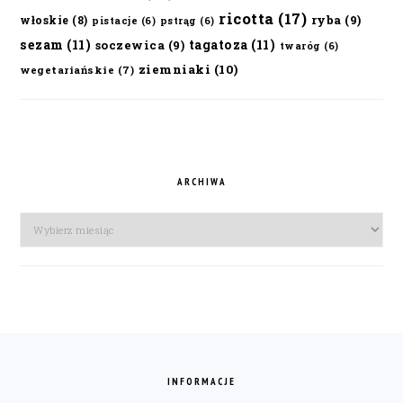
ricotta
(17)
ryba
(9)
włoskie
(8)
pistacje
(6)
pstrąg
(6)
sezam
(11)
tagatoza
(11)
soczewica
(9)
twaróg
(6)
ziemniaki
(10)
wegetariańskie
(7)
ARCHIWA
Archiwa
FOOTER
INFORMACJE