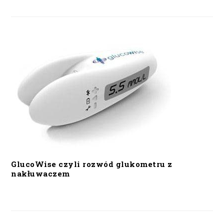
GlucoWise czyli rozwód glukometru z
nakłuwaczem