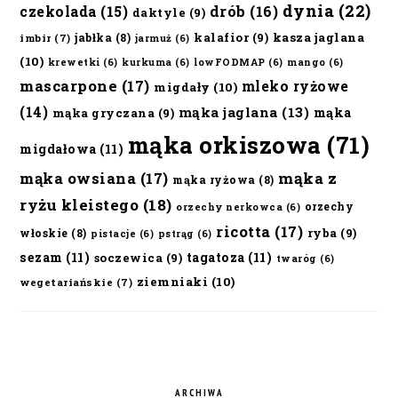
dynia
(22)
czekolada
(15)
drób
(16)
daktyle
(9)
kalafior
(9)
kasza jaglana
jabłka
(8)
imbir
(7)
jarmuż
(6)
(10)
krewetki
(6)
kurkuma
(6)
lowFODMAP
(6)
mango
(6)
mascarpone
(17)
mleko ryżowe
migdały
(10)
(14)
mąka jaglana
(13)
mąka
mąka gryczana
(9)
mąka orkiszowa
(71)
migdałowa
(11)
mąka owsiana
(17)
mąka z
mąka ryżowa
(8)
ryżu kleistego
(18)
orzechy
orzechy nerkowca
(6)
ricotta
(17)
ryba
(9)
włoskie
(8)
pistacje
(6)
pstrąg
(6)
sezam
(11)
tagatoza
(11)
soczewica
(9)
twaróg
(6)
ziemniaki
(10)
wegetariańskie
(7)
ARCHIWA