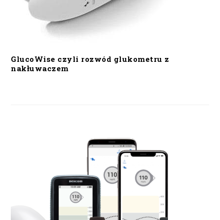
GlucoWise czyli rozwód glukometru z
nakłuwaczem