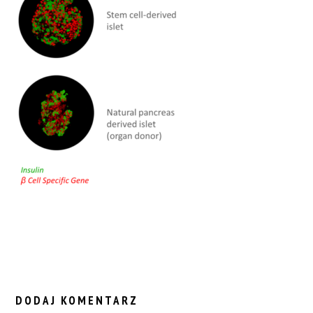
READER
INTERACTIONS
DODAJ KOMENTARZ