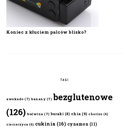
Koniec z kłuciem palców blisko?
TAGI
bezglutenowe
awokado
(7)
banany
(7)
(126)
chia
(9)
buraki
(8)
boćwina
(7)
chorizo
(6)
cukinia
(16)
cynamon
(11)
ciecierzyca
(6)