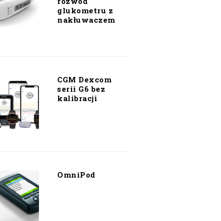
rozwód
glukometru z
nakłuwaczem
CGM Dexcom
serii G6 bez
kalibracji
OmniPod