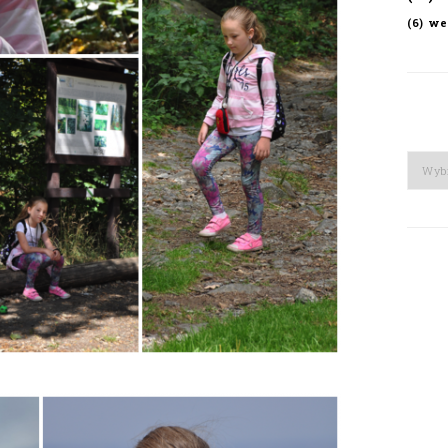
we
(6)
Arch