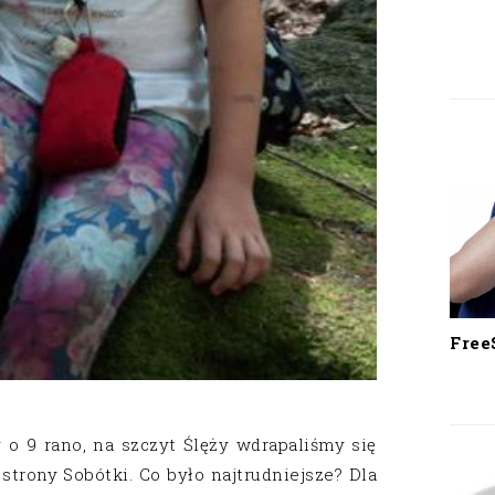
Free
 o 9 rano, na szczyt Ślęży wdrapaliśmy się
 strony Sobótki. Co było najtrudniejsze? Dla