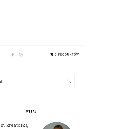
NAV
0 PRODUKTÓW
SOCIAL
MENU
MARY
kaj
EBAR
WITAJ
em kreatorką