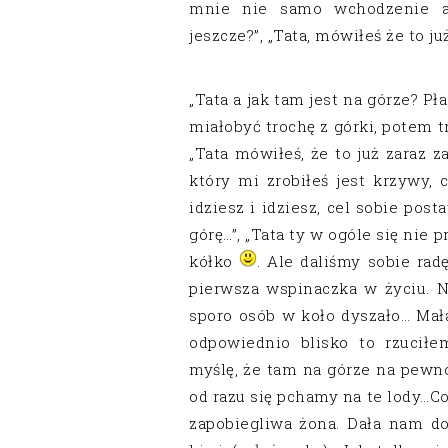
mnie nie samo wchodzenie ale
jeszcze?”, „Tata, mówiłeś że to j
„Tata a jak tam jest na górze? Pła
miałobyć trochę z górki, potem tro
„Tata mówiłeś, że to już zaraz za 
który mi zrobiłeś jest krzywy, c
idziesz i idziesz, cel sobie post
górę…”, „Tata ty w ogóle się nie p
kółko
. Ale daliśmy sobie radę
pierwsza wspinaczka w życiu. N
sporo osób w koło dyszało… Mała
odpowiednio blisko to rzuciłe
myślę, że tam na górze na pewno
od razu się pchamy na te lody…Co
zapobiegliwa żona. Dała nam do