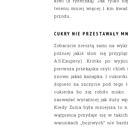
kiwi (z łyżeczką). Jak tylko s
terenu mniej więcej 1 km kwadr
przodu…
CUKRY NIE PRZESTAWAŁY MN
Zobaczcie zresztą sami na wykre
później jakiś słoń się przyplą
A.S.Exupery). Krótko po wyjś
pierwsza przekąska czyli chleb 
znowu jakaś kanapka. I cukierki
dopiero na szczycie pod tego 
cukierka bo się robiło nisko.
zauważać wyraźniej jak duży wp
Kiedy Zuzia była mniejsza to n
wątpienia przydaje się w taki
warunkach „bojowych” nie bardz