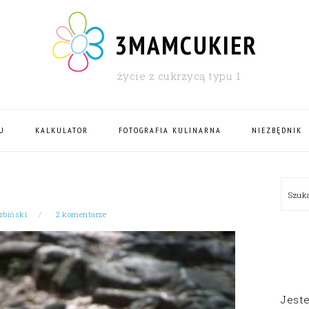
3MAMCUKIER
życie z cukrzycą typu 1
U
KALKULATOR
FOTOGRAFIA KULINARNA
NIEZBĘDNIK
PRI
Szu
SID
rbiński
2 komentarze
Jest