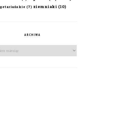
ziemniaki
(10)
getariańskie
(7)
ARCHIWA
iwa