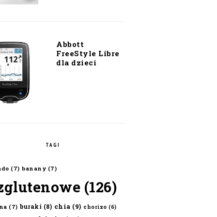
Abbott
FreeStyle Libre
dla dzieci
TAGI
ado
(7)
banany
(7)
zglutenowe
(126)
chia
(9)
buraki
(8)
na
(7)
chorizo
(6)