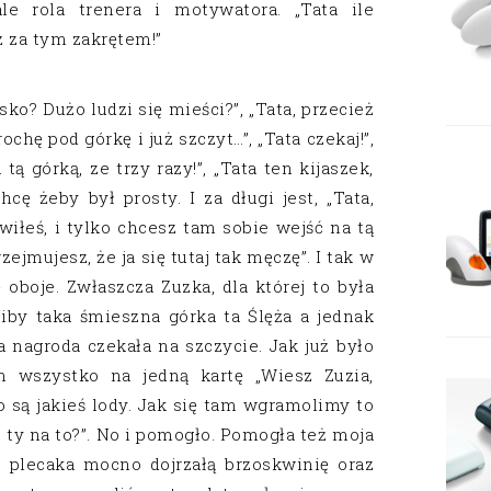
 rola trenera i motywatora. „Tata ile
uż za tym zakrętem!”
sko? Dużo ludzi się mieści?”, „Tata, przecież
chę pod górkę i już szczyt…”, „Tata czekaj!”,
tą górką, ze trzy razy!”, „Tata ten kijaszek,
hcę żeby był prosty. I za długi jest, „Tata,
awiłeś, i tylko chcesz tam sobie wejść na tą
rzejmujesz, że ja się tutaj tak męczę”. I tak w
 oboje. Zwłaszcza Zuzka, dla której to była
iby taka śmieszna górka ta Ślęża a jednak
 nagroda czekała na szczycie. Jak już było
m wszystko na jedną kartę „Wiesz Zuzia,
 są jakieś lody. Jak się tam wgramolimy to
 ty na to?”. No i pomogło. Pomogła też moja
 plecaka mocno dojrzałą brzoskwinię oraz