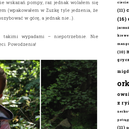
ie wskazań pompy, raz jednak wolałem się
cieci
em (wpakowałem w Zuzkę tyle jedzenia, że
(11)
szybować w górę, a jednak nie…).
(16)
jarmu
 takimi wypadami – niepotrzebnie. Nie
krewe
eci. Powodzenia!
mang
(10)
gryc
migd
or
ows
z ry
nerko
pstrąg
(11)
s