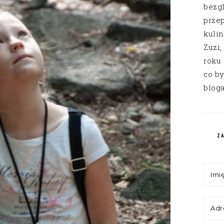
bezg
przep
kuli
Zuzi,
roku
co by
bloga
Z