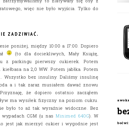
ię zatrzymywaliśmy to zlatywały się osy z
atowego, więc nie było wyjścia. Tylko do
IE ZADZIWIAĆ.
sie poniżej, między 10:00 a 17:00. Dopiero
tał
(to dla dociekliwych, Mały Książę,
ciu z parkingu pierwszy cukierek. Potem
i kiełbasa na 2,0 WW. Potem jabłka. Potem
… Wszystko bez insuliny. Daliśmy insulinę
loda a i tak zaraz musiałem dawać znowu
 Przyznaję, że dopiero ostatnio zacząłem
ływ ma wysiłek fizyczny na poziom cukru.
awok
ie było to aż tak wyraźnie widoczne. Bez
be
ch wypadach CGM (u nas
Minimed 640G
). W
o jest jak mierzyć cukier i wygodnie jest
boćwi