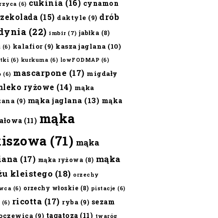
cukinia
(16)
cynamon
erzyca
(6)
czekolada
(15)
drób
daktyle
(9)
dynia
(22)
jabłka
(8)
imbir
(7)
kalafior
(9)
kasza jaglana
(10)
ż
(6)
tki
(6)
kurkuma
(6)
lowFODMAP
(6)
mascarpone
(17)
migdały
o
(6)
mleko ryżowe
(14)
mąka
mąka jaglana
(13)
mąka
zana
(9)
mąka
ałowa
(11)
kiszowa
(71)
mąka
iana
(17)
mąka
mąka ryżowa
(8)
żu kleistego
(18)
orzechy
orzechy włoskie
(8)
wca
(6)
pistacje
(6)
ricotta
(17)
sezam
ryba
(9)
(6)
tagatoza
(11)
oczewica
(9)
twaróg