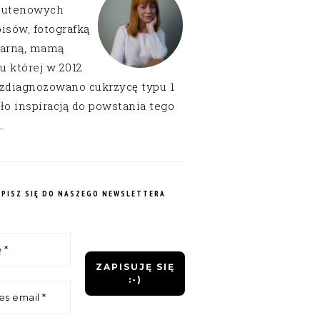
lutenowych
isów, fotografką
narną, mamą
 u której w 2012
 zdiagnozowano cukrzycę typu 1
ło inspiracją do powstania tego
.
APISZ SIĘ DO NASZEGO NEWSLETTERA