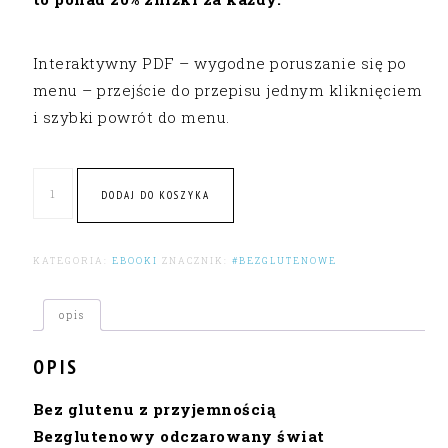
Interaktywny PDF – wygodne poruszanie się po
menu – przejście do przepisu jednym kliknięciem
i szybki powrót do menu.
ilość
DODAJ DO KOSZYKA
Komplet
2
e-
KATEGORIA:
EBOOKI
ZNACZNIK:
#BEZGLUTENOWE
booków
z
opis
bezglutenowymi
OPIS
przepisami
Bez glutenu z przyjemnością
Bezglutenowy odczarowany świat