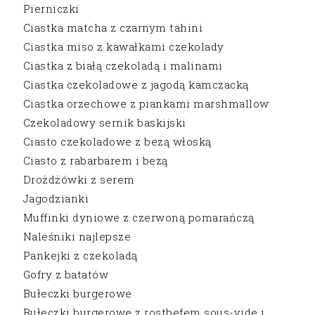
Pierniczki
Ciastka matcha z czarnym tahini
Ciastka miso z kawałkami czekolady
Ciastka z białą czekoladą i malinami
Ciastka czekoladowe z jagodą kamczacką
Ciastka orzechowe z piankami marshmallow
Czekoladowy sernik baskijski
Ciasto czekoladowe z bezą włoską
Ciasto z rabarbarem i bezą
Drożdżówki z serem
Jagodzianki
Muffinki dyniowe z czerwoną pomarańczą
Naleśniki najlepsze
Pankejki z czekoladą
Gofry z batatów
Bułeczki burgerowe
Bułeczki burgerowe z rostbefem sous-vide i