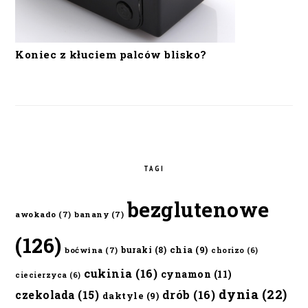
Koniec z kłuciem palców blisko?
TAGI
bezglutenowe
awokado
(7)
banany
(7)
(126)
chia
(9)
buraki
(8)
boćwina
(7)
chorizo
(6)
cukinia
(16)
cynamon
(11)
ciecierzyca
(6)
dynia
(22)
czekolada
(15)
drób
(16)
daktyle
(9)