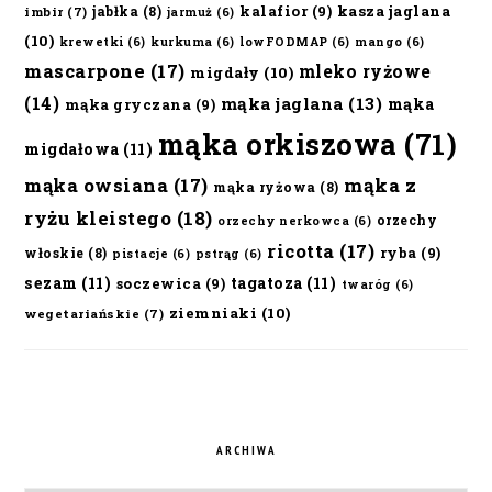
kalafior
(9)
kasza jaglana
jabłka
(8)
imbir
(7)
jarmuż
(6)
(10)
krewetki
(6)
kurkuma
(6)
lowFODMAP
(6)
mango
(6)
mascarpone
(17)
mleko ryżowe
migdały
(10)
(14)
mąka jaglana
(13)
mąka
mąka gryczana
(9)
mąka orkiszowa
(71)
migdałowa
(11)
mąka owsiana
(17)
mąka z
mąka ryżowa
(8)
ryżu kleistego
(18)
orzechy
orzechy nerkowca
(6)
ricotta
(17)
ryba
(9)
włoskie
(8)
pistacje
(6)
pstrąg
(6)
sezam
(11)
tagatoza
(11)
soczewica
(9)
twaróg
(6)
ziemniaki
(10)
wegetariańskie
(7)
ARCHIWA