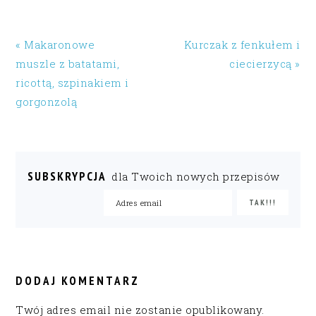
« Makaronowe
Kurczak z fenkułem i
muszle z batatami,
ciecierzycą »
ricottą, szpinakiem i
gorgonzolą
SUBSKRYPCJA
dla Twoich nowych przepisów
READER
INTERACTIONS
DODAJ KOMENTARZ
Twój adres email nie zostanie opublikowany.