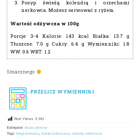
Posyp świeżą kolendrą i orzechami
nerkowca. Możesz serwować z ryżem.
Wartość odżywcza w 100g
Porcje:
3-4
Kalorie:
143 kcal
Białka:
13.7 g
Tłuszcze:
7.0 g
Cukry:
6.4 g
Wymienniki:
1.8
WW:
0.6
WBT:
1.2
Smacznego
PRZELICZ WYMIENNIKI
Post Views:
3 361
Kategorie:
dania główne
Tagi:
bezglutenowe
,
mleko kokosowe
,
orzechy nerkowca