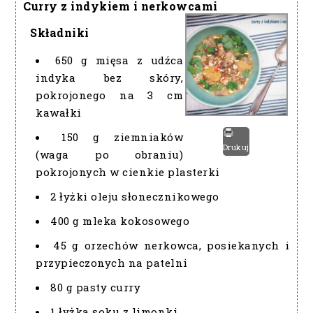
Curry z indykiem i nerkowcami
Składniki
650 g mięsa z udźca
indyka bez skóry,
pokrojonego na 3 cm
kawałki
150 g ziemniaków
Drukuj
(waga po obraniu)
pokrojonych w cienkie plasterki
2 łyżki oleju słonecznikowego
400 g mleka kokosowego
45 g orzechów nerkowca, posiekanych i
przypieczonych na patelni
80 g pasty curry
1 łyżka soku z limonki