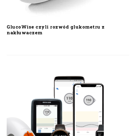
GlucoWise czyli rozwód glukometru z
nakłuwaczem