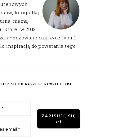
lutenowych
isów, fotografką
narną, mamą
 u której w 2012
 zdiagnozowano cukrzycę typu 1
ło inspiracją do powstania tego
.
APISZ SIĘ DO NASZEGO NEWSLETTERA