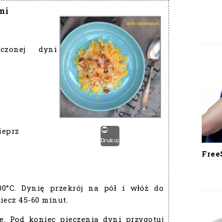
mi
zonej dyni
ieprz
Drukuj
Free
00°C. Dynię przekrój na pół i włóż do
iecz 45-60 minut.
e. Pod koniec pieczenia dyni przygotuj