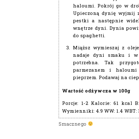
haloumi. Pokrój go w dro
Upieczoną dynię wyjmij 
pestki a następnie wide
wnętrze dyni. Dynia pow
do spaghetti.
Miąższ wymieszaj z olej
nadaje dyni smaku i w
potrzebna. Tak przygo
parmezanem i haloumi 
pieprzem. Podawaj na ciep
Wartość odżywcza w 100g
Porcje:
1-2
Kalorie:
61 kcal
Bi
Wymienniki:
4.9
WW:
1.4
WBT:
Smacznego