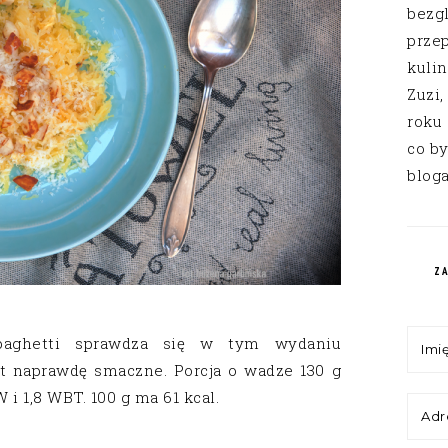
bezg
przep
kuli
Zuzi,
roku
co by
bloga
Z
paghetti sprawdza się w tym wydaniu
st naprawdę smaczne. Porcja o wadze 130 g
i 1,8 WBT. 100 g ma 61 kcal.