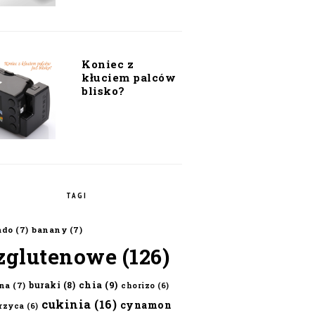
Koniec z
kłuciem palców
blisko?
TAGI
ado
(7)
banany
(7)
zglutenowe
(126)
chia
(9)
buraki
(8)
na
(7)
chorizo
(6)
cukinia
(16)
cynamon
erzyca
(6)