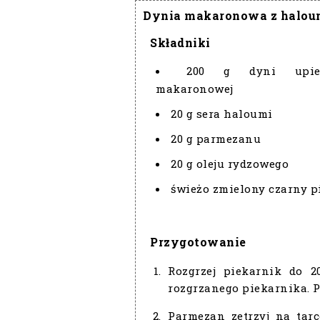
Dynia makaronowa z halou
Składniki
200 g dyni upiec
makaronowej
20 g sera haloumi
20 g parmezanu
20 g oleju rydzowego
świeżo zmielony czarny p
Przygotowanie
Rozgrzej piekarnik do 2
rozgrzanego piekarnika. P
Parmezan zetrzyj na tarc