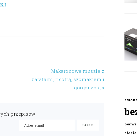
KI
Makaronowe muszle z
batatami, ricottą, szpinakiem i
gorgonzolą »
awok
be
wych przepisów
boćwi
cieci