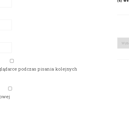
we
(6)
Arch
glądarce podczas pisania kolejnych
gowej