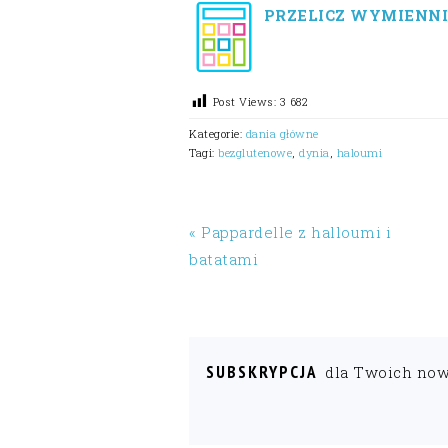
PRZELICZ WYMIENNI
Post Views:
3 682
Kategorie:
dania główne
Tagi:
bezglutenowe
,
dynia
,
haloumi
« Pappardelle z halloumi i
batatami
SUBSKRYPCJA
dla Twoich no