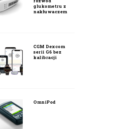
rozwód
glukometru z
nakłuwaczem
CGM Dexcom
serii G6 bez
kalibracji
OmniPod