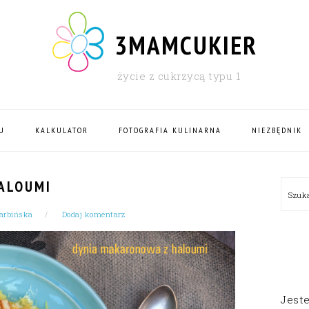
3MAMCUKIER
życie z cukrzycą typu 1
U
KALKULATOR
FOTOGRAFIA KULINARNA
NIEZBĘDNIK
PRI
ALOUMI
Szu
SID
arbińska
Dodaj komentarz
Jest