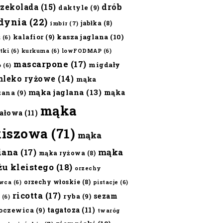
czekolada
(15)
drób
daktyle
(9)
dynia
(22)
jabłka
(8)
imbir
(7)
kalafior
(9)
kasza jaglana
(10)
ż
(6)
tki
(6)
kurkuma
(6)
lowFODMAP
(6)
mascarpone
(17)
migdały
o
(6)
mleko ryżowe
(14)
mąka
mąka jaglana
(13)
mąka
zana
(9)
mąka
ałowa
(11)
kiszowa
(71)
mąka
iana
(17)
mąka
mąka ryżowa
(8)
żu kleistego
(18)
orzechy
orzechy włoskie
(8)
wca
(6)
pistacje
(6)
ricotta
(17)
sezam
ryba
(9)
(6)
tagatoza
(11)
oczewica
(9)
twaróg