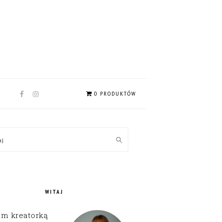
NAV
0 PRODUKTÓW
SOCIAL
MENU
MARY
kaj
EBAR
WITAJ
em kreatorką