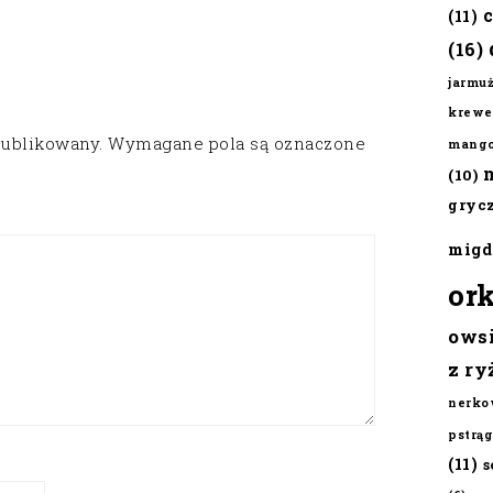
(11)
(16)
jarmu
krewe
publikowany.
Wymagane pola są oznaczone
mang
(10)
gryc
migd
or
ows
z ry
nerko
pstrąg
(11)
s