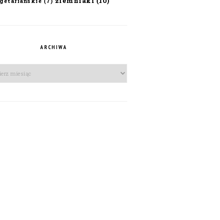
ziemniaki
(10)
getariańskie
(7)
ARCHIWA
iwa