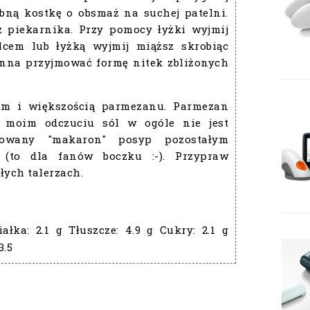
bną kostkę o obsmaż na suchej patelni.
z piekarnika. Przy pomocy łyżki wyjmij
lcem lub łyżką wyjmij miąższ skrobiąc
inna przyjmować formę nitek zbliżonych
em i większością parmezanu. Parmezan
 moim odczuciu sól w ogóle nie jest
towany "makaron" posyp pozostałym
(to dla fanów boczku :-). Przypraw
łych talerzach.
ałka:
2.1 g
Tłuszcze:
4.9 g
Cukry:
2.1 g
3.5