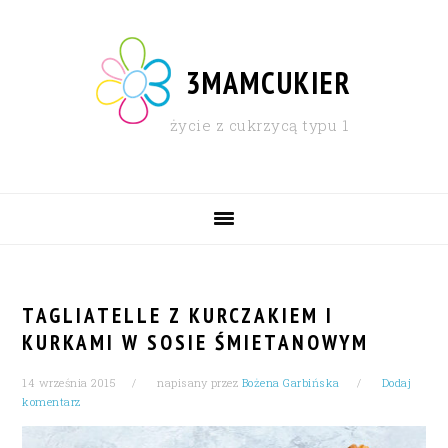
Skip
Skip
Skip
Skip
to
to
to
to
primary
content
primary
footer
3MAMCUKIER
navigation
sidebar
życie z cukrzycą typu 1
MAIN
NAVIGATION
TAGLIATELLE Z KURCZAKIEM I
KURKAMI W SOSIE ŚMIETANOWYM
14 września 2015
napisany przez
Bożena Garbińska
Dodaj
komentarz