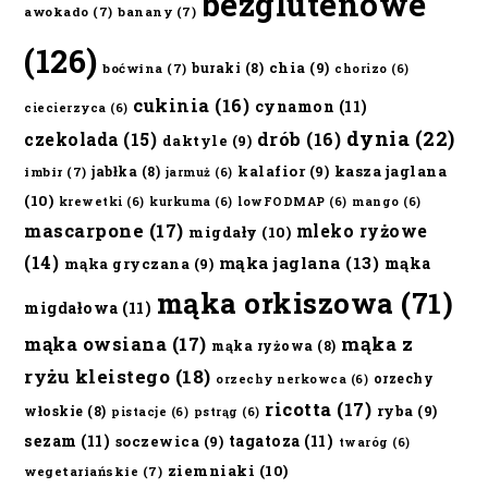
bezglutenowe
awokado
(7)
banany
(7)
(126)
chia
(9)
buraki
(8)
boćwina
(7)
chorizo
(6)
cukinia
(16)
cynamon
(11)
ciecierzyca
(6)
dynia
(22)
czekolada
(15)
drób
(16)
daktyle
(9)
kalafior
(9)
kasza jaglana
jabłka
(8)
imbir
(7)
jarmuż
(6)
(10)
krewetki
(6)
kurkuma
(6)
lowFODMAP
(6)
mango
(6)
mascarpone
(17)
mleko ryżowe
migdały
(10)
(14)
mąka jaglana
(13)
mąka
mąka gryczana
(9)
mąka orkiszowa
(71)
migdałowa
(11)
mąka owsiana
(17)
mąka z
mąka ryżowa
(8)
ryżu kleistego
(18)
orzechy
orzechy nerkowca
(6)
ricotta
(17)
ryba
(9)
włoskie
(8)
pistacje
(6)
pstrąg
(6)
sezam
(11)
tagatoza
(11)
soczewica
(9)
twaróg
(6)
ziemniaki
(10)
wegetariańskie
(7)