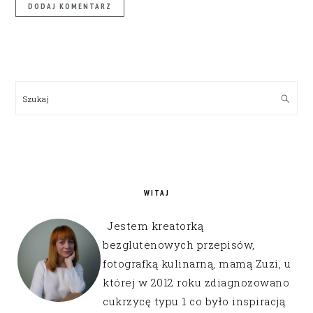
PRIMARY
SIDEBAR
Szukaj
WITAJ
Jestem kreatorką
bezglutenowych przepisów,
fotografką kulinarną, mamą Zuzi, u
której w 2012 roku zdiagnozowano
cukrzycę typu 1 co było inspiracją