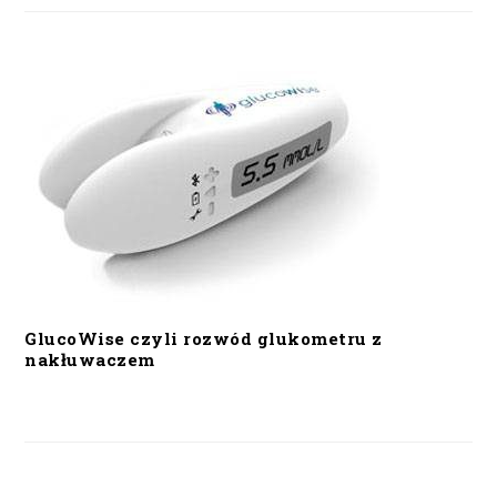
GlucoWise czyli rozwód glukometru z
nakłuwaczem