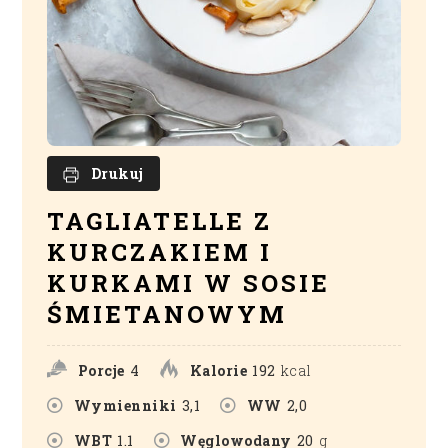
Drukuj
TAGLIATELLE Z
KURCZAKIEM I
KURKAMI W SOSIE
ŚMIETANOWYM
Porcje
4
Kalorie
192
kcal
Wymienniki
3,1
WW
2,0
WBT
1.1
Węglowodany
20
g