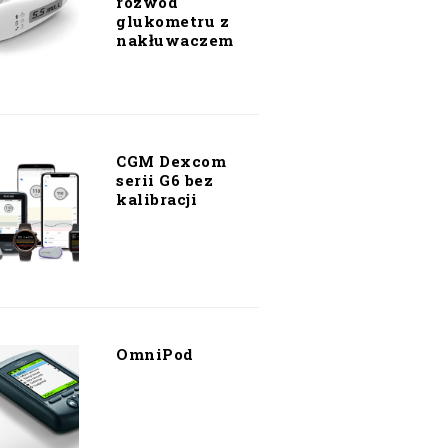
rozwód
glukometru z
nakłuwaczem
CGM Dexcom
serii G6 bez
kalibracji
OmniPod