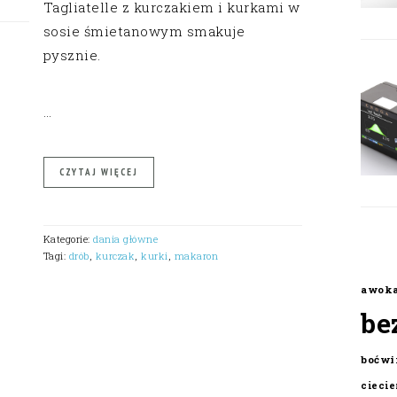
Tagliatelle z kurczakiem i kurkami w
sosie śmietanowym smakuje
pysznie.
…
CZYTAJ WIĘCEJ
Kategorie:
dania główne
Tagi:
drób
,
kurczak
,
kurki
,
makaron
awok
be
boćwi
cieci