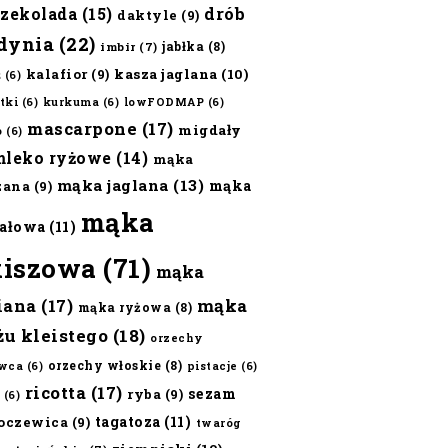
czekolada
(15)
drób
daktyle
(9)
dynia
(22)
jabłka
(8)
imbir
(7)
kalafior
(9)
kasza jaglana
(10)
ż
(6)
tki
(6)
kurkuma
(6)
lowFODMAP
(6)
mascarpone
(17)
migdały
o
(6)
mleko ryżowe
(14)
mąka
mąka jaglana
(13)
mąka
zana
(9)
mąka
ałowa
(11)
kiszowa
(71)
mąka
iana
(17)
mąka
mąka ryżowa
(8)
żu kleistego
(18)
orzechy
orzechy włoskie
(8)
wca
(6)
pistacje
(6)
ricotta
(17)
sezam
ryba
(9)
(6)
tagatoza
(11)
oczewica
(9)
twaróg