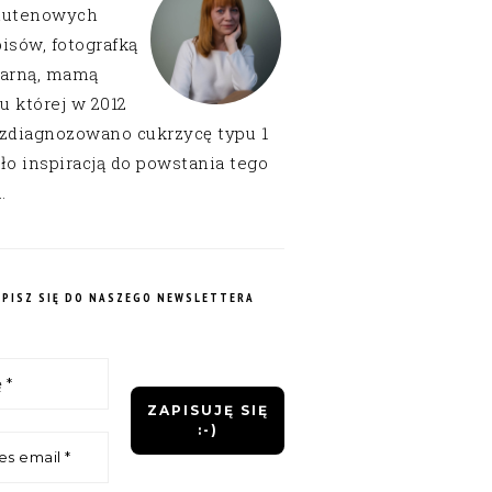
lutenowych
isów, fotografką
narną, mamą
 u której w 2012
 zdiagnozowano cukrzycę typu 1
ło inspiracją do powstania tego
.
APISZ SIĘ DO NASZEGO NEWSLETTERA