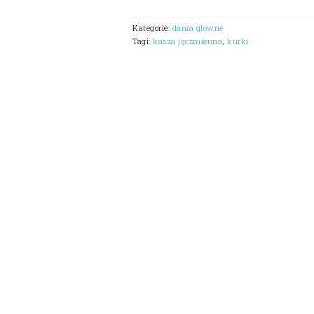
Kategorie:
dania główne
Tagi:
kasza jęczmienna
,
kurki