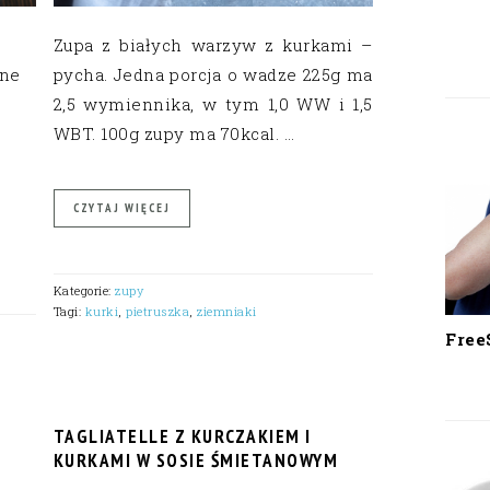
Zupa z białych warzyw z kurkami –
nne
pycha. Jedna porcja o wadze 225g ma
2,5 wymiennika, w tym 1,0 WW i 1,5
WBT. 100g zupy ma 70kcal. …
CZYTAJ WIĘCEJ
Kategorie:
zupy
Tagi:
kurki
,
pietruszka
,
ziemniaki
Free
TAGLIATELLE Z KURCZAKIEM I
KURKAMI W SOSIE ŚMIETANOWYM