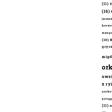
(11)
(16)
jarmu
krewe
mang
(10)
gryc
migd
or
ows
z ry
nerko
pstrąg
(11)
s