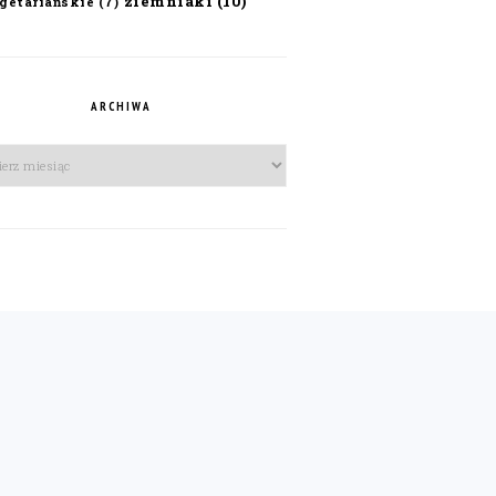
ziemniaki
(10)
getariańskie
(7)
ARCHIWA
iwa