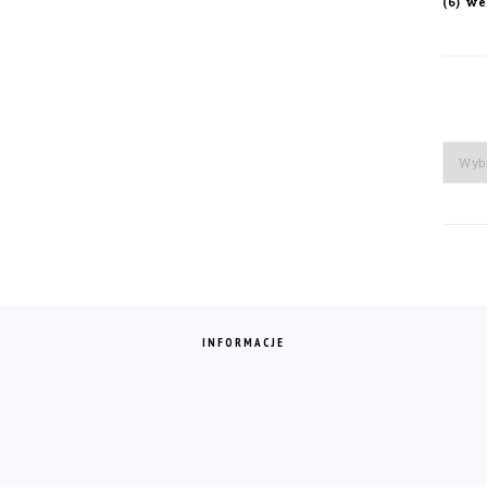
we
(6)
Arch
INFORMACJE