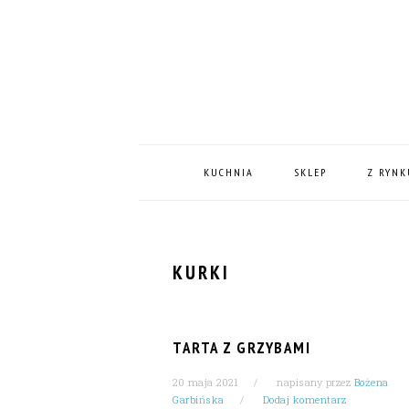
Skip
Skip
Skip
Skip
to
to
to
to
primary
content
primary
footer
navigation
sidebar
MAIN
NAVIGATION
KUCHNIA
SKLEP
Z RYNK
KURKI
TARTA Z GRZYBAMI
20 maja 2021
napisany przez
Bożena
Garbińska
Dodaj komentarz