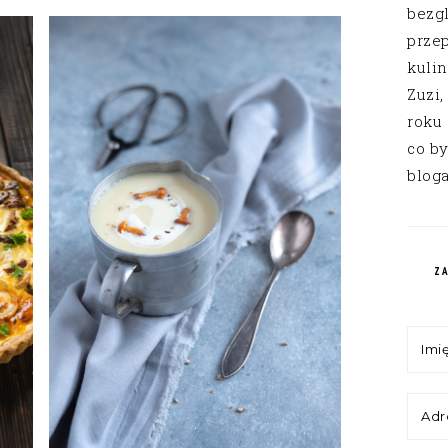
bezg
przep
kuli
Zuzi,
roku
co by
bloga
Z