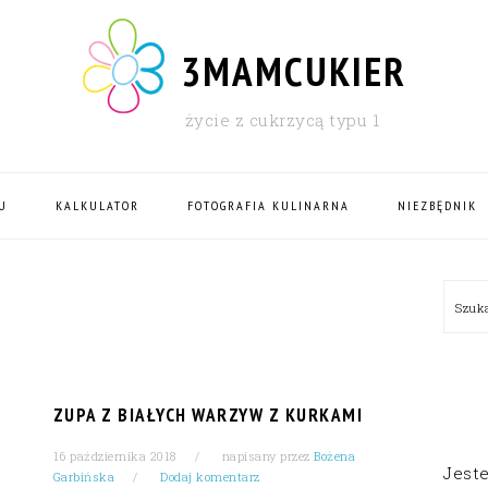
3MAMCUKIER
życie z cukrzycą typu 1
U
KALKULATOR
FOTOGRAFIA KULINARNA
NIEZBĘDNIK
PRI
Szu
SID
ZUPA Z BIAŁYCH WARZYW Z KURKAMI
16 października 2018
napisany przez
Bożena
Jest
Garbińska
Dodaj komentarz