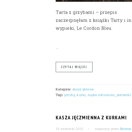
Tarta z grzybami – przepis
zaczerpnęłam z książki Tarty i i
wypieki, Le Cordon Bleu.
…
CZYTAJ WIĘCEJ
Kategorie:
dania główne
Tagi:
grzyby
,
kurki
,
mąka orkiszowa
,
pieczarki
KASZA JĘCZMIENNA Z KURKAMI
19 września 2015
napisany przez
Bożena