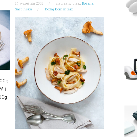
14 września 2015
napisany przez
Bożena
Garbińska
Dodaj komentarz
100g
W i
00g