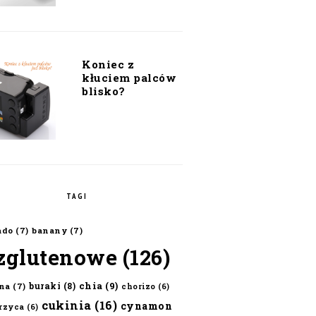
Koniec z
kłuciem palców
blisko?
TAGI
ado
(7)
banany
(7)
zglutenowe
(126)
chia
(9)
buraki
(8)
na
(7)
chorizo
(6)
cukinia
(16)
cynamon
erzyca
(6)