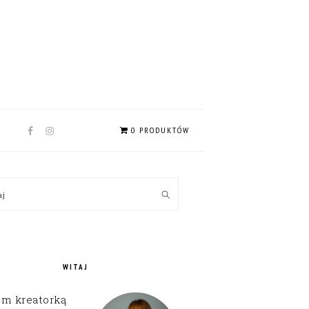
NAV
0 PRODUKTÓW
SOCIAL
MENU
MARY
kaj
EBAR
WITAJ
em kreatorką