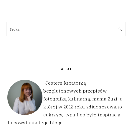
PRIMARY
SIDEBAR
Szukaj
WITAJ
Jestem kreatorką
bezglutenowych przepisów,
fotografką kulinarną, mamą Zuzi, u
której w 2012 roku zdiagnozowano
cukrzycę typu 1 co było inspiracją
do powstania tego bloga.