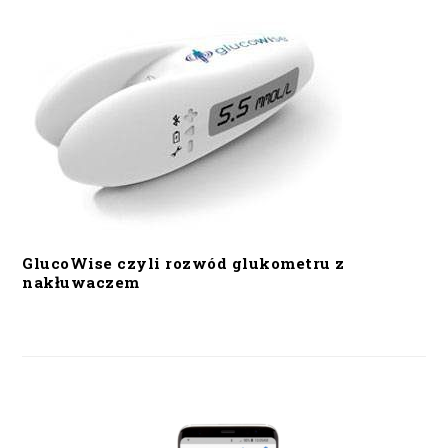
GlucoWise czyli rozwód glukometru z
nakłuwaczem