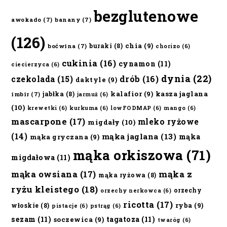
bezglutenowe
awokado
(7)
banany
(7)
(126)
chia
(9)
buraki
(8)
boćwina
(7)
chorizo
(6)
cukinia
(16)
cynamon
(11)
ciecierzyca
(6)
dynia
(22)
czekolada
(15)
drób
(16)
daktyle
(9)
kalafior
(9)
kasza jaglana
jabłka
(8)
imbir
(7)
jarmuż
(6)
(10)
krewetki
(6)
kurkuma
(6)
lowFODMAP
(6)
mango
(6)
mascarpone
(17)
mleko ryżowe
migdały
(10)
(14)
mąka jaglana
(13)
mąka
mąka gryczana
(9)
mąka orkiszowa
(71)
migdałowa
(11)
mąka owsiana
(17)
mąka z
mąka ryżowa
(8)
ryżu kleistego
(18)
orzechy
orzechy nerkowca
(6)
ricotta
(17)
ryba
(9)
włoskie
(8)
pistacje
(6)
pstrąg
(6)
sezam
(11)
tagatoza
(11)
soczewica
(9)
twaróg
(6)