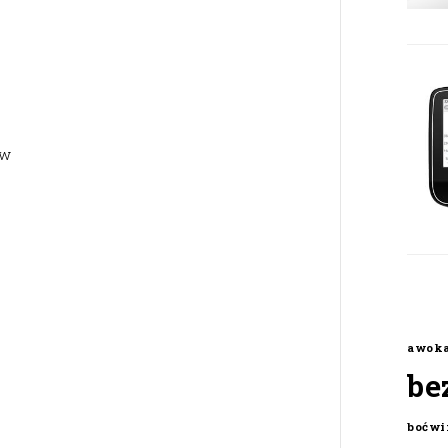
ów
o
awok
be
boćwi