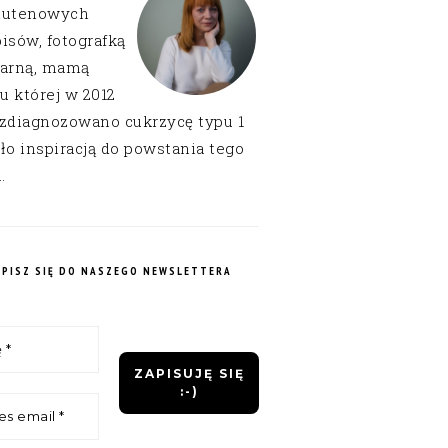
lutenowych
isów, fotografką
narną, mamą
 u której w 2012
 zdiagnozowano cukrzycę typu 1
ło inspiracją do powstania tego
.
APISZ SIĘ DO NASZEGO NEWSLETTERA