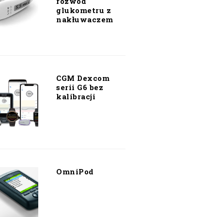
rozwód
glukometru z
nakłuwaczem
CGM Dexcom
serii G6 bez
kalibracji
OmniPod