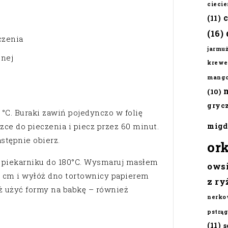
cieci
(11)
(16)
czenia
jarmu
onej
krewe
mang
(10)
gryc
 °C. Buraki zawiń pojedynczo w folię
zce do pieczenia i piecz przez 60 minut.
migd
astępnie obierz.
or
 piekarniku do 180°C. Wysmaruj masłem
ows
0 cm i wyłóż dno tortownicy papierem
z ry
ż użyć formy na babkę – również
nerko
pstrąg
(11)
s