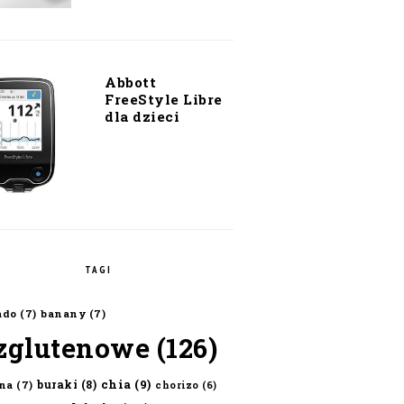
Abbott
FreeStyle Libre
dla dzieci
TAGI
ado
(7)
banany
(7)
zglutenowe
(126)
chia
(9)
buraki
(8)
na
(7)
chorizo
(6)