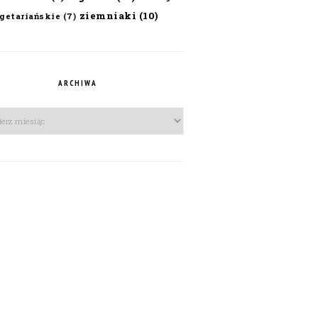
ziemniaki
(10)
getariańskie
(7)
ARCHIWA
iwa