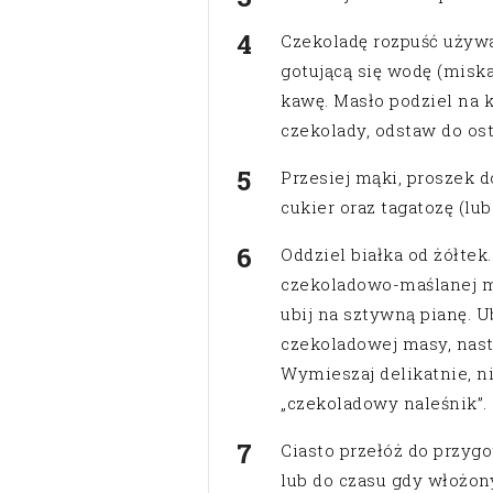
Czekoladę rozpuść używa
gotującą się wodę (misk
kawę. Masło podziel na k
czekolady, odstaw do ost
Przesiej mąki, proszek d
cukier oraz tagatozę (lub
Oddziel białka od żółtek
czekoladowo-maślanej mi
ubij na sztywną pianę. U
czekoladowej masy, nas
Wymieszaj delikatnie, ni
„czekoladowy naleśnik”.
Ciasto przełóż do przygo
lub do czasu gdy włożon