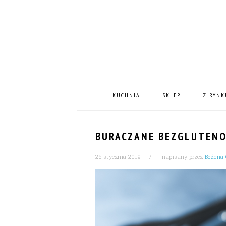
Skip
Skip
Skip
Skip
to
to
to
to
primary
content
primary
footer
navigation
sidebar
MAIN
NAVIGATION
KUCHNIA
SKLEP
Z RYNK
BURACZANE BEZGLUTEN
26 stycznia 2019
napisany przez
Bożena