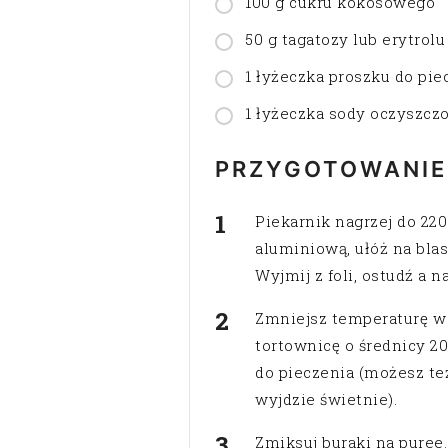
100 g cukru kokosowego
50 g tagatozy lub erytrolu
1 łyżeczka proszku do pie
1 łyżeczka sody oczyszcz
PRZYGOTOWANIE
Piekarnik nagrzej do 220
aluminiową, ułóż na blas
Wyjmij z foli, ostudź a n
Zmniejsz temperaturę w
tortownicę o średnicy 2
do pieczenia (możesz te
wyjdzie świetnie).
Zmiksuj buraki na puree.