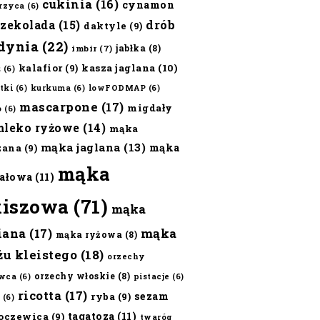
cukinia
(16)
cynamon
erzyca
(6)
czekolada
(15)
drób
daktyle
(9)
dynia
(22)
jabłka
(8)
imbir
(7)
kalafior
(9)
kasza jaglana
(10)
ż
(6)
tki
(6)
kurkuma
(6)
lowFODMAP
(6)
mascarpone
(17)
migdały
o
(6)
mleko ryżowe
(14)
mąka
mąka jaglana
(13)
mąka
zana
(9)
mąka
ałowa
(11)
kiszowa
(71)
mąka
iana
(17)
mąka
mąka ryżowa
(8)
żu kleistego
(18)
orzechy
orzechy włoskie
(8)
wca
(6)
pistacje
(6)
ricotta
(17)
sezam
ryba
(9)
(6)
tagatoza
(11)
oczewica
(9)
twaróg