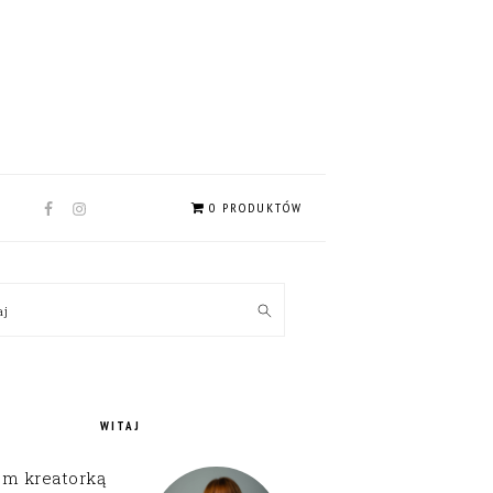
NAV
0 PRODUKTÓW
SOCIAL
MENU
MARY
kaj
EBAR
WITAJ
em kreatorką