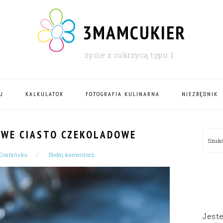
3MAMCUKIER
życie z cukrzycą typu 1
U
KALKULATOR
FOTOGRAFIA KULINARNA
NIEZBĘDNIK
PRI
OWE CIASTO CZEKOLADOWE
Szu
SID
 Garbińska
Dodaj komentarz
Jest