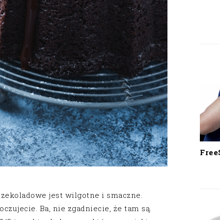
Free
zekoladowe jest wilgotne i smaczne.
zujecie. Ba, nie zgadniecie, że tam są.