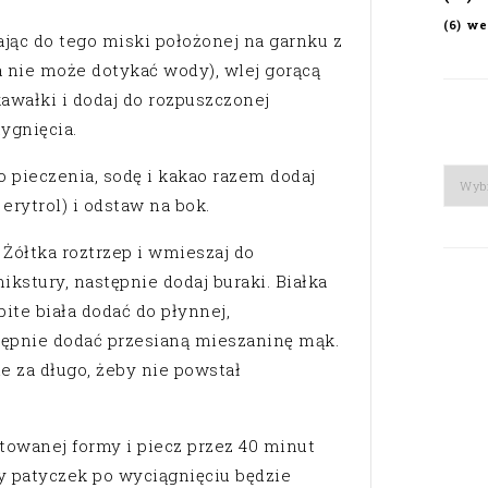
we
(6)
jąc do tego miski położonej na garnku z
a nie może dotykać wody), wlej gorącą
awałki i dodaj do rozpuszczonej
ygnięcia.
o pieczenia, sodę i kakao razem dodaj
Arch
 erytrol) i odstaw na bok.
. Żółtka roztrzep i wmieszaj do
kstury, następnie dodaj buraki. Białka
bite biała dodać do płynnej,
tępnie dodać przesianą mieszaninę mąk.
e za długo, żeby nie powstał
towanej formy i piecz przez 40 minut
y patyczek po wyciągnięciu będzie