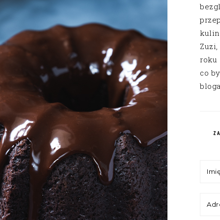
bezg
przep
kuli
Zuzi,
roku
co by
bloga
Z