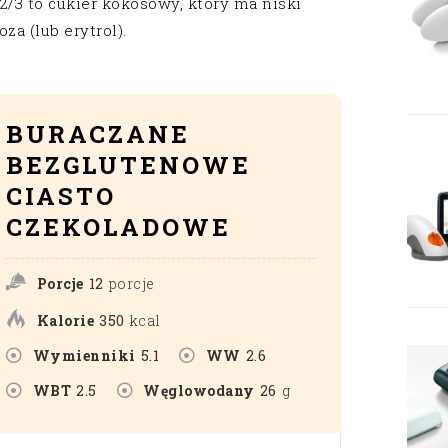
 2/3 to cukier kokosowy, który ma niski
za (lub erytrol).
BURACZANE
BEZGLUTENOWE
CIASTO
CZEKOLADOWE
Porcje
12
porcje
Kalorie
350
kcal
Wymienniki
5.1
WW
2.6
WBT
2.5
Węglowodany
26
g