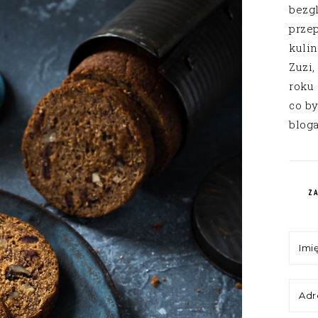
bezg
przep
kuli
Zuzi,
roku
co by
bloga
Z