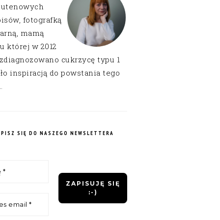
lutenowych
isów, fotografką
narną, mamą
 u której w 2012
 zdiagnozowano cukrzycę typu 1
ło inspiracją do powstania tego
.
APISZ SIĘ DO NASZEGO NEWSLETTERA