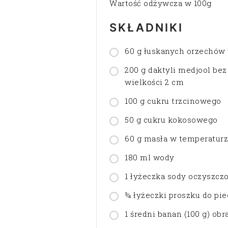
Wartość odżywcza w 100g
SKŁADNIKI
60 g łuskanych orzechów
200 g daktyli medjool bez
wielkości 2 cm
100 g cukru trzcinowego
50 g cukru kokosowego
60 g masła w temperatur
180 ml wody
1 łyżeczka sody oczyszcz
¾ łyżeczki proszku do pie
1 średni banan (100 g) obr