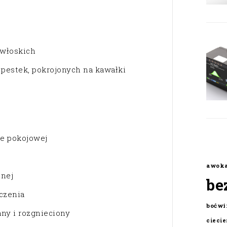
 włoskich
 pestek, pokrojonych na kawałki
ze pokojowej
awok
onej
be
czenia
boćwi
any i rozgnieciony
cieci