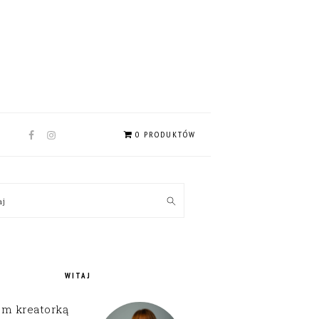
NAV
0 PRODUKTÓW
SOCIAL
MENU
MARY
kaj
EBAR
WITAJ
em kreatorką