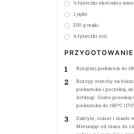
½ łyżeczki ekstraktu wan
1 jajko
200 g mąki
¼ łyżeczki soli
PRZYGOTOWANIE
Rozgrzej piekarnik do 1
Rozsyp orzechy na blaszc
piekarnika i poczekaj, a
dotknąć. Grubo posiekaj 
piekarnika do 190ºC (17
Daktyle, cukier i masło 
Mieszając od czasu do c