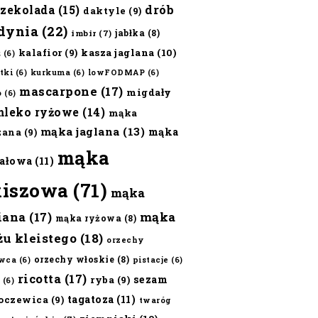
czekolada
(15)
drób
daktyle
(9)
dynia
(22)
jabłka
(8)
imbir
(7)
kalafior
(9)
kasza jaglana
(10)
ż
(6)
tki
(6)
kurkuma
(6)
lowFODMAP
(6)
mascarpone
(17)
migdały
o
(6)
mleko ryżowe
(14)
mąka
mąka jaglana
(13)
mąka
zana
(9)
mąka
ałowa
(11)
kiszowa
(71)
mąka
iana
(17)
mąka
mąka ryżowa
(8)
żu kleistego
(18)
orzechy
orzechy włoskie
(8)
wca
(6)
pistacje
(6)
ricotta
(17)
sezam
ryba
(9)
(6)
tagatoza
(11)
oczewica
(9)
twaróg