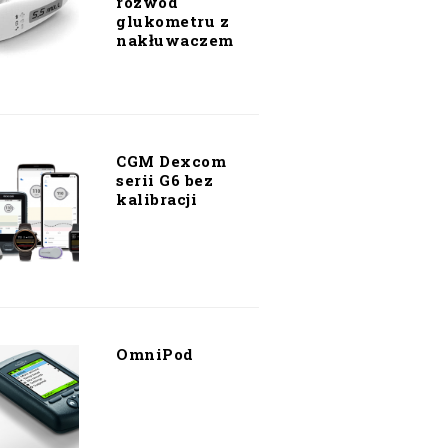
rozwód
glukometru z
nakłuwaczem
CGM Dexcom
serii G6 bez
kalibracji
OmniPod