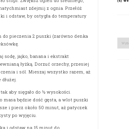
sło stopi. Zwiększ ogień do średniego,
we
(6)
natychmiast zdejmij z ognia. Przełóż
ki i odstaw, by ostygła do temperatury
m do pieczenia 2 puszki (zarówno denka
Arch
keksówkę.
 sodę, jajko, banana i ekstrakt
ewnianą łyżką. Dorzuć orzechy, przesiej
czenia i sól. Mieszaj wszystko razem, aż
 dłużej.
 tak aby sięgało do ½ wysokości.
bo masa będzie dość gęsta, a wlot puszki
sze i piecz około 50 minut, aż patyczek
ysty po wyjęciu.
ka i odstaw na 15 minut do