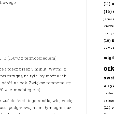
iliowego
(11)
(16)
jarmu
krewe
mang
(10)
gryc
migd
80ºC (160ºC z termoobiegiem)
or
e i piecz przez 5 minut. Wyjmij z
ż przestygną na tyle, by można ich
ows
i odłóż na bok. Zwiększ temperaturę
z ry
0ºC z termoobiegiem).
nerko
wrzuć do średniego rondla, wlej wodę.
pstrąg
zasu, podgrzewaj na małym ogniu, aż
(11)
s