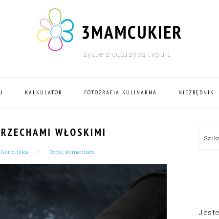
3MAMCUKIER
życie z cukrzycą typu 1
U
KALKULATOR
FOTOGRAFIA KULINARNA
NIEZBĘDNIK
PRI
ORZECHAMI WŁOSKIMI
Szu
SID
 Garbińska
Dodaj komentarz
Jest