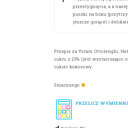
przestygnięcia, a a nast
puszki na boku (przytrz
jeszcze gorące) i delikat
Przepis za Yotam Ottolenghi, H
cukru o 25% (jest wystarczająco
cukier kokosowy.
Smacznego
PRZELICZ WYMIENNI
Post Views:
896