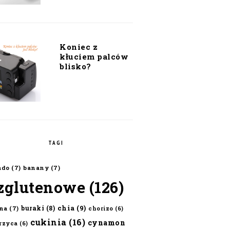
Koniec z
kłuciem palców
blisko?
TAGI
ado
(7)
banany
(7)
zglutenowe
(126)
chia
(9)
buraki
(8)
na
(7)
chorizo
(6)
cukinia
(16)
cynamon
erzyca
(6)