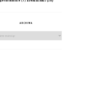
ziemniaki
(10)
getariańskie
(7)
ARCHIWA
iwa