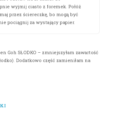
ępnie wyjmij ciasto z foremek. Połóż
ymaj przez ściereczkę, bo mogą być
nie pociągnij za wystający papier.
elen Goh SŁODKO – zmniejszyłam zawartość
 słodko). Dodatkowo część zamieniłam na
KI