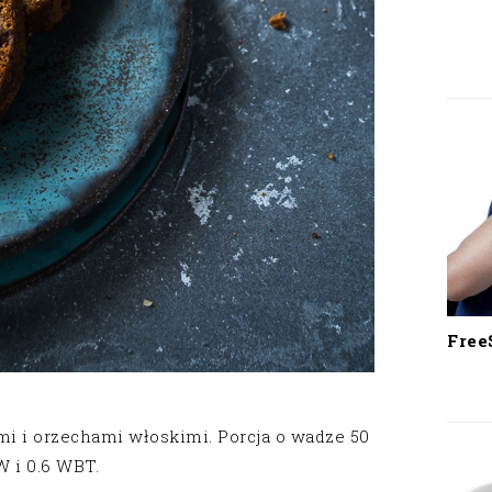
Free
mi i orzechami włoskimi. Porcja o wadze 50
 i 0.6 WBT.