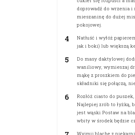
cukier się rozpuści a ma
doprowadź do wrzenia i 
mieszaninę do dużej mis
pokojowej.
Natłuść i wyłóż papiere
jak i boki) lub większą 
Do masy daktylowej dodaj
waniliowy, wymieszaj dr
mąkę z proszkiem do pie
składniki się połączą, nie
Rozłóż ciasto do puszek,
Najlepiej zrób to łyżką, 
jest wąski Postaw na bla
wbity w środek będzie cz
Wyjmij blachę z piekarni