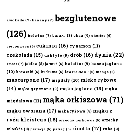
TAGI
bezglutenowe
awokado
(7)
banany
(7)
(126)
chia
(9)
buraki
(8)
boćwina
(7)
chorizo
(6)
cukinia
(16)
cynamon
(11)
ciecierzyca
(6)
dynia
(22)
czekolada
(15)
drób
(16)
daktyle
(9)
kalafior
(9)
kasza jaglana
jabłka
(8)
imbir
(7)
jarmuż
(6)
(10)
krewetki
(6)
kurkuma
(6)
lowFODMAP
(6)
mango
(6)
mascarpone
(17)
mleko ryżowe
migdały
(10)
(14)
mąka jaglana
(13)
mąka
mąka gryczana
(9)
mąka orkiszowa
(71)
migdałowa
(11)
mąka owsiana
(17)
mąka z
mąka ryżowa
(8)
ryżu kleistego
(18)
orzechy
orzechy nerkowca
(6)
ricotta
(17)
ryba
(9)
włoskie
(8)
pistacje
(6)
pstrąg
(6)