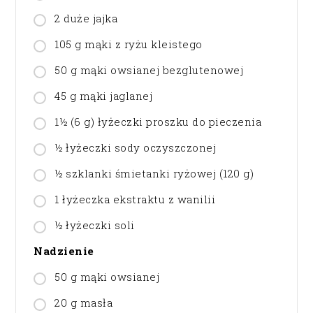
2 duże jajka
105 g mąki z ryżu kleistego
50 g mąki owsianej bezglutenowej
45 g mąki jaglanej
1½ (6 g) łyżeczki proszku do pieczenia
½ łyżeczki sody oczyszczonej
½ szklanki śmietanki ryżowej (120 g)
1 łyżeczka ekstraktu z wanilii
½ łyżeczki soli
Nadzienie
50 g mąki owsianej
20 g masła