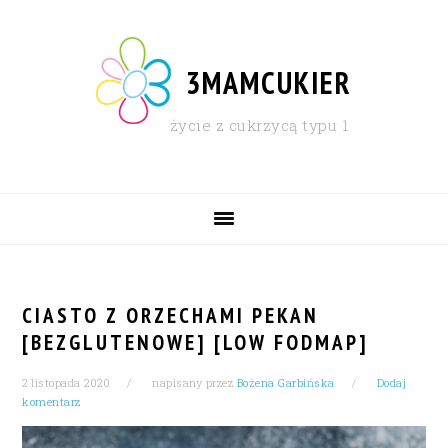
Skip
Skip
Skip
Skip
to
to
to
to
primary
content
primary
footer
3MAMCUKIER
navigation
sidebar
życie z cukrzycą typu 1
MAIN
NAVIGATION
CIASTO Z ORZECHAMI PEKAN
[BEZGLUTENOWE] [LOW FODMAP]
2 listopada 2020
napisany przez
Bożena Garbińska
Dodaj
komentarz