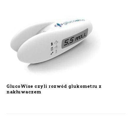
GlucoWise czyli rozwód glukometru z
nakłuwaczem