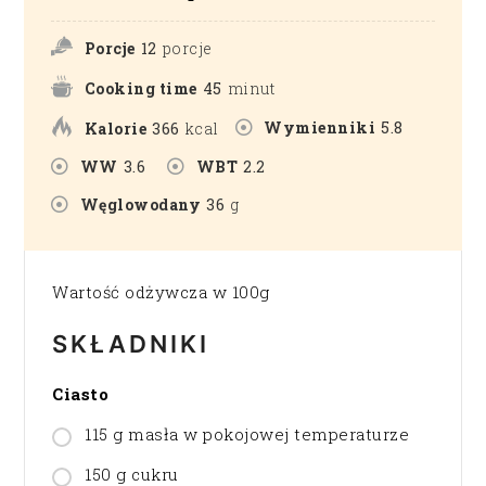
Porcje
12
porcje
Cooking time
45
minut
Wymienniki
5.8
Kalorie
366
kcal
WW
3.6
WBT
2.2
Węglowodany
36
g
Wartość odżywcza w 100g
SKŁADNIKI
Ciasto
115 g masła w pokojowej temperaturze
150 g cukru