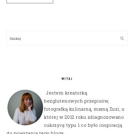
PRIMARY
SIDEBAR
Szukaj
WITAJ
Jestem kreatorką
bezglutenowych przepisów,
fotografką kulinarną, mamą Zuzi, u
której w 2012 roku zdiagnozowano
cukrzycę typu 1 co było inspiracją
do powstania tego bloga.