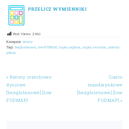
PRZELICZ WYMIENNIKI
Post Views:
2 941
Kategorie:
desery
Tagi:
bezglutenowe
,
lowFODMAP
,
mąka jaglana
,
mąka owsiana
,
orzechy
pekan
« Batony orzechowo-
Ciasto
dyniowe
mandarynkowe
[bezglutenowe] [low
[bezglutenowe] [low
FODMAP]
FODMAP] »