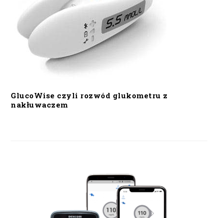
GlucoWise czyli rozwód glukometru z
nakłuwaczem