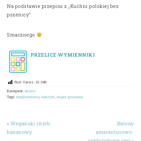
Na podstawie przepisu z „Kuchni polskiej bez
pszenicy”.
Smacznego
PRZELICZ WYMIENNIKI
Post Views:
10 089
Kategorie:
desery
Tagi:
bezglutenowe
,
daktyle
,
mąka gryczana
« Wegański chleb
Batony
bananowy
amarantusowo-
czekoladowe raw »