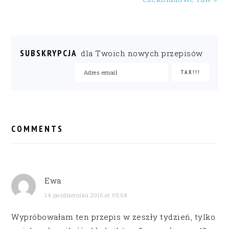
SUBSKRYPCJA
dla Twoich nowych przepisów
READER
INTERACTIONS
COMMENTS
Ewa
14 października 2015 at 05:04
Wypróbowałam ten przepis w zeszły tydzień, tylko