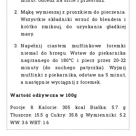
minut. Odcedź na sicie i przestudź.
Mąkę wymieszaj z proszkiem do pieczenia.
Wszystkie składniki wrzuć do blendera i
krótko zmiksuj, do uzyskania gładkiej
masy.
Napełnij ciastem muffinkowe foremki
niemal do brzegu. Wstaw do piekarnika
nagrzanego do 180°C i piecz przez 20-22
minuty (do suchego patyczka). Wyjmij
muffinki z piekarnika, odstaw na 5 minut,
a następnie wyciągnij z foremek.
Wartość odżywcza w 100g
Porcje:
8
Kalorie:
305 kcal
Białka:
5.7 g
Tłuszcze:
15.5 g
Cukry:
35.8 g
Wymienniki:
5.2
WW:
3.6
WBT:
1.6