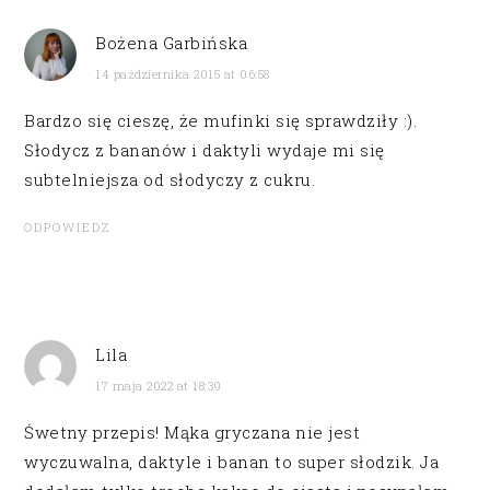
Bożena Garbińska
14 października 2015 at 06:58
Bardzo się cieszę, że mufinki się sprawdziły :).
Słodycz z bananów i daktyli wydaje mi się
subtelniejsza od słodyczy z cukru.
ODPOWIEDZ
Lila
17 maja 2022 at 18:39
Śwetny przepis! Mąka gryczana nie jest
wyczuwalna, daktyle i banan to super słodzik. Ja