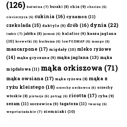
(126)
chia
(9)
buraki
(8)
boćwina
(7)
chorizo
(6)
cukinia
(16)
cynamon
(11)
ciecierzyca
(6)
dynia
(22)
czekolada
(15)
drób
(16)
daktyle
(9)
kalafior
(9)
kasza jaglana
jabłka
(8)
imbir
(7)
jarmuż
(6)
(10)
krewetki
(6)
kurkuma
(6)
lowFODMAP
(6)
mango
(6)
mascarpone
(17)
mleko ryżowe
migdały
(10)
(14)
mąka jaglana
(13)
mąka
mąka gryczana
(9)
mąka orkiszowa
(71)
migdałowa
(11)
mąka owsiana
(17)
mąka z
mąka ryżowa
(8)
ryżu kleistego
(18)
orzechy
orzechy nerkowca
(6)
ricotta
(17)
ryba
(9)
włoskie
(8)
pistacje
(6)
pstrąg
(6)
sezam
(11)
tagatoza
(11)
soczewica
(9)
twaróg
(6)
ziemniaki
(10)
wegetariańskie
(7)