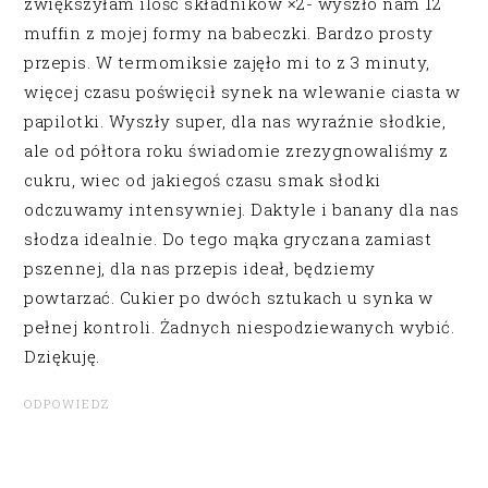
zwiększyłam ilość składników ×2- wyszło nam 12
muffin z mojej formy na babeczki. Bardzo prosty
przepis. W termomiksie zajęło mi to z 3 minuty,
więcej czasu poświęcił synek na wlewanie ciasta w
papilotki. Wyszły super, dla nas wyraźnie słodkie,
ale od półtora roku świadomie zrezygnowaliśmy z
cukru, wiec od jakiegoś czasu smak słodki
odczuwamy intensywniej. Daktyle i banany dla nas
słodza idealnie. Do tego mąka gryczana zamiast
pszennej, dla nas przepis ideał, będziemy
powtarzać. Cukier po dwóch sztukach u synka w
pełnej kontroli. Żadnych niespodziewanych wybić.
Dziękuję.
ODPOWIEDZ