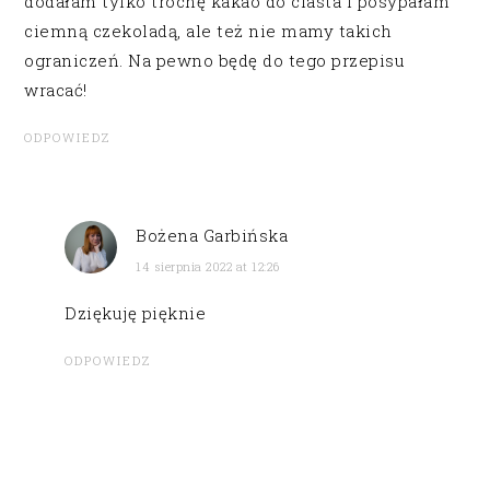
dodałam tylko trochę kakao do ciasta i posypałam
ciemną czekoladą, ale też nie mamy takich
ograniczeń. Na pewno będę do tego przepisu
wracać!
ODPOWIEDZ
Bożena Garbińska
14 sierpnia 2022 at 12:26
Dziękuję pięknie
ODPOWIEDZ