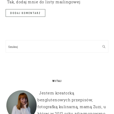
Tak, dodaj mnie do listy mailingowej
PRIMARY
SIDEBAR
Szukaj
WITAJ
Jestem kreatorką
bezglutenowych przepisów,
fotografką kulinarną, mamą Zuzi, u
której w 2012 roku zdiagnozowano