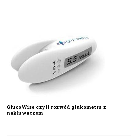
GlucoWise czyli rozwód glukometru z
nakłuwaczem