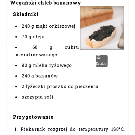
Wegański chleb bananowy
Składniki
240 g mąki orkiszowej
70 g oleju
60 g cukru
nierafinowanego
Drukuj
80 g mleka ryżowego
240 g bananów
2 łyżeczki proszku do pieczenia
szczypta soli
Przygotowanie
Piekarnik rozgrzej do temperatury 180°C.