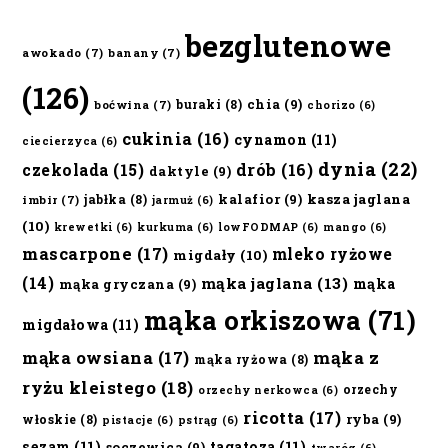
bezglutenowe
awokado
(7)
banany
(7)
(126)
chia
(9)
buraki
(8)
boćwina
(7)
chorizo
(6)
cukinia
(16)
cynamon
(11)
ciecierzyca
(6)
dynia
(22)
czekolada
(15)
drób
(16)
daktyle
(9)
kalafior
(9)
kasza jaglana
jabłka
(8)
imbir
(7)
jarmuż
(6)
(10)
krewetki
(6)
kurkuma
(6)
lowFODMAP
(6)
mango
(6)
mascarpone
(17)
mleko ryżowe
migdały
(10)
(14)
mąka jaglana
(13)
mąka
mąka gryczana
(9)
mąka orkiszowa
(71)
migdałowa
(11)
mąka owsiana
(17)
mąka z
mąka ryżowa
(8)
ryżu kleistego
(18)
orzechy
orzechy nerkowca
(6)
ricotta
(17)
ryba
(9)
włoskie
(8)
pistacje
(6)
pstrąg
(6)
sezam
(11)
tagatoza
(11)
soczewica
(9)
twaróg
(6)