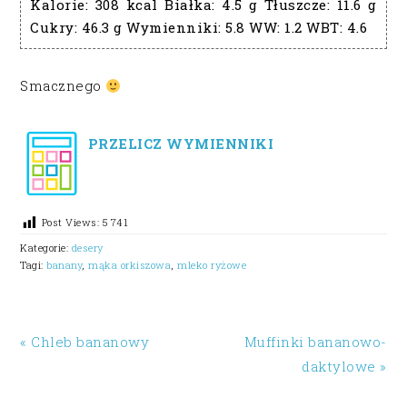
Kalorie:
308 kcal
Białka:
4.5 g
Tłuszcze:
11.6 g
Cukry:
46.3 g
Wymienniki:
5.8
WW:
1.2
WBT:
4.6
Smacznego
PRZELICZ WYMIENNIKI
Post Views:
5 741
Kategorie:
desery
Tagi:
banany
,
mąka orkiszowa
,
mleko ryżowe
« Chleb bananowy
Muffinki bananowo-
daktylowe »