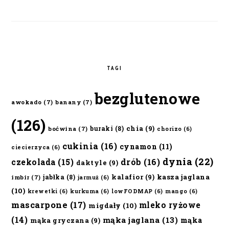
TAGI
bezglutenowe
awokado
(7)
banany
(7)
(126)
chia
(9)
buraki
(8)
boćwina
(7)
chorizo
(6)
cukinia
(16)
cynamon
(11)
ciecierzyca
(6)
dynia
(22)
czekolada
(15)
drób
(16)
daktyle
(9)
kalafior
(9)
kasza jaglana
jabłka
(8)
imbir
(7)
jarmuż
(6)
(10)
krewetki
(6)
kurkuma
(6)
lowFODMAP
(6)
mango
(6)
mascarpone
(17)
mleko ryżowe
migdały
(10)
(14)
mąka jaglana
(13)
mąka
mąka gryczana
(9)