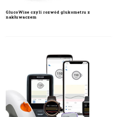
GlucoWise czyli rozwód glukometru z
nakłuwaczem