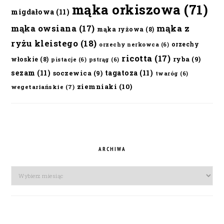
mąka orkiszowa
(71)
migdałowa
(11)
mąka owsiana
(17)
mąka z
mąka ryżowa
(8)
ryżu kleistego
(18)
orzechy
orzechy nerkowca
(6)
ricotta
(17)
ryba
(9)
włoskie
(8)
pistacje
(6)
pstrąg
(6)
sezam
(11)
tagatoza
(11)
soczewica
(9)
twaróg
(6)
ziemniaki
(10)
wegetariańskie
(7)
ARCHIWA
Archiwa