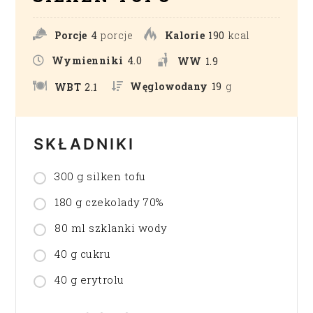
Porcje
4
porcje
Kalorie
190
kcal
Wymienniki
4.0
WW
1.9
Węglowodany
19
g
WBT
2.1
SKŁADNIKI
300 g silken tofu
180 g czekolady 70%
80 ml szklanki wody
40 g cukru
40 g erytrolu