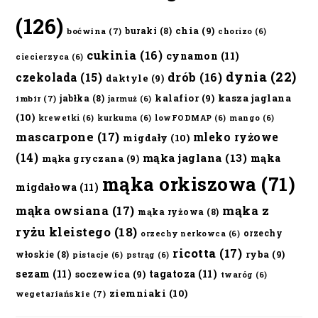
(126)
chia
(9)
buraki
(8)
boćwina
(7)
chorizo
(6)
cukinia
(16)
cynamon
(11)
ciecierzyca
(6)
dynia
(22)
czekolada
(15)
drób
(16)
daktyle
(9)
kalafior
(9)
kasza jaglana
jabłka
(8)
imbir
(7)
jarmuż
(6)
(10)
krewetki
(6)
kurkuma
(6)
lowFODMAP
(6)
mango
(6)
mascarpone
(17)
mleko ryżowe
migdały
(10)
(14)
mąka jaglana
(13)
mąka
mąka gryczana
(9)
mąka orkiszowa
(71)
migdałowa
(11)
mąka owsiana
(17)
mąka z
mąka ryżowa
(8)
ryżu kleistego
(18)
orzechy
orzechy nerkowca
(6)
ricotta
(17)
ryba
(9)
włoskie
(8)
pistacje
(6)
pstrąg
(6)
sezam
(11)
tagatoza
(11)
soczewica
(9)
twaróg
(6)
ziemniaki
(10)
wegetariańskie
(7)