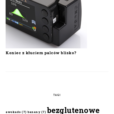
Koniec z kłuciem palców blisko?
TAGI
bezglutenowe
awokado
(7)
banany
(7)