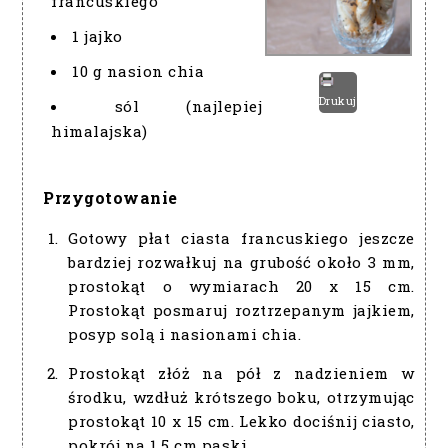
francuskiego
1 jajko
10 g nasion chia
Drukuj
sól (najlepiej
himalajska)
Przygotowanie
Gotowy płat ciasta francuskiego jeszcze
bardziej rozwałkuj na grubość około 3 mm,
prostokąt o wymiarach 20 x 15 cm.
Prostokąt posmaruj roztrzepanym jajkiem,
posyp solą i nasionami chia.
Prostokąt złóż na pół z nadzieniem w
środku, wzdłuż krótszego boku, otrzymując
prostokąt 10 x 15 cm. Lekko dociśnij ciasto,
pokrój na 1,5 cm paski.