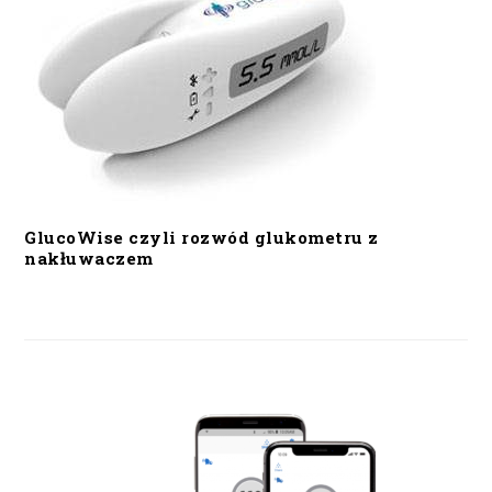
GlucoWise czyli rozwód glukometru z
nakłuwaczem