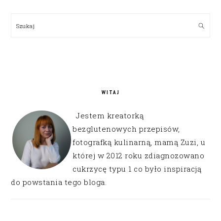
PRIMARY
SIDEBAR
Szukaj
WITAJ
Jestem kreatorką
bezglutenowych przepisów,
fotografką kulinarną, mamą Zuzi, u
której w 2012 roku zdiagnozowano
cukrzycę typu 1 co było inspiracją
do powstania tego bloga.