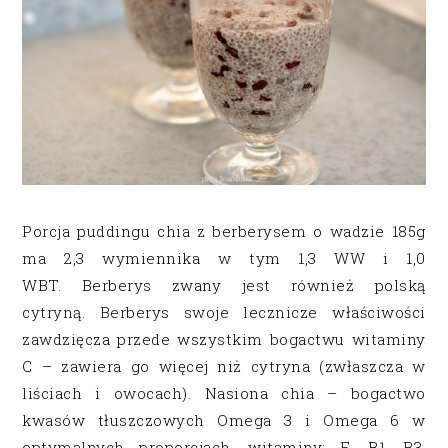
Porcja puddingu chia z berberysem o wadzie 185g
ma 2,3 wymiennika w tym 1,3 WW i 1,0
WBT. Berberys zwany jest również polską
cytryną. Berberys swoje lecznicze właściwości
zawdzięcza przede wszystkim bogactwu witaminy
C – zawiera go więcej niż cytryna (zwłaszcza w
liściach i owocach). Nasiona chia – bogactwo
kwasów tłuszczowych Omega 3 i Omega 6 w
optymalnych proporcjach, witaminy: E, B1, B3,