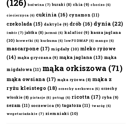
(126)
chia
(9)
buraki
(8)
boćwina
(7)
chorizo
(6)
cukinia
(16)
cynamon
(11)
ciecierzyca
(6)
dynia
(22)
czekolada
(15)
drób
(16)
daktyle
(9)
kalafior
(9)
kasza jaglana
jabłka
(8)
imbir
(7)
jarmuż
(6)
(10)
krewetki
(6)
kurkuma
(6)
lowFODMAP
(6)
mango
(6)
mascarpone
(17)
mleko ryżowe
migdały
(10)
(14)
mąka jaglana
(13)
mąka
mąka gryczana
(9)
mąka orkiszowa
(71)
migdałowa
(11)
mąka owsiana
(17)
mąka z
mąka ryżowa
(8)
ryżu kleistego
(18)
orzechy
orzechy nerkowca
(6)
ricotta
(17)
ryba
(9)
włoskie
(8)
pistacje
(6)
pstrąg
(6)
sezam
(11)
tagatoza
(11)
soczewica
(9)
twaróg
(6)
ziemniaki
(10)
wegetariańskie
(7)