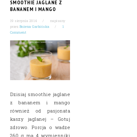
SMOOTHIE JAGLANE Z
BANANEM I MANGO
19 sierpnia 2014
napisany
przez
Bożena Garbińska
1
Comment
Dzisiaj smoothie jaglane
z bananem i mango
również od pasjonata
kaszy jaglanej – Gotuj
zdrowo. Porcja o wadze
260 g ma 4 wymienniki