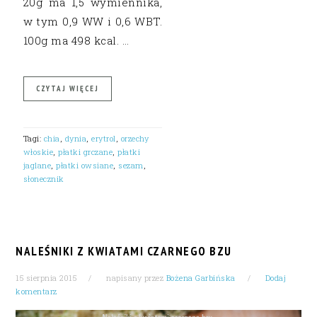
20g ma 1,5 wymiennika,
w tym 0,9 WW i 0,6 WBT.
100g ma 498 kcal. …
CZYTAJ WIĘCEJ
Tagi:
chia
,
dynia
,
erytrol
,
orzechy
włoskie
,
płatki grczane
,
płatki
jaglane
,
płatki owsiane
,
sezam
,
słonecznik
NALEŚNIKI Z KWIATAMI CZARNEGO BZU
15 sierpnia 2015
napisany przez
Bożena Garbińska
Dodaj
komentarz