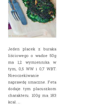
Jeden placek z buraka
liściowego o wadze 50g
ma 1,2 wymiennika w
tym, 0,5 WW i 0,7 WBT.
Nieoczekiwanie
naprawdę smaczne. Feta
dodaje tym placuszkom
charakteru. 100g ma 183
kcal. …