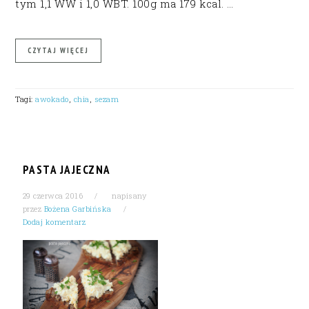
tym 1,1 WW i 1,0 WBT. 100g ma 179 kcal. …
CZYTAJ WIĘCEJ
Tagi:
awokado
,
chia
,
sezam
PASTA JAJECZNA
29 czerwca 2016
napisany
przez
Bożena Garbińska
Dodaj komentarz