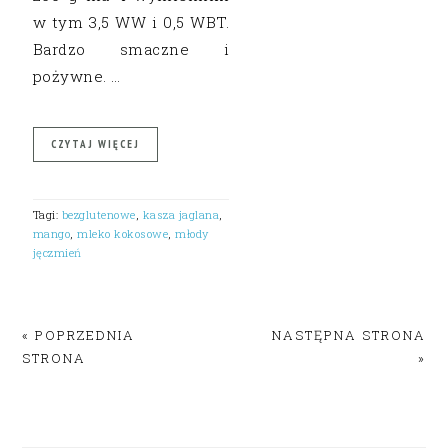
w tym 3,5 WW i 0,5 WBT.
Bardzo smaczne i
pożywne. …
CZYTAJ WIĘCEJ
Tagi:
bezglutenowe
,
kasza jaglana
,
mango
,
mleko kokosowe
,
młody
jęczmień
« POPRZEDNIA
NASTĘPNA STRONA
STRONA
»
PRIMARY