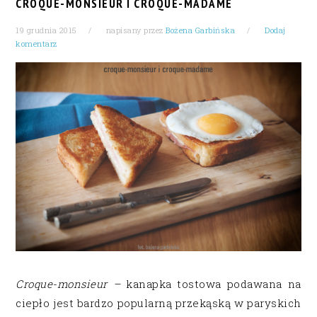
CROQUE-MONSIEUR I CROQUE-MADAME
19 grudnia 2015
napisany przez
Bożena Garbińska
Dodaj
komentarz
Croque-monsieur –
kanapka tostowa podawana na
ciepło jest bardzo popularną przekąską w paryskich