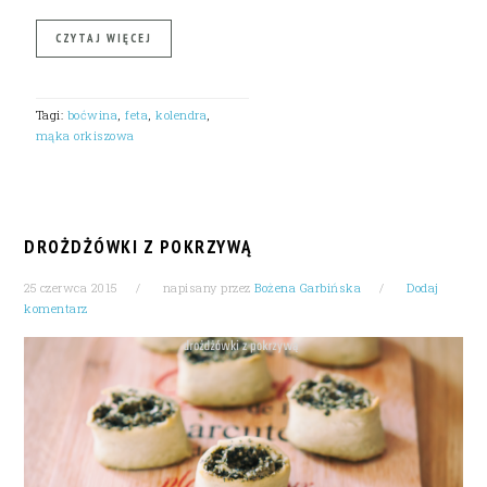
CZYTAJ WIĘCEJ
Tagi:
boćwina
,
feta
,
kolendra
,
mąka orkiszowa
DROŻDŻÓWKI Z POKRZYWĄ
25 czerwca 2015
napisany przez
Bożena Garbińska
Dodaj
komentarz