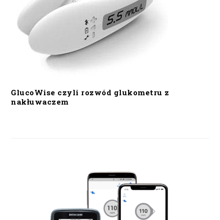
GlucoWise czyli rozwód glukometru z
nakłuwaczem