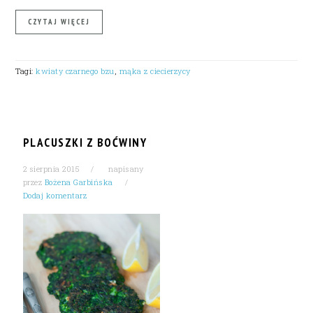
CZYTAJ WIĘCEJ
Tagi:
kwiaty czarnego bzu
,
mąka z ciecierzycy
PLACUSZKI Z BOĆWINY
2 sierpnia 2015
napisany
przez
Bożena Garbińska
Dodaj komentarz