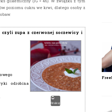
ks glikemiczny (IG = 46). W związku z tym
w poziomu cukru we krwi, dlatego osoby z
 obaw.
 czyli zupa z czerwonej soczewicy i
rowego
Free
ryki odrobina
y
Drukuj