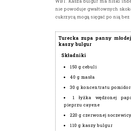
WBT. Kasza bulgur ma niski inde
nie powoduje gwałtownych skokó
cukrzycą mogą sięgać po nią bez
Turecka zupa panny młodej
kaszy bulgur
Składniki
150 g cebuli
40 g masła
30 g koncentratu pomido
1 łyżka wędzonej pap
pieprzu cayene
220 g czerwonej soczewic
110 g kaszy bulgur