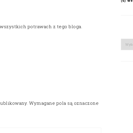
we
(6)
 wszystkich potrawach z tego bloga.
Arch
publikowany.
Wymagane pola są oznaczone