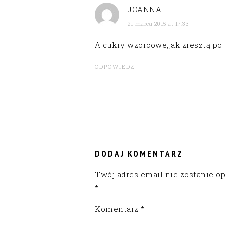
JOANNA
21 marca 2015 at 17:33
A cukry wzorcowe,jak zresztą po
ODPOWIEDZ
DODAJ KOMENTARZ
Twój adres email nie zostanie o
*
Komentarz
*