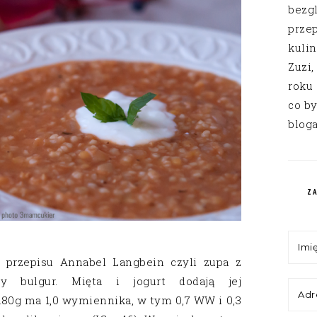
bezg
przep
kuli
Zuzi,
roku
co by
bloga
Z
 przepisu Annabel Langbein czyli zupa z
y bulgur. Mięta i jogurt dodają jej
 180g ma 1,0 wymiennika, w tym 0,7 WW i 0,3