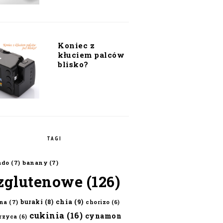
Koniec z
kłuciem palców
blisko?
TAGI
ado
(7)
banany
(7)
zglutenowe
(126)
chia
(9)
buraki
(8)
na
(7)
chorizo
(6)
cukinia
(16)
cynamon
erzyca
(6)