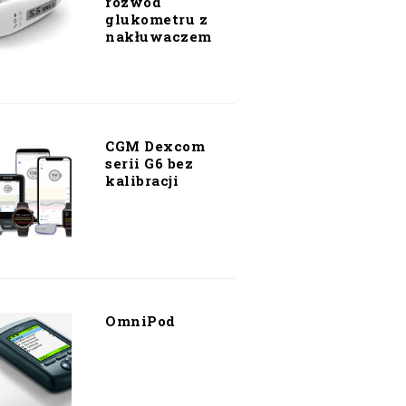
rozwód
glukometru z
nakłuwaczem
CGM Dexcom
serii G6 bez
kalibracji
OmniPod