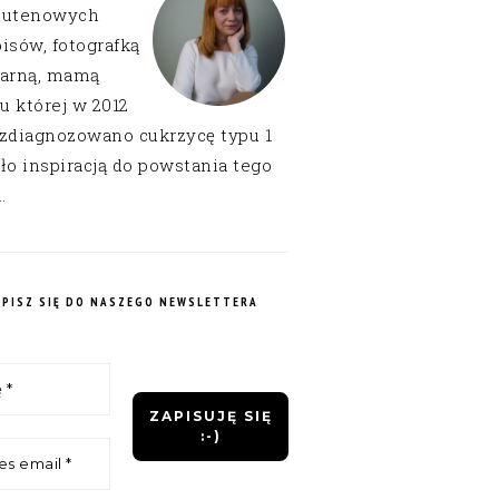
lutenowych
isów, fotografką
narną, mamą
 u której w 2012
 zdiagnozowano cukrzycę typu 1
ło inspiracją do powstania tego
.
APISZ SIĘ DO NASZEGO NEWSLETTERA