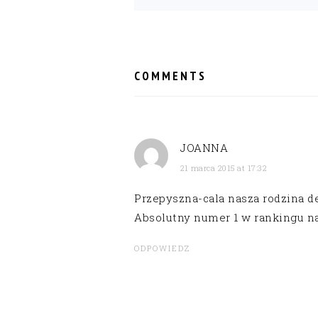
READER
INTERACTIONS
COMMENTS
JOANNA
21 marca 2015 at 17:32
Przepyszna-cala nasza rodzina de
Absolutny numer 1 w rankingu 
ODPOWIEDZ