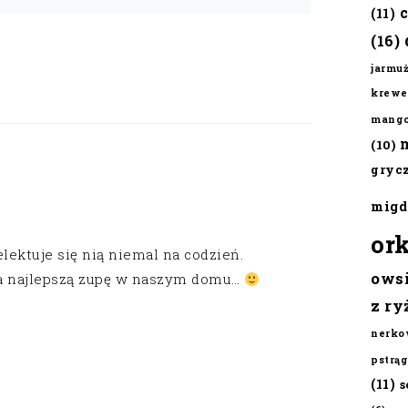
(11)
(16)
jarmu
krewe
mang
(10)
gryc
migd
or
lektuje się nią niemal na codzień.
ows
na najlepszą zupę w naszym domu…
z ry
nerko
pstrąg
(11)
s