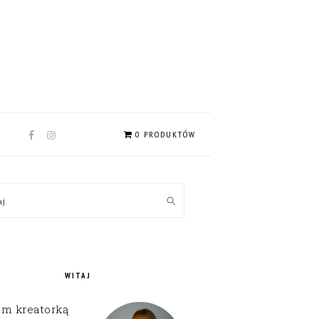
NAV
0 PRODUKTÓW
SOCIAL
MENU
MARY
kaj
EBAR
WITAJ
em kreatorką