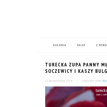
Skip
Skip
Skip
Skip
to
to
to
to
primary
content
primary
footer
navigation
sidebar
MAIN
NAVIGATION
KUCHNIA
SKLEP
Z RYNK
TURECKA ZUPA PANNY MŁ
SOCZEWICY I KASZY BUL
15 października 2014
napisany przez
Boż