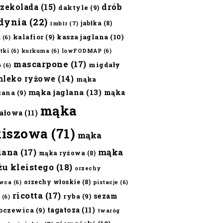
czekolada
(15)
drób
daktyle
(9)
dynia
(22)
jabłka
(8)
imbir
(7)
kalafior
(9)
kasza jaglana
(10)
ż
(6)
tki
(6)
kurkuma
(6)
lowFODMAP
(6)
mascarpone
(17)
migdały
o
(6)
mleko ryżowe
(14)
mąka
mąka jaglana
(13)
mąka
zana
(9)
mąka
ałowa
(11)
kiszowa
(71)
mąka
iana
(17)
mąka
mąka ryżowa
(8)
żu kleistego
(18)
orzechy
orzechy włoskie
(8)
wca
(6)
pistacje
(6)
ricotta
(17)
sezam
ryba
(9)
(6)
tagatoza
(11)
oczewica
(9)
twaróg