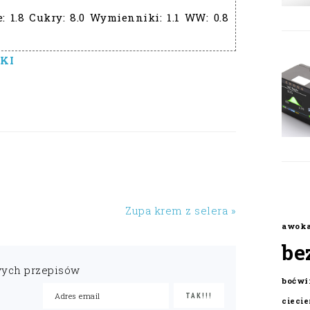
e:
1.8
Cukry:
8.0
Wymienniki:
1.1
WW:
0.8
KI
Zupa krem z selera »
awok
be
wych przepisów
boćwi
cieci