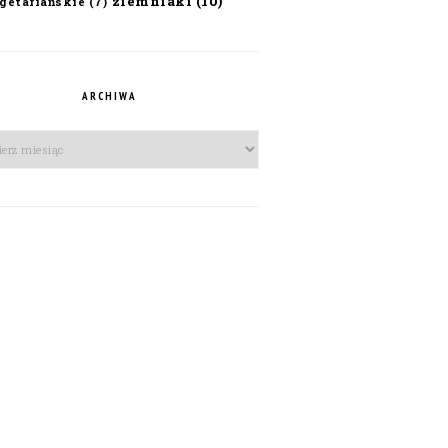
ziemniaki
(10)
getariańskie
(7)
ARCHIWA
iwa