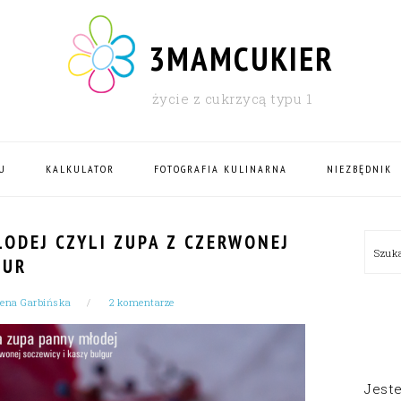
3MAMCUKIER
życie z cukrzycą typu 1
U
KALKULATOR
FOTOGRAFIA KULINARNA
NIEZBĘDNIK
PRI
ODEJ CZYLI ZUPA Z CZERWONEJ
Szu
SID
GUR
ena Garbińska
2 komentarze
Jest