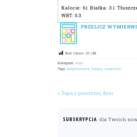
Kalorie:
61
Białka:
3.1
Tłuszcz
WBT:
0.3
PRZELICZ WYMIENNI
Post Views:
10 148
Kategorie:
zupy
Tagi:
bezglutenowe
,
bulgur
,
soczewica
« Zupa z pieczonej dyni
SUBSKRYPCJA
dla Twoich no