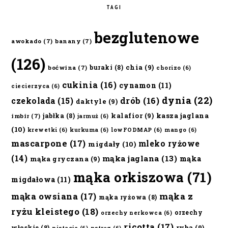
TAGI
bezglutenowe
awokado
(7)
banany
(7)
(126)
chia
(9)
buraki
(8)
boćwina
(7)
chorizo
(6)
cukinia
(16)
cynamon
(11)
ciecierzyca
(6)
dynia
(22)
czekolada
(15)
drób
(16)
daktyle
(9)
kalafior
(9)
kasza jaglana
jabłka
(8)
imbir
(7)
jarmuż
(6)
(10)
krewetki
(6)
kurkuma
(6)
lowFODMAP
(6)
mango
(6)
mascarpone
(17)
mleko ryżowe
migdały
(10)
(14)
mąka jaglana
(13)
mąka
mąka gryczana
(9)
mąka orkiszowa
(71)
migdałowa
(11)
mąka owsiana
(17)
mąka z
mąka ryżowa
(8)
ryżu kleistego
(18)
orzechy
orzechy nerkowca
(6)
ricotta
(17)
ryba
(9)
włoskie
(8)
pistacje
(6)
pstrąg
(6)