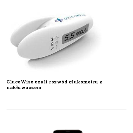
GlucoWise czyli rozwód glukometru z
nakłuwaczem