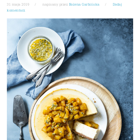
31 maja 2019
napisany przez
Bożena Garbińska
Dodaj
komentarz