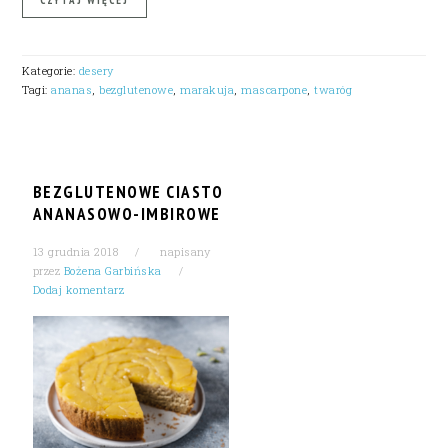
Kategorie:
desery
Tagi:
ananas
,
bezglutenowe
,
marakuja
,
mascarpone
,
twaróg
BEZGLUTENOWE CIASTO
ANANASOWO-IMBIROWE
13 grudnia 2018
napisany
przez
Bożena Garbińska
Dodaj komentarz