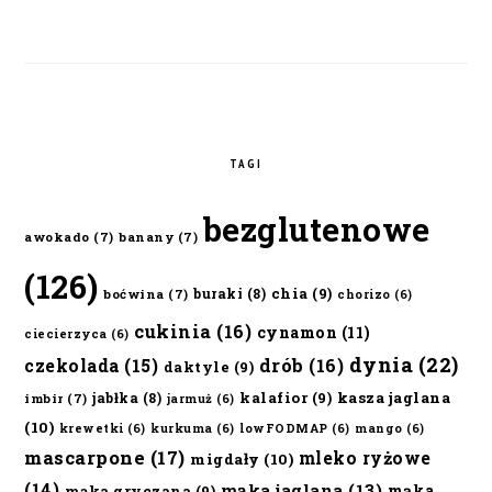
TAGI
bezglutenowe
awokado
(7)
banany
(7)
(126)
chia
(9)
buraki
(8)
boćwina
(7)
chorizo
(6)
cukinia
(16)
cynamon
(11)
ciecierzyca
(6)
dynia
(22)
czekolada
(15)
drób
(16)
daktyle
(9)
kalafior
(9)
kasza jaglana
jabłka
(8)
imbir
(7)
jarmuż
(6)
(10)
krewetki
(6)
kurkuma
(6)
lowFODMAP
(6)
mango
(6)
mascarpone
(17)
mleko ryżowe
migdały
(10)
(14)
mąka jaglana
(13)
mąka
mąka gryczana
(9)