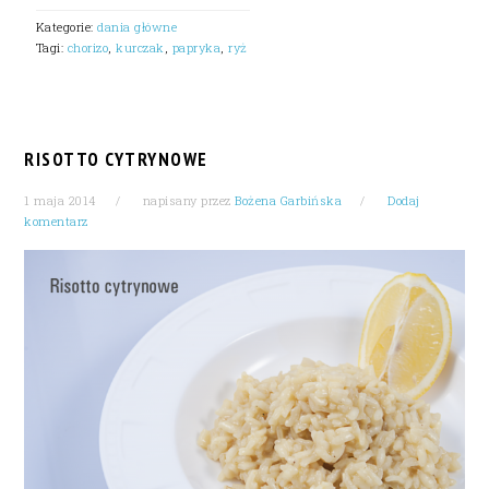
Kategorie:
dania główne
Tagi:
chorizo
,
kurczak
,
papryka
,
ryż
RISOTTO CYTRYNOWE
1 maja 2014
napisany przez
Bożena Garbińska
Dodaj
komentarz