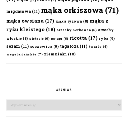
mąka orkiszowa
(71)
migdałowa
(11)
mąka owsiana
(17)
mąka z
mąka ryżowa
(8)
ryżu kleistego
(18)
orzechy
orzechy nerkowca
(6)
ricotta
(17)
ryba
(9)
włoskie
(8)
pistacje
(6)
pstrąg
(6)
sezam
(11)
tagatoza
(11)
soczewica
(9)
twaróg
(6)
ziemniaki
(10)
wegetariańskie
(7)
ARCHIWA
Archiwa