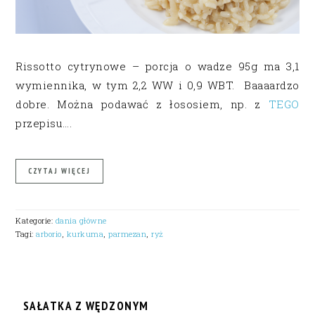
Rissotto cytrynowe – porcja o wadze 95g ma 3,1
wymiennika, w tym 2,2 WW i 0,9 WBT. Baaaardzo
dobre. Można podawać z łososiem, np. z
TEGO
przepisu….
CZYTAJ WIĘCEJ
Kategorie:
dania główne
Tagi:
arborio
,
kurkuma
,
parmezan
,
ryż
SAŁATKA Z WĘDZONYM