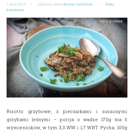
1 lipca 2016
napisany przez
Bożena Garbińska
Dodaj
komentarz
Risotto grzybowe, z pieczarkami i suszonymi
grzybami leśnymi – porcja o wadze 170g ma 5
wymienników, w tym 3,3 WW i 1,7 WBT. Pycha. 100g