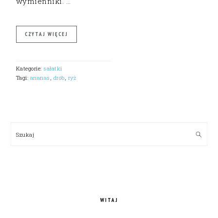
wymienniki. …
CZYTAJ WIĘCEJ
Kategorie:
sałatki
Tagi:
ananas
,
drób
,
ryż
PRIMARY
SIDEBAR
Szukaj
WITAJ