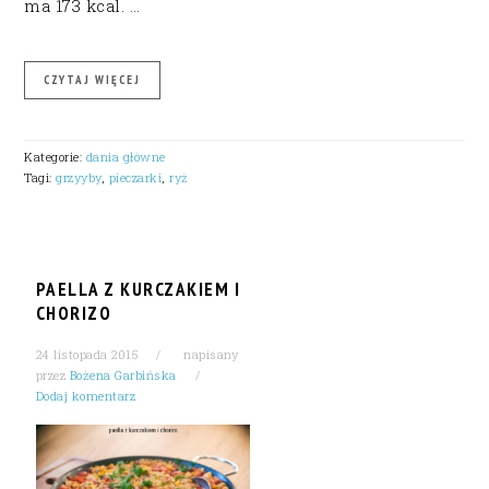
ma 173 kcal. …
CZYTAJ WIĘCEJ
Kategorie:
dania główne
Tagi:
grzyyby
,
pieczarki
,
ryż
PAELLA Z KURCZAKIEM I
CHORIZO
24 listopada 2015
napisany
przez
Bożena Garbińska
Dodaj komentarz