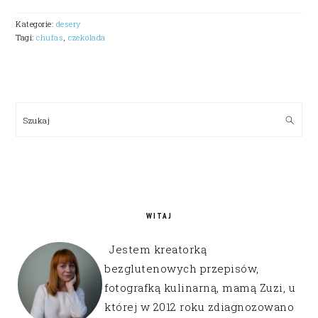
Kategorie:
desery
Tagi:
chufas
,
czekolada
PRIMARY
SIDEBAR
Szukaj
WITAJ
Jestem kreatorką
bezglutenowych przepisów,
fotografką kulinarną, mamą Zuzi, u
której w 2012 roku zdiagnozowano