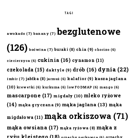
TAGI
bezglutenowe
awokado
(7)
banany
(7)
(126)
chia
(9)
buraki
(8)
boćwina
(7)
chorizo
(6)
cukinia
(16)
cynamon
(11)
ciecierzyca
(6)
dynia
(22)
czekolada
(15)
drób
(16)
daktyle
(9)
kalafior
(9)
kasza jaglana
jabłka
(8)
imbir
(7)
jarmuż
(6)
(10)
krewetki
(6)
kurkuma
(6)
lowFODMAP
(6)
mango
(6)
mascarpone
(17)
mleko ryżowe
migdały
(10)
(14)
mąka jaglana
(13)
mąka
mąka gryczana
(9)
mąka orkiszowa
(71)
migdałowa
(11)
mąka owsiana
(17)
mąka z
mąka ryżowa
(8)
ryżu kleistego
(18)
orzechy
orzechy nerkowca
(6)