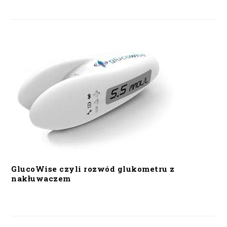
GlucoWise czyli rozwód glukometru z
nakłuwaczem