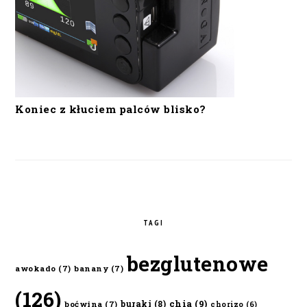
Koniec z kłuciem palców blisko?
TAGI
bezglutenowe
awokado
(7)
banany
(7)
(126)
chia
(9)
buraki
(8)
boćwina
(7)
chorizo
(6)