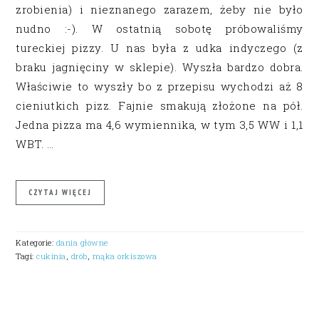
zrobienia) i nieznanego zarazem, żeby nie było
nudno :-). W ostatnią sobotę próbowaliśmy
tureckiej pizzy. U nas była z udka indyczego (z
braku jagnięciny w sklepie). Wyszła bardzo dobra.
Właściwie to wyszły bo z przepisu wychodzi aż 8
cieniutkich pizz. Fajnie smakują złożone na pół.
Jedna pizza ma 4,6 wymiennika, w tym 3,5 WW i 1,1
WBT. …
CZYTAJ WIĘCEJ
Kategorie:
dania główne
Tagi:
cukinia
,
drób
,
mąka orkiszowa