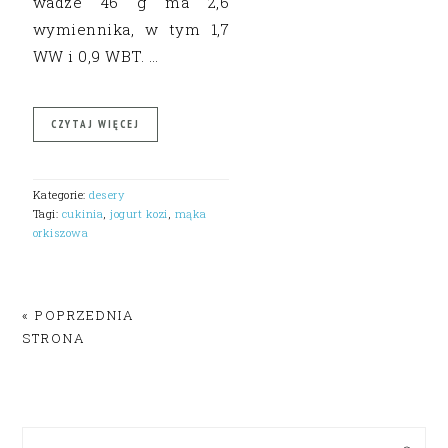
wadze 46 g ma 2,6
wymiennika, w tym 1,7
WW i 0,9 WBT. …
CZYTAJ WIĘCEJ
Kategorie:
desery
Tagi:
cukinia
,
jogurt kozi
,
mąka
orkiszowa
« POPRZEDNIA
STRONA
PRIMARY
SIDEBAR