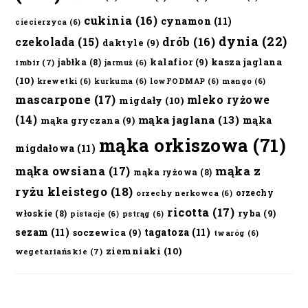
cukinia
(16)
cynamon
(11)
ciecierzyca
(6)
dynia
(22)
czekolada
(15)
drób
(16)
daktyle
(9)
kalafior
(9)
kasza jaglana
jabłka
(8)
imbir
(7)
jarmuż
(6)
(10)
krewetki
(6)
kurkuma
(6)
lowFODMAP
(6)
mango
(6)
mascarpone
(17)
mleko ryżowe
migdały
(10)
(14)
mąka jaglana
(13)
mąka
mąka gryczana
(9)
mąka orkiszowa
(71)
migdałowa
(11)
mąka owsiana
(17)
mąka z
mąka ryżowa
(8)
ryżu kleistego
(18)
orzechy
orzechy nerkowca
(6)
ricotta
(17)
ryba
(9)
włoskie
(8)
pistacje
(6)
pstrąg
(6)
sezam
(11)
tagatoza
(11)
soczewica
(9)
twaróg
(6)
ziemniaki
(10)
wegetariańskie
(7)