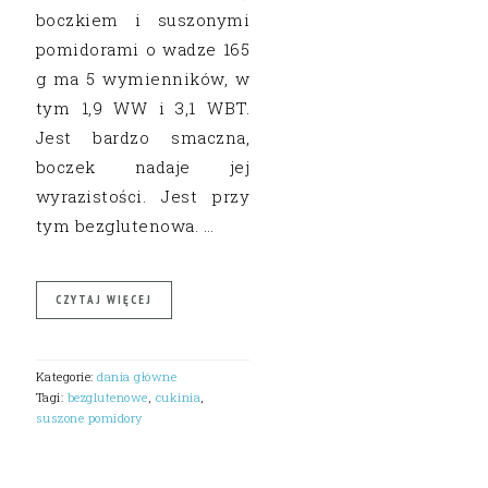
boczkiem i suszonymi
pomidorami o wadze 165
g ma 5 wymienników, w
tym 1,9 WW i 3,1 WBT.
Jest bardzo smaczna,
boczek nadaje jej
wyrazistości. Jest przy
tym bezglutenowa. …
CZYTAJ WIĘCEJ
Kategorie:
dania główne
Tagi:
bezglutenowe
,
cukinia
,
suszone pomidory