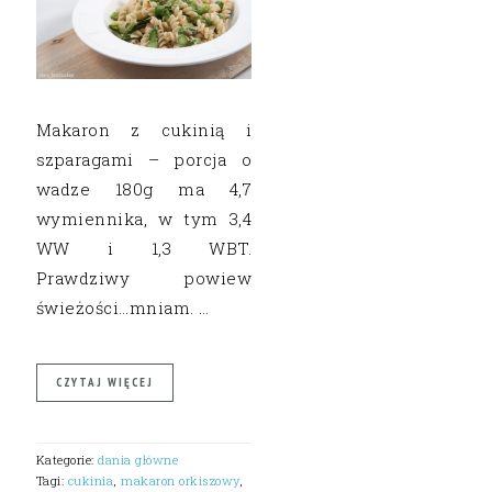
Makaron z cukinią i
szparagami – porcja o
wadze 180g ma 4,7
wymiennika, w tym 3,4
WW i 1,3 WBT.
Prawdziwy powiew
świeżości…mniam. …
CZYTAJ WIĘCEJ
Kategorie:
dania główne
Tagi:
cukinia
,
makaron orkiszowy
,