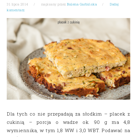
31 lipca 2014
napisany przez
Bożena Garbińska
Dodaj
komentarz
Dla tych co nie przepadają za słodkim – placek z
cukinią – porcja o wadze ok. 90 g ma 4,8
wymiennika, w tym 1,8 WW i 3,0 WBT. Podawać na