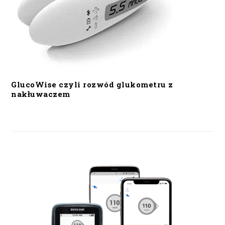
GlucoWise czyli rozwód glukometru z
nakłuwaczem