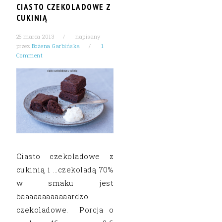
CIASTO CZEKOLADOWE Z
CUKINIĄ
25 marca 2013
napisany
przez
Bożena Garbińska
1
Comment
Ciasto czekoladowe z
cukinią i …czekoladą 70%
w smaku jest
baaaaaaaaaaaardzo
czekoladowe. Porcja o