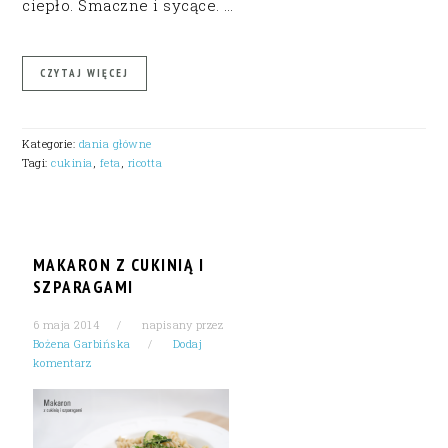
ciepło. Smaczne i sycące. …
CZYTAJ WIĘCEJ
Kategorie:
dania główne
Tagi:
cukinia
,
feta
,
ricotta
MAKARON Z CUKINIĄ I
SZPARAGAMI
6 maja 2014
napisany przez
Bożena Garbińska
Dodaj
komentarz