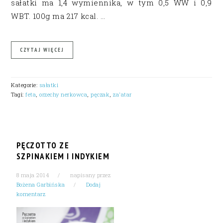
sałatki ma 1,4 wymiennika, w tym 0,5 WW i 0,9
WBT. 100g ma 217 kcal. …
CZYTAJ WIĘCEJ
Kategorie:
sałatki
Tagi:
feta
,
orzechy nerkowca
,
pęczak
,
za'atar
PĘCZOTTO ZE
SZPINAKIEM I INDYKIEM
8 maja 2014
napisany przez
Bożena Garbińska
Dodaj
komentarz