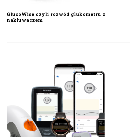
GlucoWise czyli rozwód glukometru z
nakłuwaczem