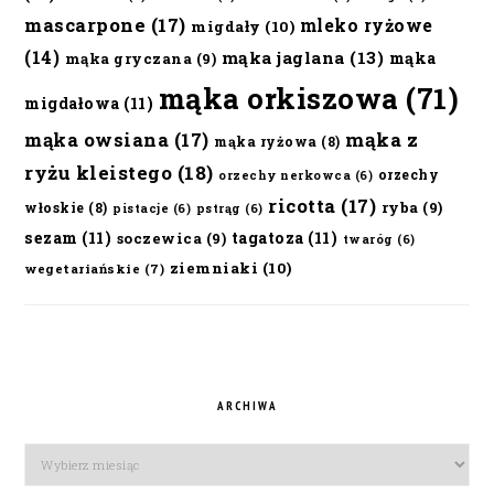
mascarpone
(17)
mleko ryżowe
migdały
(10)
(14)
mąka jaglana
(13)
mąka
mąka gryczana
(9)
mąka orkiszowa
(71)
migdałowa
(11)
mąka owsiana
(17)
mąka z
mąka ryżowa
(8)
ryżu kleistego
(18)
orzechy
orzechy nerkowca
(6)
ricotta
(17)
ryba
(9)
włoskie
(8)
pistacje
(6)
pstrąg
(6)
sezam
(11)
tagatoza
(11)
soczewica
(9)
twaróg
(6)
ziemniaki
(10)
wegetariańskie
(7)
ARCHIWA
Archiwa