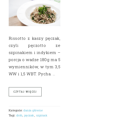
Rissotto z kaszy pęczak,
czyli pęczotto ze
szpinakiem i indykiem –
porcja o wadze 180g ma 5
wymienników, w tym 3,5
WW i 1,5 WBT. Pycha. …
CZYTAJ WIĘCEJ
Kategorie:
dania główne
Tagi:
drób
,
pęczak
,
szpinak