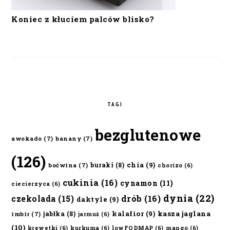
Koniec z kłuciem palców blisko?
TAGI
bezglutenowe
awokado
(7)
banany
(7)
(126)
chia
(9)
buraki
(8)
boćwina
(7)
chorizo
(6)
cukinia
(16)
cynamon
(11)
ciecierzyca
(6)
dynia
(22)
czekolada
(15)
drób
(16)
daktyle
(9)
kalafior
(9)
kasza jaglana
jabłka
(8)
imbir
(7)
jarmuż
(6)
(10)
krewetki
(6)
kurkuma
(6)
lowFODMAP
(6)
mango
(6)