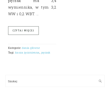
pęczak ma 3,4
wymiennika, w tym 3,2
WW i 0,2 WBT. …
CZYTAJ WIĘCEJ
Kategorie:
dania główne
Tagi:
kasza jęczmienna
,
pęczak
PRIMARY
SIDEBAR
Szukaj