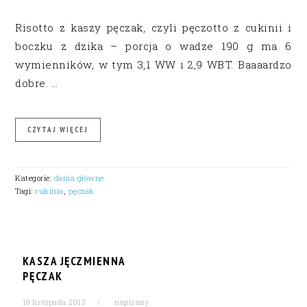
Risotto z kaszy pęczak, czyli pęczotto z cukinii i
boczku z dzika – porcja o wadze 190 g ma 6
wymienników, w tym 3,1 WW i 2,9 WBT. Baaaardzo
dobre. …
CZYTAJ WIĘCEJ
Kategorie:
dania główne
Tagi:
cukinia
,
pęczak
KASZA JĘCZMIENNA
PĘCZAK
18 listopada 2013
napisany