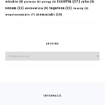
ricotta
(17)
ryba
(9)
włoskie
(8)
pistacje
(6)
pstrąg
(6)
sezam
(11)
tagatoza
(11)
soczewica
(9)
twaróg
(6)
ziemniaki
(10)
wegetariańskie
(7)
ARCHIWA
Archiwa
FOOTER
INFORMACJE