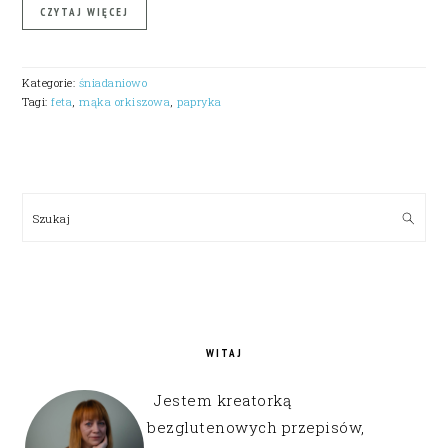
CZYTAJ WIĘCEJ
Kategorie:
śniadaniowo
Tagi:
feta
,
mąka orkiszowa
,
papryka
PRIMARY
SIDEBAR
Szukaj
WITAJ
Jestem kreatorką
bezglutenowych przepisów,