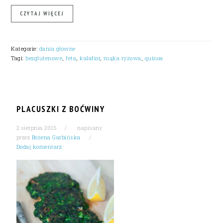
CZYTAJ WIĘCEJ
Kategorie:
dania główne
Tagi:
bezglutenowe
,
feta
,
kalafior
,
mąka ryżowa
,
quinoa
PLACUSZKI Z BOĆWINY
2 sierpnia 2015
napisany
przez
Bożena Garbińska
Dodaj komentarz