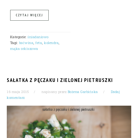
CZYTAJ WIĘCEJ
Kategorie:
śniadaniowo
Tagi:
boćwina
,
feta
,
kolendra
,
mąka orkiszowa
SAŁATKA Z PĘCZAKU I ZIELONEJ PIETRUSZKI
16 maja 2015
napisany przez
Bożena Garbińska
Dodaj
komentarz