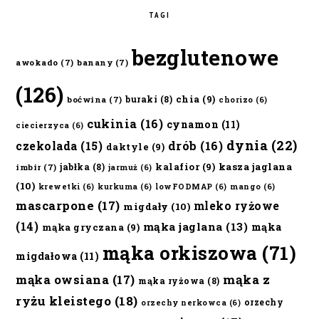
TAGI
bezglutenowe
awokado
(7)
banany
(7)
(126)
chia
(9)
buraki
(8)
boćwina
(7)
chorizo
(6)
cukinia
(16)
cynamon
(11)
ciecierzyca
(6)
dynia
(22)
czekolada
(15)
drób
(16)
daktyle
(9)
kalafior
(9)
kasza jaglana
jabłka
(8)
imbir
(7)
jarmuż
(6)
(10)
krewetki
(6)
kurkuma
(6)
lowFODMAP
(6)
mango
(6)
mascarpone
(17)
mleko ryżowe
migdały
(10)
(14)
mąka jaglana
(13)
mąka
mąka gryczana
(9)
mąka orkiszowa
(71)
migdałowa
(11)
mąka owsiana
(17)
mąka z
mąka ryżowa
(8)
ryżu kleistego
(18)
orzechy
orzechy nerkowca
(6)