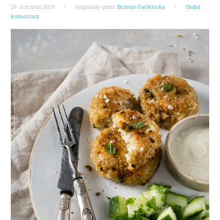
29 stycznia 2019
napisany przez
Bożena Garbińska
Dodaj
komentarz