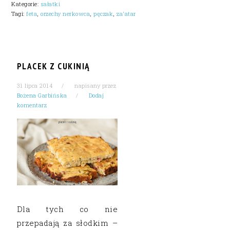
Kategorie:
sałatki
Tagi:
feta
,
orzechy nerkowca
,
pęczak
,
za'atar
PLACEK Z CUKINIĄ
31 lipca 2014
napisany przez
Bożena Garbińska
Dodaj
komentarz
Dla tych co nie
przepadają za słodkim –