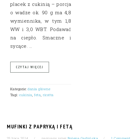
placek z cukinią – porcja
o wadze ok. 90 g ma 4,8
wymiennika, w tym 1,8
WW i 3,0 WBT. Podawać
na ciepło. Smaczne i
sycące. …
CZYTAJ WIĘCEJ
Kategorie:
dania główne
Tagi:
cukinia
,
feta
,
ricotta
MUFINKI Z PAPRYKĄ I FETĄ
25 lipca 2014
napisany przez
Bożena Garbińska
1 Comment