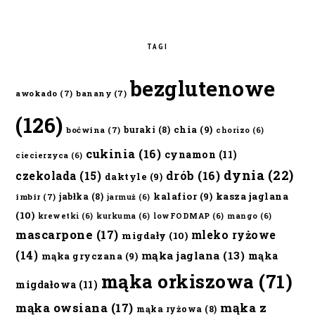
TAGI
bezglutenowe
awokado
(7)
banany
(7)
(126)
chia
(9)
buraki
(8)
boćwina
(7)
chorizo
(6)
cukinia
(16)
cynamon
(11)
ciecierzyca
(6)
dynia
(22)
czekolada
(15)
drób
(16)
daktyle
(9)
kalafior
(9)
kasza jaglana
jabłka
(8)
imbir
(7)
jarmuż
(6)
(10)
krewetki
(6)
kurkuma
(6)
lowFODMAP
(6)
mango
(6)
mascarpone
(17)
mleko ryżowe
migdały
(10)
(14)
mąka jaglana
(13)
mąka
mąka gryczana
(9)
mąka orkiszowa
(71)
migdałowa
(11)
mąka owsiana
(17)
mąka z
mąka ryżowa
(8)