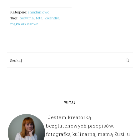
Kategorie:
śniadaniowo
Tagi:
boćwina
,
feta
,
kolendra
,
mąka orkiszowa
PRIMARY
SIDEBAR
Szukaj
WITAJ
Jestem kreatorką
bezglutenowych przepisów,
fotografką kulinarną, mamą Zuzi, u