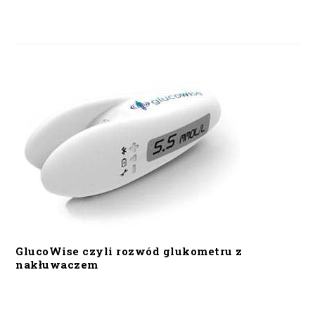
GlucoWise czyli rozwód glukometru z
nakłuwaczem