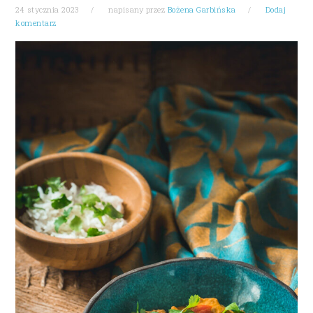
24 stycznia 2023
napisany przez
Bożena Garbińska
Dodaj
komentarz