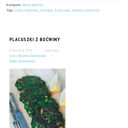
Kategorie:
dania główne
Tagi:
imbir
,
kolendra
,
kurczak
,
kurkuma
,
orzechy nerkowca
PLACUSZKI Z BOĆWINY
2 sierpnia 2015
napisany
przez
Bożena Garbińska
Dodaj komentarz