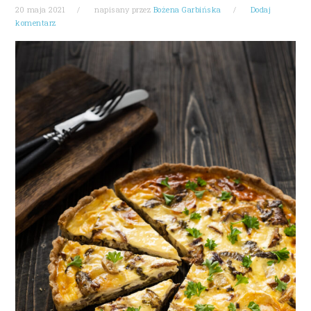
20 maja 2021
napisany przez
Bożena Garbińska
Dodaj
komentarz