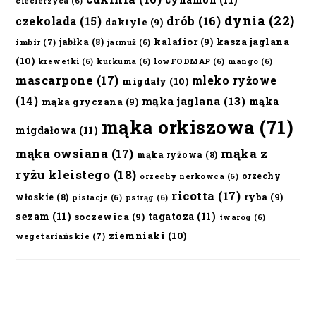
ciecierzyca
(6)
dynia
(22)
czekolada
(15)
drób
(16)
daktyle
(9)
kalafior
(9)
kasza jaglana
jabłka
(8)
imbir
(7)
jarmuż
(6)
(10)
krewetki
(6)
kurkuma
(6)
lowFODMAP
(6)
mango
(6)
mascarpone
(17)
mleko ryżowe
migdały
(10)
(14)
mąka jaglana
(13)
mąka
mąka gryczana
(9)
mąka orkiszowa
(71)
migdałowa
(11)
mąka owsiana
(17)
mąka z
mąka ryżowa
(8)
ryżu kleistego
(18)
orzechy
orzechy nerkowca
(6)
ricotta
(17)
ryba
(9)
włoskie
(8)
pistacje
(6)
pstrąg
(6)
sezam
(11)
tagatoza
(11)
soczewica
(9)
twaróg
(6)
ziemniaki
(10)
wegetariańskie
(7)