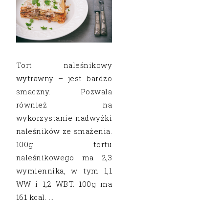
Tort naleśnikowy
wytrawny – jest bardzo
smaczny. Pozwala
również na
wykorzystanie nadwyżki
naleśników ze smażenia.
100g tortu
naleśnikowego ma 2,3
wymiennika, w tym 1,1
WW i 1,2 WBT. 100g ma
161 kcal. …