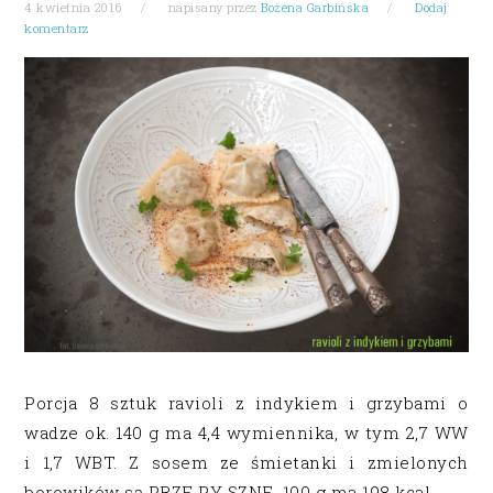
4 kwietnia 2016
napisany przez
Bożena Garbińska
Dodaj
komentarz
Porcja 8 sztuk ravioli z indykiem i grzybami o
wadze ok. 140 g ma 4,4 wymiennika, w tym 2,7 WW
i 1,7 WBT. Z sosem ze śmietanki i zmielonych
borowików są PRZE PY SZNE. 100 g ma 198 kcal. …