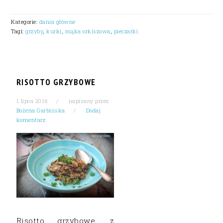
Kategorie:
dania główne
Tagi:
grzyby
,
kurki
,
mąka orkiszowa
,
pieczarki
RISOTTO GRZYBOWE
1 lipca 2016
napisany przez
Bożena Garbińska
Dodaj
komentarz
Risotto grzybowe, z