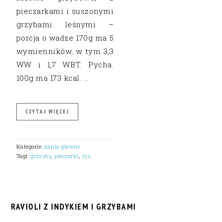
pieczarkami i suszonymi
grzybami leśnymi –
porcja o wadze 170g ma 5
wymienników, w tym 3,3
WW i 1,7 WBT. Pycha.
100g ma 173 kcal. …
CZYTAJ WIĘCEJ
Kategorie:
dania główne
Tagi:
grzyyby
,
pieczarki
,
ryż
RAVIOLI Z INDYKIEM I GRZYBAMI