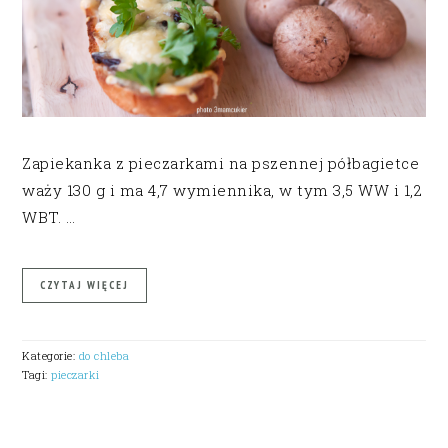
Zapiekanka z pieczarkami na pszennej półbagietce
waży 130 g i ma 4,7 wymiennika, w tym 3,5 WW i 1,2
WBT. …
CZYTAJ WIĘCEJ
Kategorie:
do chleba
Tagi:
pieczarki