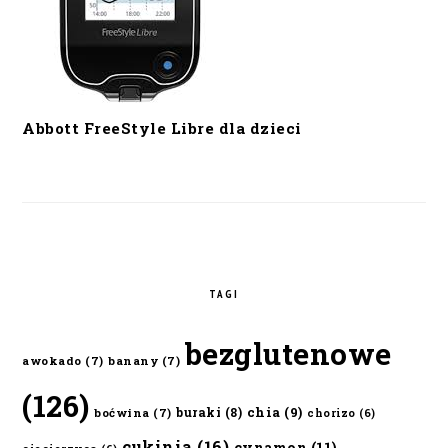
Abbott FreeStyle Libre dla dzieci
TAGI
bezglutenowe
awokado
(7)
banany
(7)
(126)
chia
(9)
buraki
(8)
boćwina
(7)
chorizo
(6)
cukinia
(16)
cynamon
(11)