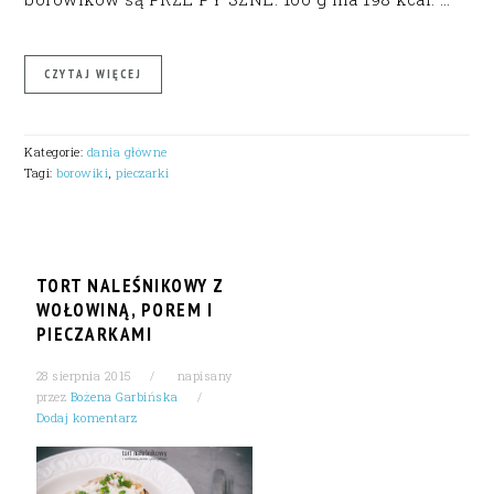
CZYTAJ WIĘCEJ
Kategorie:
dania główne
Tagi:
borowiki
,
pieczarki
TORT NALEŚNIKOWY Z
WOŁOWINĄ, POREM I
PIECZARKAMI
28 sierpnia 2015
napisany
przez
Bożena Garbińska
Dodaj komentarz