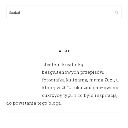
PRIMARY
SIDEBAR
Szukaj
WITAJ
Jestem kreatorką
bezglutenowych przepisów,
fotografką kulinarną, mamą Zuzi, u
której w 2012 roku zdiagnozowano
cukrzycę typu 1 co było inspiracją
do powstania tego bloga.