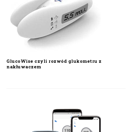
GlucoWise czyli rozwód glukometru z
nakłuwaczem