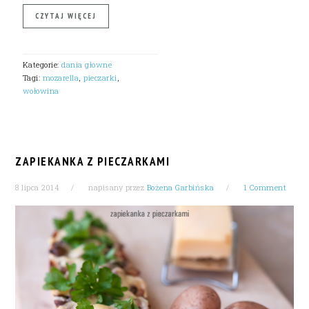
CZYTAJ WIĘCEJ
Kategorie:
dania główne
Tagi:
mozarella
,
pieczarki
,
wołowina
ZAPIEKANKA Z PIECZARKAMI
8 lipca 2014
napisany przez
Bożena Garbińska
1 Comment