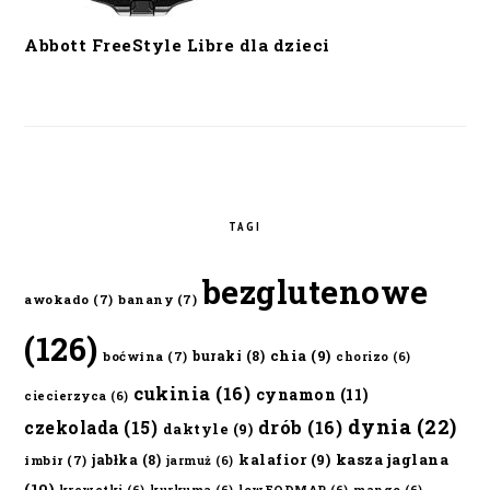
Abbott FreeStyle Libre dla dzieci
TAGI
bezglutenowe
awokado
(7)
banany
(7)
(126)
chia
(9)
buraki
(8)
boćwina
(7)
chorizo
(6)
cukinia
(16)
cynamon
(11)
ciecierzyca
(6)
dynia
(22)
czekolada
(15)
drób
(16)
daktyle
(9)
kalafior
(9)
kasza jaglana
jabłka
(8)
imbir
(7)
jarmuż
(6)
(10)