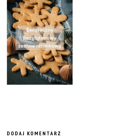
READER
INTERACTIONS
DODAJ KOMENTARZ