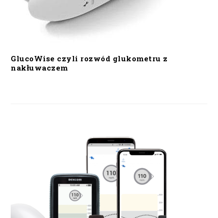
GlucoWise czyli rozwód glukometru z
nakłuwaczem