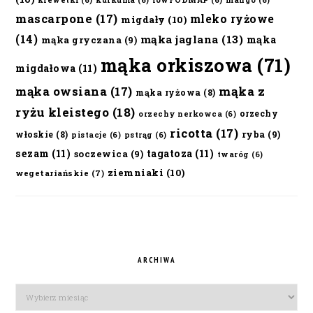
krewetki
(6)
kurkuma
(6)
lowFODMAP
(6)
mango
(6)
mascarpone
(17)
mleko ryżowe
migdały
(10)
(14)
mąka jaglana
(13)
mąka
mąka gryczana
(9)
mąka orkiszowa
(71)
migdałowa
(11)
mąka owsiana
(17)
mąka z
mąka ryżowa
(8)
ryżu kleistego
(18)
orzechy
orzechy nerkowca
(6)
ricotta
(17)
ryba
(9)
włoskie
(8)
pistacje
(6)
pstrąg
(6)
sezam
(11)
tagatoza
(11)
soczewica
(9)
twaróg
(6)
ziemniaki
(10)
wegetariańskie
(7)
ARCHIWA
Archiwa