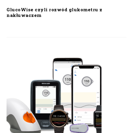
GlucoWise czyli rozwód glukometru z
nakłuwaczem