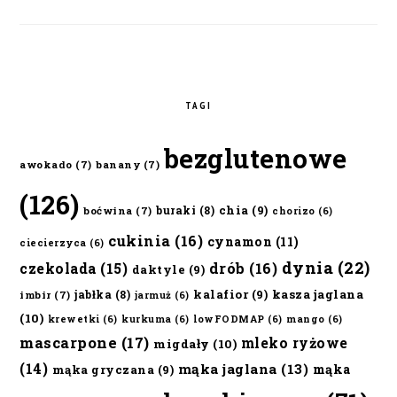
TAGI
bezglutenowe
awokado
(7)
banany
(7)
(126)
chia
(9)
buraki
(8)
boćwina
(7)
chorizo
(6)
cukinia
(16)
cynamon
(11)
ciecierzyca
(6)
dynia
(22)
czekolada
(15)
drób
(16)
daktyle
(9)
kalafior
(9)
kasza jaglana
jabłka
(8)
imbir
(7)
jarmuż
(6)
(10)
krewetki
(6)
kurkuma
(6)
lowFODMAP
(6)
mango
(6)
mascarpone
(17)
mleko ryżowe
migdały
(10)
(14)
mąka jaglana
(13)
mąka
mąka gryczana
(9)