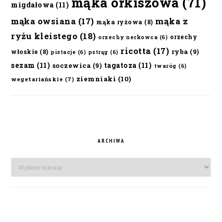
mąka orkiszowa
(71)
migdałowa
(11)
mąka owsiana
(17)
mąka z
mąka ryżowa
(8)
ryżu kleistego
(18)
orzechy
orzechy nerkowca
(6)
ricotta
(17)
ryba
(9)
włoskie
(8)
pistacje
(6)
pstrąg
(6)
sezam
(11)
tagatoza
(11)
soczewica
(9)
twaróg
(6)
ziemniaki
(10)
wegetariańskie
(7)
ARCHIWA
Archiwa