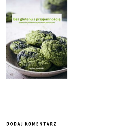
READER
INTERACTIONS
DODAJ KOMENTARZ