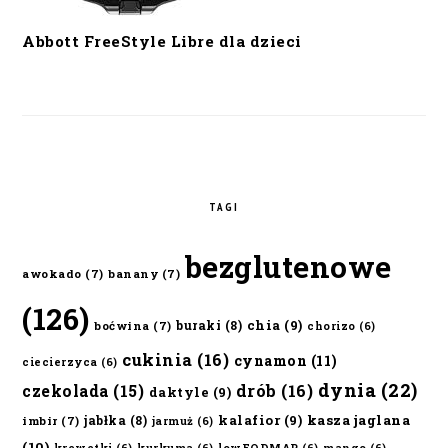
Abbott FreeStyle Libre dla dzieci
TAGI
bezglutenowe
awokado
(7)
banany
(7)
(126)
chia
(9)
buraki
(8)
boćwina
(7)
chorizo
(6)
cukinia
(16)
cynamon
(11)
ciecierzyca
(6)
dynia
(22)
czekolada
(15)
drób
(16)
daktyle
(9)
kalafior
(9)
kasza jaglana
jabłka
(8)
imbir
(7)
jarmuż
(6)
(10)