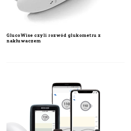
GlucoWise czyli rozwód glukometru z
nakłuwaczem