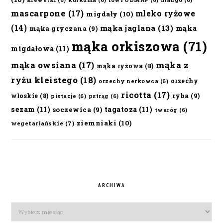
krewetki
(6)
kurkuma
(6)
lowFODMAP
(6)
mango
(6)
mascarpone
(17)
mleko ryżowe
migdały
(10)
(14)
mąka jaglana
(13)
mąka
mąka gryczana
(9)
mąka orkiszowa
(71)
migdałowa
(11)
mąka owsiana
(17)
mąka z
mąka ryżowa
(8)
ryżu kleistego
(18)
orzechy
orzechy nerkowca
(6)
ricotta
(17)
ryba
(9)
włoskie
(8)
pistacje
(6)
pstrąg
(6)
sezam
(11)
tagatoza
(11)
soczewica
(9)
twaróg
(6)
ziemniaki
(10)
wegetariańskie
(7)
ARCHIWA
Archiwa