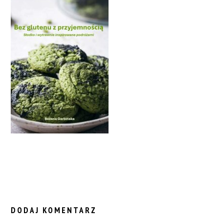
READER
INTERACTIONS
DODAJ KOMENTARZ