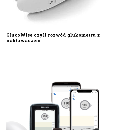
GlucoWise czyli rozwód glukometru z
nakłuwaczem