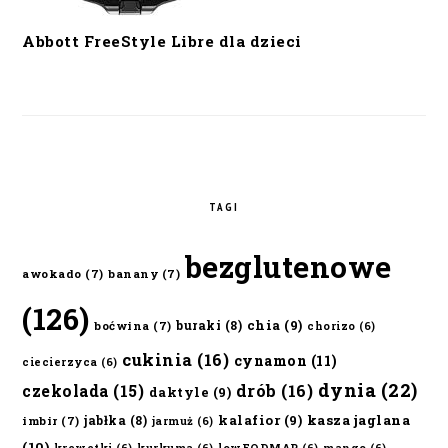
Abbott FreeStyle Libre dla dzieci
TAGI
bezglutenowe
awokado
(7)
banany
(7)
(126)
chia
(9)
buraki
(8)
boćwina
(7)
chorizo
(6)
cukinia
(16)
cynamon
(11)
ciecierzyca
(6)
dynia
(22)
czekolada
(15)
drób
(16)
daktyle
(9)
kalafior
(9)
kasza jaglana
jabłka
(8)
imbir
(7)
jarmuż
(6)
(10)