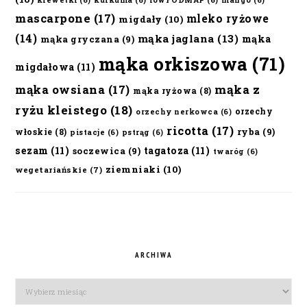
krewetki
(6)
kurkuma
(6)
lowFODMAP
(6)
mango
(6)
mascarpone
(17)
mleko ryżowe
migdały
(10)
(14)
mąka jaglana
(13)
mąka
mąka gryczana
(9)
mąka orkiszowa
(71)
migdałowa
(11)
mąka owsiana
(17)
mąka z
mąka ryżowa
(8)
ryżu kleistego
(18)
orzechy
orzechy nerkowca
(6)
ricotta
(17)
ryba
(9)
włoskie
(8)
pistacje
(6)
pstrąg
(6)
sezam
(11)
tagatoza
(11)
soczewica
(9)
twaróg
(6)
ziemniaki
(10)
wegetariańskie
(7)
ARCHIWA
Archiwa