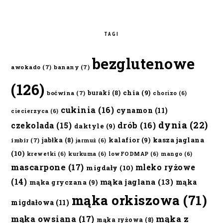
TAGI
bezglutenowe
awokado
(7)
banany
(7)
(126)
chia
(9)
buraki
(8)
boćwina
(7)
chorizo
(6)
cukinia
(16)
cynamon
(11)
ciecierzyca
(6)
dynia
(22)
czekolada
(15)
drób
(16)
daktyle
(9)
kalafior
(9)
kasza jaglana
jabłka
(8)
imbir
(7)
jarmuż
(6)
(10)
krewetki
(6)
kurkuma
(6)
lowFODMAP
(6)
mango
(6)
mascarpone
(17)
mleko ryżowe
migdały
(10)
(14)
mąka jaglana
(13)
mąka
mąka gryczana
(9)
mąka orkiszowa
(71)
migdałowa
(11)
mąka owsiana
(17)
mąka z
mąka ryżowa
(8)