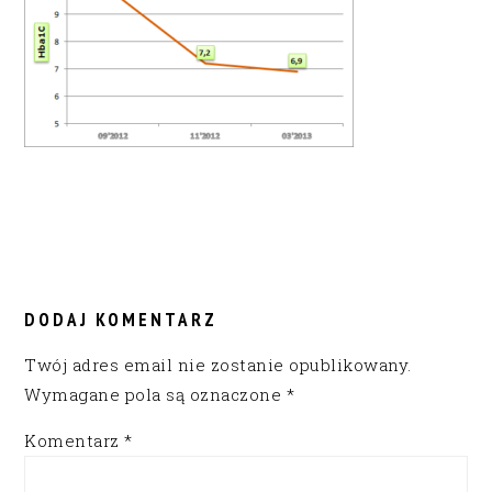
READER
INTERACTIONS
DODAJ KOMENTARZ
Twój adres email nie zostanie opublikowany.
Wymagane pola są oznaczone
*
Komentarz
*