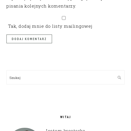
pisania kolejnych komentarzy.
Tak, dodaj mnie do listy mailingowej
PRIMARY
SIDEBAR
Szukaj
WITAJ
Jestem kreatorką