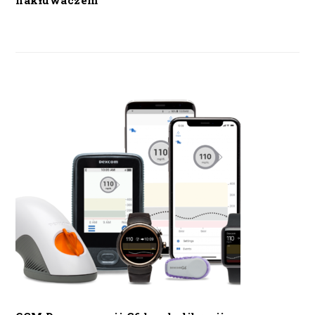
nakłuwaczem