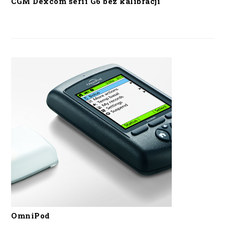
CGM Dexcom serii G6 bez kalibracji
OmniPod