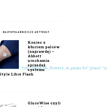
NAJPOPULARNIEJSZE ARTYKUŁY
Koniec z
kłuciem palców
(naprawdę) –
Abbott
uruchamia
sprzedaż
or":"#ffffff","file":"/2013_06_Rowery_w_parku.flv","place":"u
systemu
Style Libre Flash
GlucoWise czyli