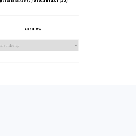
ziemniaki
(10)
getariańskie
(7)
ARCHIWA
iwa