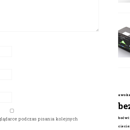
awok
be
boćwi
glądarce podczas pisania kolejnych
cieci