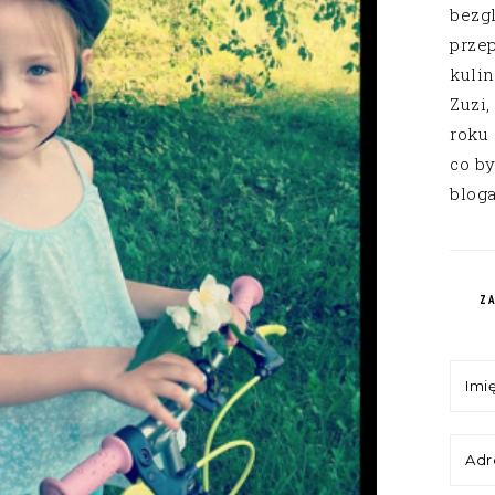
bezg
przep
kuli
Zuzi,
roku
co by
bloga
Z