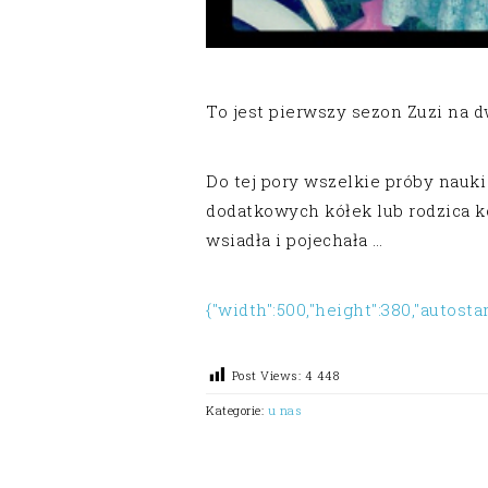
To jest pierwszy sezon Zuzi na 
Do tej pory wszelkie próby nauki
dodatkowych kółek lub rodzica 
wsiadła i pojechała …
{"width":500,"height":380,"autostar
Post Views:
4 448
Kategorie:
u nas