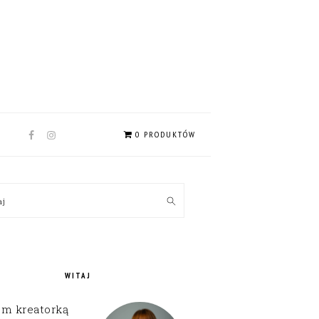
NAV
0 PRODUKTÓW
SOCIAL
MENU
MARY
kaj
EBAR
WITAJ
em kreatorką