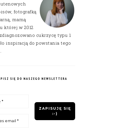
lutenowych
isów, fotografką
narną, mamą
 u której w 2012
 zdiagnozowano cukrzycę typu 1
ło inspiracją do powstania tego
.
APISZ SIĘ DO NASZEGO NEWSLETTERA