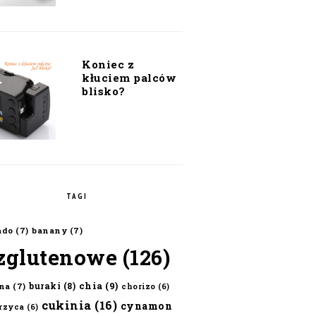
Koniec z
kłuciem palców
blisko?
TAGI
ado
(7)
banany
(7)
zglutenowe
(126)
chia
(9)
buraki
(8)
na
(7)
chorizo
(6)
cukinia
(16)
cynamon
erzyca
(6)