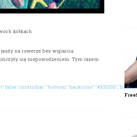
dwóch kółkach.
 jazdy na rowerze bez wsparcia
kończyły się niepowodzeniem. Tym razem
t":false,"controlbar":"bottom","backcolor":"#333333","frontcol
Free