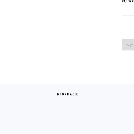
we
(6)
Arch
INFORMACJE