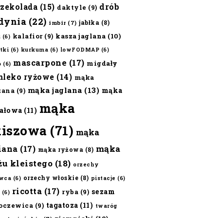
czekolada
(15)
drób
daktyle
(9)
dynia
(22)
jabłka
(8)
imbir
(7)
kalafior
(9)
kasza jaglana
(10)
ż
(6)
tki
(6)
kurkuma
(6)
lowFODMAP
(6)
mascarpone
(17)
migdały
o
(6)
mleko ryżowe
(14)
mąka
mąka jaglana
(13)
mąka
zana
(9)
mąka
ałowa
(11)
kiszowa
(71)
mąka
iana
(17)
mąka
mąka ryżowa
(8)
żu kleistego
(18)
orzechy
orzechy włoskie
(8)
wca
(6)
pistacje
(6)
ricotta
(17)
sezam
ryba
(9)
(6)
tagatoza
(11)
oczewica
(9)
twaróg