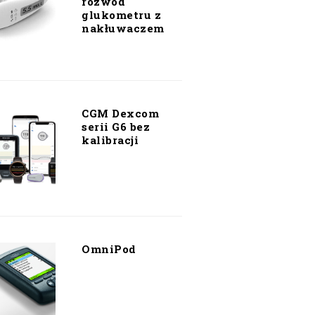
rozwód
glukometru z
nakłuwaczem
CGM Dexcom
serii G6 bez
kalibracji
OmniPod