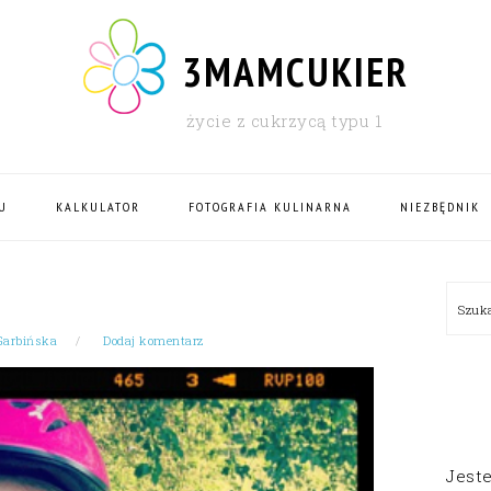
3MAMCUKIER
życie z cukrzycą typu 1
U
KALKULATOR
FOTOGRAFIA KULINARNA
NIEZBĘDNIK
PRI
Szu
SID
Garbińska
Dodaj komentarz
Jest