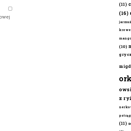
(11)
(16)
gowej
jarmu
krewe
mang
(10)
gryc
migd
or
ows
z ry
nerko
pstrąg
(11)
s