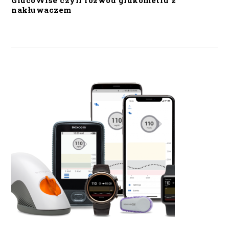
GlucoWise czyli rozwód glukometru z
nakłuwaczem