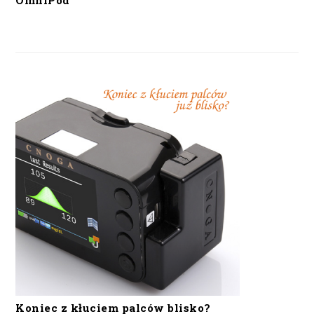
OmniPod
Koniec z kłuciem palców blisko?