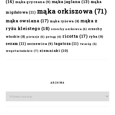
(14)
mąka jaglana
(13)
mąka
mąka gryczana
(9)
mąka orkiszowa
(71)
migdałowa
(11)
mąka owsiana
(17)
mąka z
mąka ryżowa
(8)
ryżu kleistego
(18)
orzechy
orzechy nerkowca
(6)
ricotta
(17)
ryba
(9)
włoskie
(8)
pistacje
(6)
pstrąg
(6)
sezam
(11)
tagatoza
(11)
soczewica
(9)
twaróg
(6)
ziemniaki
(10)
wegetariańskie
(7)
ARCHIWA
Archiwa