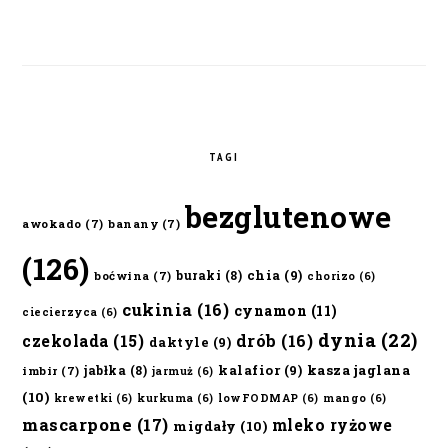
TAGI
bezglutenowe
awokado
(7)
banany
(7)
(126)
chia
(9)
buraki
(8)
boćwina
(7)
chorizo
(6)
cukinia
(16)
cynamon
(11)
ciecierzyca
(6)
dynia
(22)
czekolada
(15)
drób
(16)
daktyle
(9)
kalafior
(9)
kasza jaglana
jabłka
(8)
imbir
(7)
jarmuż
(6)
(10)
krewetki
(6)
kurkuma
(6)
lowFODMAP
(6)
mango
(6)
mascarpone
(17)
mleko ryżowe
migdały
(10)